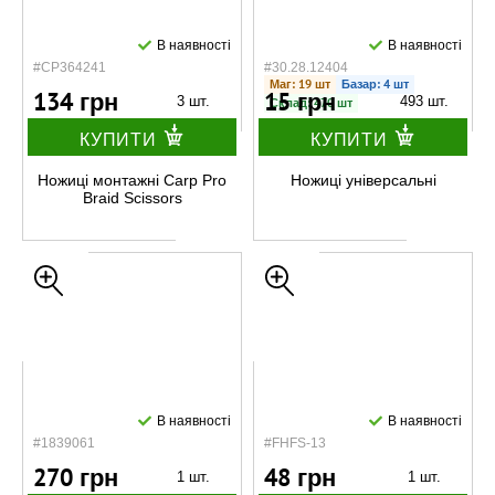
В наявності
В наявності
#CP364241
#30.28.12404
Маг: 19 шт
Базар: 4 шт
134 грн
15 грн
3 шт.
493 шт.
Склад: 470 шт
КУПИТИ
КУПИТИ
Ножиці монтажні Carp Pro
Ножиці універсальні
Braid Scissors
В наявності
В наявності
#1839061
#FHFS-13
270 грн
48 грн
1 шт.
1 шт.