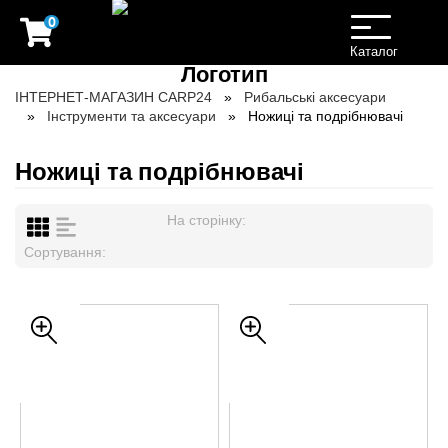
0
Toggle
navigation
Каталог
ІНТЕРНЕТ-МАГАЗИН CARP24
Рибальські аксесуари
Інструменти та аксесуари
Ножиці та подрібнювачі
Ножиці та подрібнювачі
На сторінку:
Сортування: