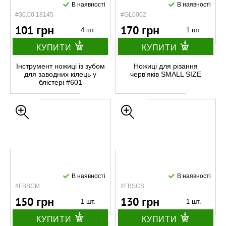
В наявності
В наявності
#30.00.18145
#GL0002
101 грн
170 грн
4 шт.
1 шт.
КУПИТИ
КУПИТИ
Інструмент ножиці із зубом
Ножицi для рiзання
для заводних кілець у
черв'якiв SMALL SIZE
блістері #601
В наявності
В наявності
#FBSCM
#FBSCS
150 грн
130 грн
1 шт.
1 шт.
КУПИТИ
КУПИТИ