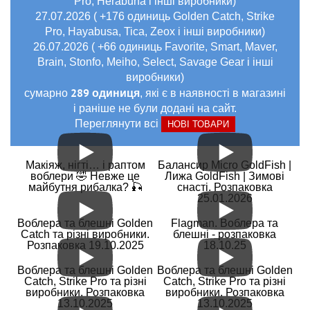
Pro, Herabuna і інші виробники)
27.07.2026 ( +176 одиниць Golden Catch, Strike
Pro, Hayabusa, Tica, Zeox і інші виробники)
26.07.2026 ( +66 одиниць Favorite, Smart, Maver,
Brain, Stonfo, Meiho, Select, Savage Gear і інші
виробники)
289 одиниця
сумарно
, які є в наявності в магазині
і раніше не були додані на сайт.
Переглянути всі
НОВІ ТОВАРИ
Макіяж, нігті… і раптом
Балансир Micro GoldFish |
воблери 🤣 Невже це
Лижа GoldFish | Зимові
майбутня рибалка? 🎣
снасті. Розпаковка
25.01.2026
Воблера та блешні Golden
Flagman. Воблера та
Catch та різні виробники.
блешні - розпаковка
Розпаковка 19.10.2025
18.10.25
Воблера та блешні Golden
Воблера та блешні Golden
Catch, Strike Pro та різні
Catch, Strike Pro та різні
виробники. Розпаковка
виробники. Розпаковка
13.10.2025
13.10.2025