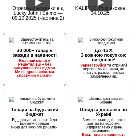
Отримали новинки від
KALIPSO. Розпаковка
Lucky John і Salmo —
04.10.25
09.10.2025 (Частина 2)
30 000+ товарів
До -15%
завжди в наявності
З кожною покупкою
вигідніше!
Власний склад у
Решетилівці — без
Зареєструйся
та отримуй
очікування, без відмов.
персональні знижки, які
Ми не дропшипінг, ми
ростуть разом з твоїми
справжній магазин.
замовленнями.
Товари на будь-який
Швидка доставка по
бюджет
Україні
Від доступних снастей до
Замовив сьогодні — вже
преміум-брендів
завтра на водоймі.
вибір для кожного рибалки.
Відправляємо у день
замовлення.
Весь товар в наявності.