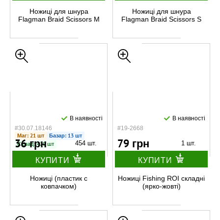
Ножицi для шнура
Ножицi для шнура
Flagman Braid Scissors M
Flagman Braid Scissors S
В наявності
В наявності
#30.07.18146
#19-2668
Маг: 21 шт
Базар: 13 шт
36 грн
79 грн
454 шт.
1 шт.
Склад: 420 шт
КУПИТИ
КУПИТИ
Ножиці (пластик с
Ножиці Fishing ROI складні
ковпачком)
(ярко-жовті)