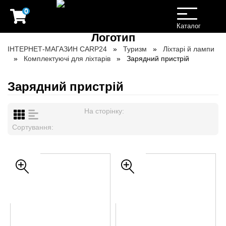
0
Toggle
navigation
Каталог
ІНТЕРНЕТ-МАГАЗИН CARP24
Туризм
Ліхтарі й лампи
Комплектуючі для ліхтарів
Зарядний пристрій
Зарядний пристрій
На сторінку:
Сортування: