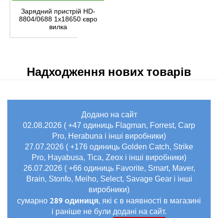
Зарядний пристрій HD-
8804/0688 1х18650 євро
вилка
Надходження нових товарів
Додано на сайт
02.08.2026 ( +47 одиниць Flagman, Forrest, Carp
Pro, Herabuna і інші виробники)
27.07.2026 ( +176 одиниць Golden Catch, Strike
Pro, Hayabusa, Tica, Zeox і інші виробники)
26.07.2026 ( +66 одиниць Favorite, Smart, Maver,
Brain, Stonfo, Meiho, Select, Savage Gear і інші
виробники)
289 одиниця
сумарно
, які є в наявності в магазині
і раніше не були додані на сайт.