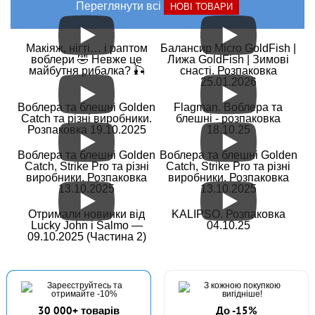
Переглянути всі
НОВІ ТОВАРИ
Макіяж, нігті… і раптом
Балансир Micro GoldFish |
воблери 🤣 Невже це
Лижа GoldFish | Зимові
майбутня рибалка? 🎣
снасті. Розпаковка
25.01.2026
Воблера та блешні Golden
Flagman. Воблера та
Catch та різні виробники.
блешні - розпаковка
Розпаковка 19.10.2025
18.10.25
Воблера та блешні Golden
Воблера та блешні Golden
Catch, Strike Pro та різні
Catch, Strike Pro та різні
виробники. Розпаковка
виробники. Розпаковка
13.10.2025
13.10.2025
Отримали новинки від
KALIPSO. Розпаковка
Lucky John і Salmo —
04.10.25
09.10.2025 (Частина 2)
30 000+ товарів
До -15%