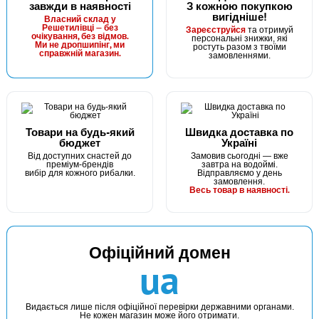
завжди в наявності
З кожною покупкою
вигідніше!
Власний склад у
Решетилівці — без
Зареєструйся
та отримуй
очікування, без відмов.
персональні знижки, які
Ми не дропшипінг, ми
ростуть разом з твоїми
справжній магазин.
замовленнями.
Товари на будь-який
Швидка доставка по
бюджет
Україні
Від доступних снастей до
Замовив сьогодні — вже
преміум-брендів
завтра на водоймі.
вибір для кожного рибалки.
Відправляємо у день
замовлення.
Весь товар в наявності.
Офіційний домен
ua
Видається лише після офіційної перевірки державними органами.
Не кожен магазин може його отримати.