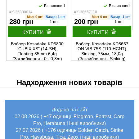
В наявності
В наявності
#K-35800014
#K-38667110
Маг: 0 шт
Базар: 1 шт
Маг: 0 шт
Базар: 1 шт
280 грн
200 грн
1 шт.
1 шт.
КУПИТИ
КУПИТИ
Воблер Kosadaka KD5800
Воблер Kosadaka KD8667
"CUBIX XS" (14-SH),
ION VIB 75S (110-HCNT),
Floating 35mm 6,4g
Sinking, 75мм, 18,0g
(Заглиблення - 0 - 0,3m)
(Заглиблення - Sinking)
Надходження нових товарів
Додано на сайт
02.08.2026 ( +47 одиниць Flagman, Forrest, Carp
Pro, Herabuna і інші виробники)
27.07.2026 ( +176 одиниць Golden Catch, Strike
Pro, Hayabusa, Tica, Zeox і інші виробники)