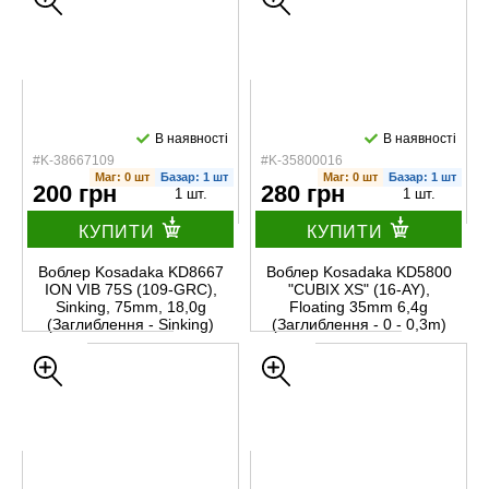
В наявності
В наявності
#K-38667109
#K-35800016
Маг: 0 шт
Базар: 1 шт
Маг: 0 шт
Базар: 1 шт
200 грн
280 грн
1 шт.
1 шт.
КУПИТИ
КУПИТИ
Воблер Kosadaka KD8667
Воблер Kosadaka KD5800
ION VIB 75S (109-GRC),
"CUBIX XS" (16-AY),
Sinking, 75mm, 18,0g
Floating 35mm 6,4g
(Заглиблення - Sinking)
(Заглиблення - 0 - 0,3m)