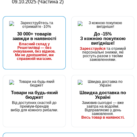
09.10.2025 (Частина 2)
30 000+ товарів
До -15%
завжди в наявності
З кожною покупкою
вигідніше!
Власний склад у
Решетилівці — без
Зареєструйся
та отримуй
очікування, без відмов.
персональні знижки, які
Ми не дропшипінг, ми
ростуть разом з твоїми
справжній магазин.
замовленнями.
Товари на будь-який
Швидка доставка по
бюджет
Україні
Від доступних снастей до
Замовив сьогодні — вже
преміум-брендів
завтра на водоймі.
вибір для кожного рибалки.
Відправляємо у день
замовлення.
Весь товар в наявності.