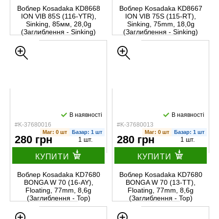
Воблер Kosadaka KD8668
Воблер Kosadaka KD8667
ION VIB 85S (116-YTR),
ION VIB 75S (115-RT),
Sinking, 85мм, 28,0g
Sinking, 75mm, 18,0g
(Заглиблення - Sinking)
(Заглиблення - Sinking)
В наявності
В наявності
#K-37680016
#K-37680013
Маг: 0 шт
Базар: 1 шт
Маг: 0 шт
Базар: 1 шт
280 грн
280 грн
1 шт.
1 шт.
КУПИТИ
КУПИТИ
Воблер Kosadaka KD7680
Воблер Kosadaka KD7680
BONGA W 70 (16-AY),
BONGA W 70 (13-TT),
Floating, 77mm, 8,6g
Floating, 77mm, 8,6g
(Заглиблення - Top)
(Заглиблення - Top)