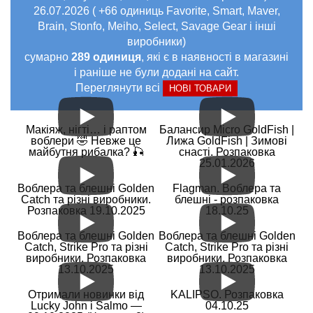
26.07.2026 ( +66 одиниць Favorite, Smart, Maver,
Brain, Stonfo, Meiho, Select, Savage Gear і інші
виробники)
сумарно
289 одиниця
, які є в наявності в магазині
і раніше не були додані на сайт.
Переглянути всі
НОВІ ТОВАРИ
Макіяж, нігті… і раптом
Балансир Micro GoldFish |
воблери 🤣 Невже це
Лижа GoldFish | Зимові
майбутня рибалка? 🎣
снасті. Розпаковка
25.01.2026
Воблера та блешні Golden
Flagman. Воблера та
Catch та різні виробники.
блешні - розпаковка
Розпаковка 19.10.2025
18.10.25
Воблера та блешні Golden
Воблера та блешні Golden
Catch, Strike Pro та різні
Catch, Strike Pro та різні
виробники. Розпаковка
виробники. Розпаковка
13.10.2025
13.10.2025
Отримали новинки від
KALIPSO. Розпаковка
Lucky John і Salmo —
04.10.25