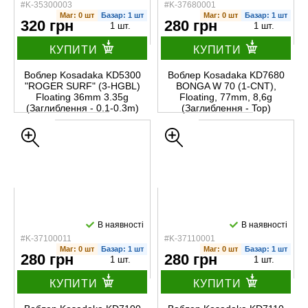
#K-35300003
#K-37680001
Маг: 0 шт
Базар: 1 шт
Маг: 0 шт
Базар: 1 шт
320 грн
280 грн
1 шт.
1 шт.
КУПИТИ
КУПИТИ
Воблер Kosadaka KD5300
Воблер Kosadaka KD7680
"ROGER SURF" (3-HGBL)
BONGA W 70 (1-CNT),
Floating 36mm 3.35g
Floating, 77mm, 8,6g
(Заглиблення - 0.1-0.3m)
(Заглиблення - Top)
В наявності
В наявності
#K-37100011
#K-37110001
Маг: 0 шт
Базар: 1 шт
Маг: 0 шт
Базар: 1 шт
280 грн
280 грн
1 шт.
1 шт.
КУПИТИ
КУПИТИ