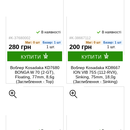
В наявності
В наявності
#K-37680002
#K-38667112
Маг: 0 шт
Базар: 1 шт
Маг: 0 шт
Базар: 1 шт
280 грн
200 грн
1 шт.
1 шт.
КУПИТИ
КУПИТИ
Воблер Kosadaka KD7680
Воблер Kosadaka KD8667
BONGA W 70 (2-GT),
ION VIB 75S (112-RVX),
Floating, 77mm, 8,6g
Sinking, 75mm, 18,0g
(Заглиблення - Top)
(Заглиблення - Sinking)