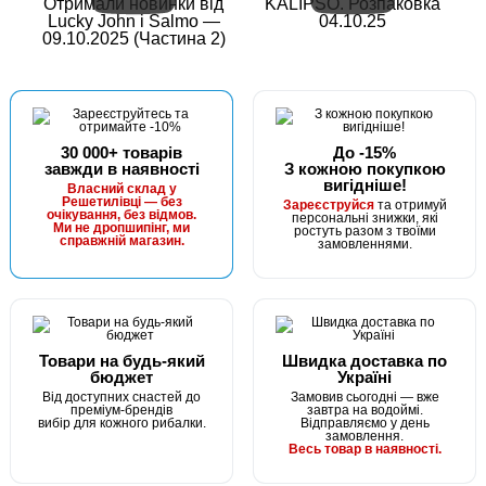
Отримали новинки від
KALIPSO. Розпаковка
Lucky John і Salmo —
04.10.25
09.10.2025 (Частина 2)
30 000+ товарів
До -15%
завжди в наявності
З кожною покупкою
вигідніше!
Власний склад у
Решетилівці — без
Зареєструйся
та отримуй
очікування, без відмов.
персональні знижки, які
Ми не дропшипінг, ми
ростуть разом з твоїми
справжній магазин.
замовленнями.
Товари на будь-який
Швидка доставка по
бюджет
Україні
Від доступних снастей до
Замовив сьогодні — вже
преміум-брендів
завтра на водоймі.
вибір для кожного рибалки.
Відправляємо у день
замовлення.
Весь товар в наявності.