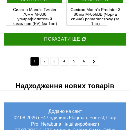
Силікон Mann's Twister
Силікон Mann's Predator 3
70мм M-038
80мм M-066BB (Чорна
ультрафіолетовий
спина) pomaranczowy (за
хамелеон (EV) (за 1шт)
1шт)
ПОКАЗАТИ ЩЕ
1
2
3
4
5
6
Надходження нових товарів
Додано на сайт
02.08.2026 ( +47 одиниць Flagman, Forrest, Carp
Pro, Herabuna і інші виробники)