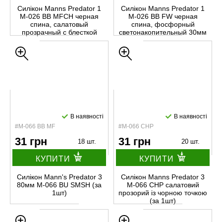
Силікон Manns Predator 1
Силікон Manns Predator 1
М-026 BB MFCH черная
М-026 BB FW черная
спина, салатовый
спина, фосфорный
прозрачный с блесткой
светонакопительный 30мм
30мм (за 1шт)
(за 1шт)
В наявності
В наявності
#M-066 BB MF
#М-066 CHP
31 грн
31 грн
18 шт.
20 шт.
КУПИТИ
КУПИТИ
Силікон Mann's Predator 3
Силікон Manns Predator 3
80мм M-066 BU SMSH (за
М-066 CHP салатовий
1шт)
прозорий із чорною точкою
(за 1шт)