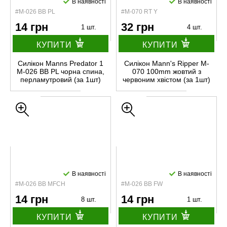
В наявності
В наявності
#М-026 BB PL
#М-070 RT Y
14 грн
32 грн
1 шт.
4 шт.
КУПИТИ
КУПИТИ
Силікон Manns Predator 1
Силікон Mann's Ripper M-
М-026 BB PL чорна спина,
070 100mm жовтий з
перламутровий (за 1шт)
червоним хвістом (за 1шт)
В наявності
В наявності
#М-026 BB MFCH
#М-026 BB FW
14 грн
14 грн
8 шт.
1 шт.
КУПИТИ
КУПИТИ