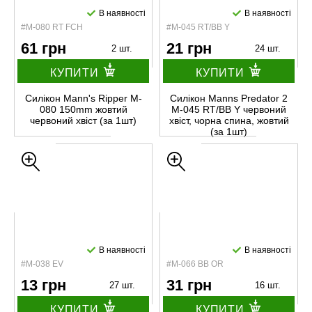
В наявності
В наявності
#M-080 RT FCH
#М-045 RT/BB Y
61 грн
21 грн
2 шт.
24 шт.
КУПИТИ
КУПИТИ
Силікон Mann's Ripper M-
Силікон Manns Predator 2
080 150mm жовтий
М-045 RT/BB Y червоний
червоний хвіст (за 1шт)
хвіст, чорна спина, жовтий
(за 1шт)
В наявності
В наявності
#M-038 EV
#M-066 BB OR
13 грн
31 грн
27 шт.
16 шт.
КУПИТИ
КУПИТИ