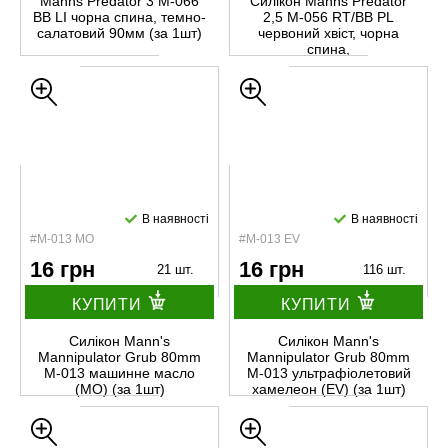
Manns Predator 3 M-066
Силікон Manns Predator
BB LI чорна спина, темно-
2,5 М-056 RT/BB PL
салатовий 90мм (за 1шт)
червоний хвіст, чорна
спина,
перламутровийовий (за
1шт)
В наявності
В наявності
#M-013 MO
#M-013 EV
16 грн
16 грн
21 шт.
116 шт.
КУПИТИ
КУПИТИ
Силікон Mann's
Силікон Mann's
Mannipulator Grub 80mm
Mannipulator Grub 80mm
M-013 машинне масло
M-013 ультрафіолетовий
(MO) (за 1шт)
хамелеон (EV) (за 1шт)