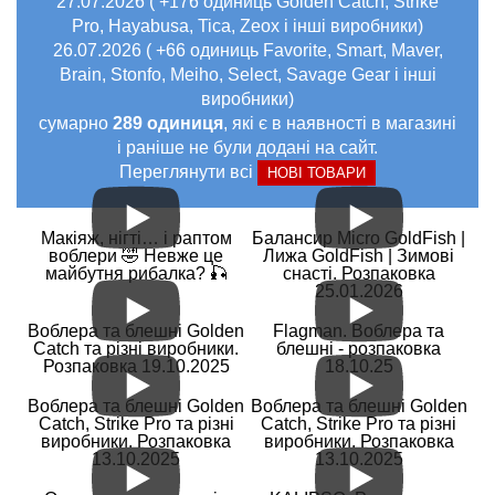
27.07.2026 ( +176 одиниць Golden Catch, Strike
Pro, Hayabusa, Tica, Zeox і інші виробники)
26.07.2026 ( +66 одиниць Favorite, Smart, Maver,
Brain, Stonfo, Meiho, Select, Savage Gear і інші
виробники)
сумарно
289 одиниця
, які є в наявності в магазині
і раніше не були додані на сайт.
Переглянути всі
НОВІ ТОВАРИ
Макіяж, нігті… і раптом
Балансир Micro GoldFish |
воблери 🤣 Невже це
Лижа GoldFish | Зимові
майбутня рибалка? 🎣
снасті. Розпаковка
25.01.2026
Воблера та блешні Golden
Flagman. Воблера та
Catch та різні виробники.
блешні - розпаковка
Розпаковка 19.10.2025
18.10.25
Воблера та блешні Golden
Воблера та блешні Golden
Catch, Strike Pro та різні
Catch, Strike Pro та різні
виробники. Розпаковка
виробники. Розпаковка
13.10.2025
13.10.2025