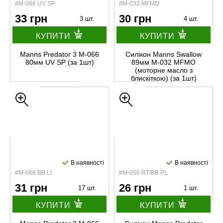
#М-066 UV SP
#M-032 MFMO
33 грн
30 грн
3 шт.
4 шт.
КУПИТИ
КУПИТИ
Manns Predator 3 М-066
Силікон Manns Swallow
80мм UV SP (за 1шт)
89мм M-032 MFMO
(моторне масло з
блискіткою) (за 1шт)
В наявності
В наявності
#M-066 BB LI
#М-056 RT/BB PL
31 грн
26 грн
17 шт.
1 шт.
КУПИТИ
КУПИТИ