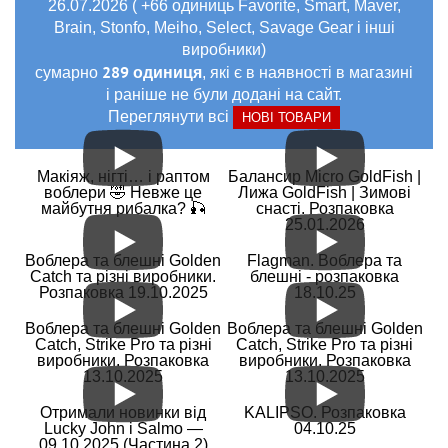
26.07.2026 ( +66 одиниць Favorite, Smart, Maver,
Brain, Stonfo, Meiho, Select, Savage Gear і інші
виробники)
289 одиниця
сумарно
, які є в наявності в магазині
і раніше не були додані на сайт.
Переглянути всі
НОВІ ТОВАРИ
Макіяж, нігті… і раптом
Балансир Micro GoldFish |
воблери 🤣 Невже це
Лижа GoldFish | Зимові
майбутня рибалка? 🎣
снасті. Розпаковка
25.01.2026
Воблера та блешні Golden
Flagman. Воблера та
Catch та різні виробники.
блешні - розпаковка
Розпаковка 19.10.2025
18.10.25
Воблера та блешні Golden
Воблера та блешні Golden
Catch, Strike Pro та різні
Catch, Strike Pro та різні
виробники. Розпаковка
виробники. Розпаковка
13.10.2025
13.10.2025
Отримали новинки від
KALIPSO. Розпаковка
Lucky John і Salmo —
04.10.25
09.10.2025 (Частина 2)