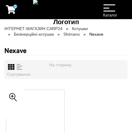
0
Toggle
navigation
Каталог
ІНТЕРНЕТ-МАГАЗИН CARP24
Котушки
Безінерційні котушки
Shimano
Nexave
Nexave
На сторінку:
Сортування: