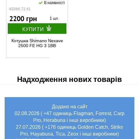
В наявності
#2266.72.41
2200 грн
1 шт.
КУПИТИ
Котушка Shimano Nexave
2500 FE HG 3 1BB
Надходження нових товарів
Додано на сайт
02.08.2026 ( +47 одиниць Flagman, Forrest, Carp
Pro, Herabuna і інші виробники)
27.07.2026 ( +176 одиниць Golden Catch, Strike
Pro, Hayabusa, Tica, Zeox і інші виробники)