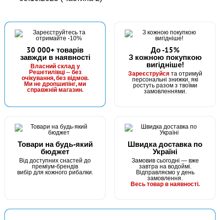
30 000+ товарів
До -15%
завжди в наявності
З кожною покупкою
вигідніше!
Власний склад у
Решетилівці — без
Зареєструйся
та отримуй
очікування, без відмов.
персональні знижки, які
Ми не дропшипінг, ми
ростуть разом з твоїми
справжній магазин.
замовленнями.
Товари на будь-який
Швидка доставка по
бюджет
Україні
Від доступних снастей до
Замовив сьогодні — вже
преміум-брендів
завтра на водоймі.
вибір для кожного рибалки.
Відправляємо у день
замовлення.
Весь товар в наявності.