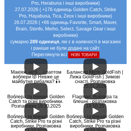
Pro, Herabuna і інші виробники)
27.07.2026 ( +176 одиниць Golden Catch, Strike
Pro, Hayabusa, Tica, Zeox і інші виробники)
26.07.2026 ( +66 одиниць Favorite, Smart, Maver,
Brain, Stonfo, Meiho, Select, Savage Gear і інші
виробники)
сумарно
289 одиниця
, які є в наявності в магазині
і раніше не були додані на сайт.
Переглянути всі
НОВІ ТОВАРИ
Макіяж, нігті… і раптом
Балансир Micro GoldFish |
воблери 🤣 Невже це
Лижа GoldFish | Зимові
майбутня рибалка? 🎣
снасті. Розпаковка
25.01.2026
Воблера та блешні Golden
Flagman. Воблера та
Catch та різні виробники.
блешні - розпаковка
Розпаковка 19.10.2025
18.10.25
Воблера та блешні Golden
Воблера та блешні Golden
Catch, Strike Pro та різні
Catch, Strike Pro та різні
виробники. Розпаковка
виробники. Розпаковка
13.10.2025
13.10.2025