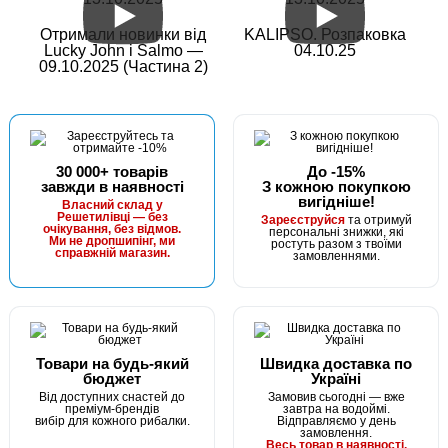
Отримали новинки від
KALIPSO. Розпаковка
Lucky John і Salmo —
04.10.25
09.10.2025 (Частина 2)
30 000+ товарів
До -15%
завжди в наявності
З кожною покупкою
вигідніше!
Власний склад у
Решетилівці — без
Зареєструйся
та отримуй
очікування, без відмов.
персональні знижки, які
Ми не дропшипінг, ми
ростуть разом з твоїми
справжній магазин.
замовленнями.
Товари на будь-який
Швидка доставка по
бюджет
Україні
Від доступних снастей до
Замовив сьогодні — вже
преміум-брендів
завтра на водоймі.
вибір для кожного рибалки.
Відправляємо у день
замовлення.
Весь товар в наявності.