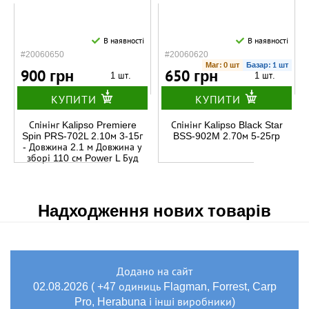
В наявності
В наявності
#20060650
#20060620
Маг: 0 шт
Базар: 1 шт
900 грн
650 грн
1 шт.
1 шт.
КУПИТИ
КУПИТИ
Спінінг Kalipso Premiere
Спінінг Kalipso Black Star
Spin PRS-702L 2.10м 3-15г
BSS-902M 2.70м 5-25гp
- Довжина 2.1 м Довжина у
зборі 110 см Power L Буд
Надходження нових товарів
Додано на сайт
02.08.2026 ( +47 одиниць Flagman, Forrest, Carp
Pro, Herabuna і інші виробники)