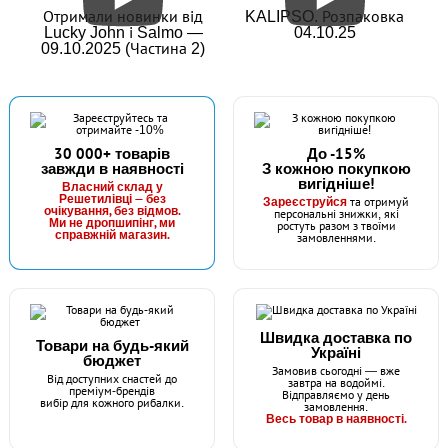
Отримали новинки від
KALIPSO. Розпаковка
Lucky John і Salmo —
04.10.25
09.10.2025 (Частина 2)
30 000+ товарів
До -15%
завжди в наявності
З кожною покупкою
вигідніше!
Власний склад у
Решетилівці — без
Зареєструйся
та отримуй
очікування, без відмов.
персональні знижки, які
Ми не дропшипінг, ми
ростуть разом з твоїми
справжній магазин.
замовленнями.
Швидка доставка по
Товари на будь-який
Україні
бюджет
Замовив сьогодні — вже
Від доступних снастей до
завтра на водоймі.
преміум-брендів
Відправляємо у день
вибір для кожного рибалки.
замовлення.
Весь товар в наявності.