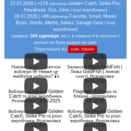
27.07.2026 ( +176 одиниць Golden Catch, Strike Pro,
Hayabusa, Tica, Zeox і інші виробники)
26.07.2026 ( +66 одиниць Favorite, Smart, Maver,
Brain, Stonfo, Meiho, Select, Savage Gear і інші
виробники)
289 одиниця
сумарно
, які є в наявності в магазині і
раніше не були додані на сайт.
Переглянути всі
НОВІ ТОВАРИ
Макіяж, нігті… і раптом
Балансир Micro GoldFish |
воблери 🤣 Невже це
Лижа GoldFish | Зимові
майбутня рибалка? 🎣
снасті. Розпаковка
25.01.2026
Воблера та блешні Golden
Flagman. Воблера та
Catch та різні виробники.
блешні - розпаковка
Розпаковка 19.10.2025
18.10.25
Воблера та блешні Golden
Воблера та блешні Golden
Catch, Strike Pro та різні
Catch, Strike Pro та різні
виробники. Розпаковка
виробники. Розпаковка
13.10.2025
13.10.2025