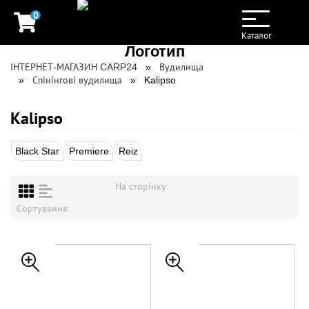
0
Toggle
navigation
Каталог
ІНТЕРНЕТ-МАГАЗИН CARP24
Вудилища
Спінінгові вудилища
Kalipso
Kalipso
Black Star
Premiere
Reiz
На сторінку:
Сортування: