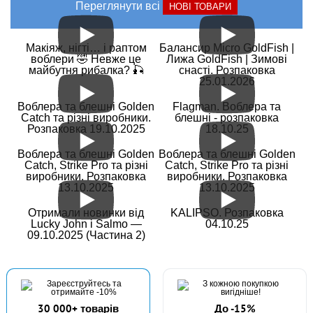
Переглянути всі
НОВІ ТОВАРИ
Макіяж, нігті… і раптом
Балансир Micro GoldFish |
воблери 🤣 Невже це
Лижа GoldFish | Зимові
майбутня рибалка? 🎣
снасті. Розпаковка
25.01.2026
Воблера та блешні Golden
Flagman. Воблера та
Catch та різні виробники.
блешні - розпаковка
Розпаковка 19.10.2025
18.10.25
Воблера та блешні Golden
Воблера та блешні Golden
Catch, Strike Pro та різні
Catch, Strike Pro та різні
виробники. Розпаковка
виробники. Розпаковка
13.10.2025
13.10.2025
Отримали новинки від
KALIPSO. Розпаковка
Lucky John і Salmo —
04.10.25
09.10.2025 (Частина 2)
30 000+ товарів
До -15%