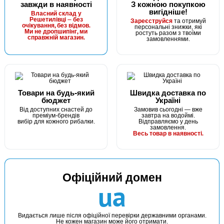
завжди в наявності
З кожною покупкою
вигідніше!
Власний склад у
Решетилівці — без
Зареєструйся
та отримуй
очікування, без відмов.
персональні знижки, які
Ми не дропшипінг, ми
ростуть разом з твоїми
справжній магазин.
замовленнями.
Товари на будь-який
Швидка доставка по
бюджет
Україні
Від доступних снастей до
Замовив сьогодні — вже
преміум-брендів
завтра на водоймі.
вибір для кожного рибалки.
Відправляємо у день
замовлення.
Весь товар в наявності.
Офіційний домен
ua
Видається лише після офіційної перевірки державними органами.
Не кожен магазин може його отримати.