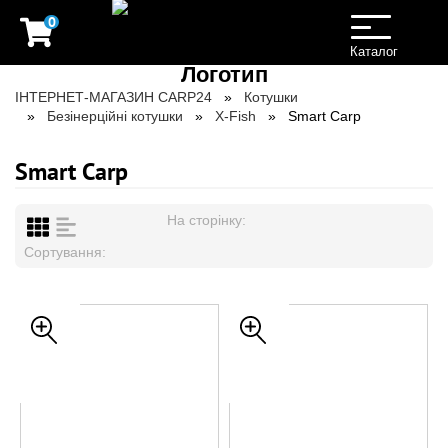
0
Toggle
navigation
Каталог
ІНТЕРНЕТ-МАГАЗИН CARP24
Котушки
Безінерційні котушки
X-Fish
Smart Carp
Smart Carp
На сторінку:
Сортування: