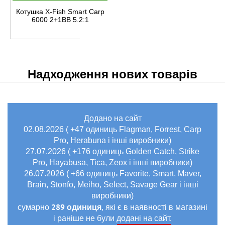
Котушка X-Fish Smart Carp
6000 2+1BB 5.2:1
Надходження нових товарів
Додано на сайт
02.08.2026 ( +47 одиниць Flagman, Forrest, Carp
Pro, Herabuna і інші виробники)
27.07.2026 ( +176 одиниць Golden Catch, Strike
Pro, Hayabusa, Tica, Zeox і інші виробники)
26.07.2026 ( +66 одиниць Favorite, Smart, Maver,
Brain, Stonfo, Meiho, Select, Savage Gear і інші
виробники)
289 одиниця
сумарно
, які є в наявності в магазині
і раніше не були додані на сайт.