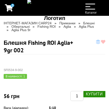
0
Toggle
navigation
Каталог
ІНТЕРНЕТ-МАГАЗИН CARP24
Приманки
Блешні
Обертальні
Fishing ROI
Aglia
Aglia Plus
Aglia Plus 9г
Блешня Fishing ROI Aglia+
9gr 002
SF0534-9-002
В наявності: 1
КУПИТИ
56 грн
5-10
Вага (діапазон):