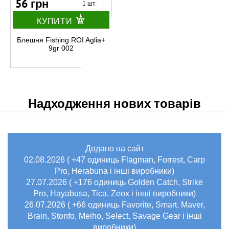
56 грн
1 шт.
КУПИТИ
Блешня Fishing ROI Aglia+
9gr 002
Надходження нових товарів
Додано на сайт
02.08.2026 ( +47 одиниць Flagman, Forrest, Carp
Pro, Herabuna і інші виробники)
27.07.2026 ( +176 одиниць Golden Catch, Strike
Pro, Hayabusa, Tica, Zeox і інші виробники)
26.07.2026 ( +66 одиниць Favorite, Smart, Maver,
Brain, Stonfo, Meiho, Select, Savage Gear і інші
виробники)