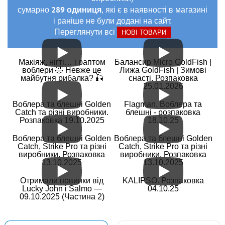
289 одиниця
сумарно
, які є в наявності в магазині
і раніше не були додані на сайт.
Переглянути всі
НОВІ ТОВАРИ
Макіяж, нігті… і раптом
Балансир Micro GoldFish |
воблери 🤣 Невже це
Лижа GoldFish | Зимові
майбутня рибалка? 🎣
снасті. Розпаковка
25.01.2026
Воблера та блешні Golden
Flagman. Воблера та
Catch та різні виробники.
блешні - розпаковка
Розпаковка 19.10.2025
18.10.25
Воблера та блешні Golden
Воблера та блешні Golden
Catch, Strike Pro та різні
Catch, Strike Pro та різні
виробники. Розпаковка
виробники. Розпаковка
13.10.2025
13.10.2025
Отримали новинки від
KALIPSO. Розпаковка
Lucky John і Salmo —
04.10.25
09.10.2025 (Частина 2)