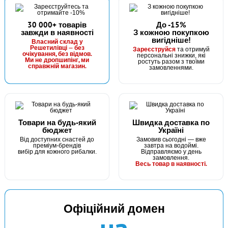
30 000+ товарів
До -15%
завжди в наявності
З кожною покупкою
вигідніше!
Власний склад у
Решетилівці — без
Зареєструйся
та отримуй
очікування, без відмов.
персональні знижки, які
Ми не дропшипінг, ми
ростуть разом з твоїми
справжній магазин.
замовленнями.
Товари на будь-який
Швидка доставка по
бюджет
Україні
Від доступних снастей до
Замовив сьогодні — вже
преміум-брендів
завтра на водоймі.
вибір для кожного рибалки.
Відправляємо у день
замовлення.
Весь товар в наявності.
Офіційний домен