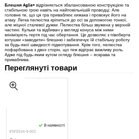
Блешня Aglia+
відрізняється збалансованою конструкцією та
стабільною грою навіть на найповільнішій проводці. Але
головне те, що ця гра приваблює хижака і провокує його на
атаку. Легка пелюстка кріпиться до осі за допомогою тонкої,
але міцної сталевої дужки. Пелюстка більш звужена у верхній
частині. Кульки та відбивач у вигляді конуса між ними
мінімізують тертя під час обертання. Це дозволяє з півоберта
котушки «заводити» блешню і забезпечує їй стабільну роботу
за будь-якої швидкості підмотування. Крім того, пелюстка
пофарбована з двох сторін, що теж відіграє важливу роль.
Адже під будь-яким кутом огляду блешня – яскрава та
приваблива.
Переглянуті товари
В наявності
#SF0534-9-002