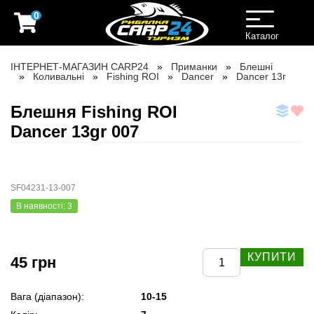
0
Toggle
navigation
Каталог
ІНТЕРНЕТ-МАГАЗИН CARP24
Приманки
Блешні
Коливальні
Fishing ROI
Dancer
Dancer 13г
Блешня Fishing ROI
Dancer 13gr 007
SF04231-13-007
В наявності: 3
КУПИТИ
45 грн
Вага (діапазон):
10-15