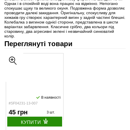
Однак і в спокійній воді вона працює на відмінно. Непогано
спокушає щуку та великого окуня. Подовжена форма дозволяє
проводити далекі закидання. Оригінальну, спокусливу для
хижаків гру створює характерний вигин у задній частині блешні.
Колебалка з вигином однієї сторони, представлена в шести
варіантах забарвлення. Класичне срібло, два кольори під
старовину, два агресивні зелені і незвичайний синюватий
колір.
Переглянуті товари
В наявності
#SF04231-13-007
45 грн
3 шт.
КУПИТИ