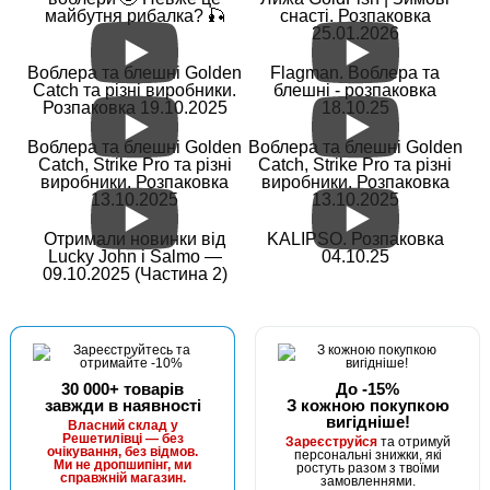
майбутня рибалка? 🎣
снасті. Розпаковка
25.01.2026
Воблера та блешні Golden
Flagman. Воблера та
Catch та різні виробники.
блешні - розпаковка
Розпаковка 19.10.2025
18.10.25
Воблера та блешні Golden
Воблера та блешні Golden
Catch, Strike Pro та різні
Catch, Strike Pro та різні
виробники. Розпаковка
виробники. Розпаковка
13.10.2025
13.10.2025
Отримали новинки від
KALIPSO. Розпаковка
Lucky John і Salmo —
04.10.25
09.10.2025 (Частина 2)
30 000+ товарів
До -15%
завжди в наявності
З кожною покупкою
вигідніше!
Власний склад у
Решетилівці — без
Зареєструйся
та отримуй
очікування, без відмов.
персональні знижки, які
Ми не дропшипінг, ми
ростуть разом з твоїми
справжній магазин.
замовленнями.