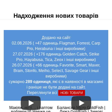
Надходження нових товарів
Додано на сайт
02.08.2026 ( +47 одиниць Flagman, Forrest, Carp
Pro, Herabuna і інші виробники)
27.07.2026 ( +176 одиниць Golden Catch, Strike
Pro, Hayabusa, Tica, Zeox і інші виробники)
26.07.2026 ( +66 одиниць Favorite, Smart, Maver,
Brain, Stonfo, Meiho, Select, Savage Gear і інші
виробники)
сумарно
289 одиниця
, які є в наявності в магазині
і раніше не були додані на сайт.
Переглянути всі
НОВІ ТОВАРИ
Макіяж, нігті… і раптом
Балансир Micro GoldFish |
воблери 🤣 Невже це
Лижа GoldFish | Зимові