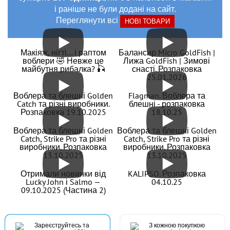
і раніше не були додані на сайт.
Переглянути всі
НОВІ ТОВАРИ
Макіяж, нігті… і раптом
Балансир Micro GoldFish |
воблери 🤣 Невже це
Лижа GoldFish | Зимові
майбутня рибалка? 🎣
снасті. Розпаковка
25.01.2026
Воблера та блешні Golden
Flagman. Воблера та
Catch та різні виробники.
блешні - розпаковка
Розпаковка 19.10.2025
18.10.25
Воблера та блешні Golden
Воблера та блешні Golden
Catch, Strike Pro та різні
Catch, Strike Pro та різні
виробники. Розпаковка
виробники. Розпаковка
13.10.2025
13.10.2025
Отримали новинки від
KALIPSO. Розпаковка
Lucky John і Salmo —
04.10.25
09.10.2025 (Частина 2)