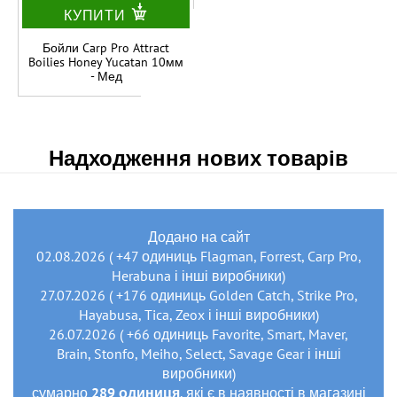
КУПИТИ
Бойли Carp Pro Attract
Boilies Honey Yucatan 10мм
- Мед
Надходження нових товарів
Додано на сайт
02.08.2026 ( +47 одиниць Flagman, Forrest, Carp Pro,
Herabuna і інші виробники)
27.07.2026 ( +176 одиниць Golden Catch, Strike Pro,
Hayabusa, Tica, Zeox і інші виробники)
26.07.2026 ( +66 одиниць Favorite, Smart, Maver,
Brain, Stonfo, Meiho, Select, Savage Gear і інші
виробники)
сумарно
289 одиниця
, які є в наявності в магазині