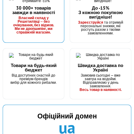
30 000+ товарів
До -15%
завжди в наявності
З кожною покупкою
вигідніше!
Власний склад у
Решетилівці — без
Зареєструйся
та отримуй
очікування, без відмов.
персональні знижки, які
Ми не дропшипінг, ми
ростуть разом з твоїми
справжній магазин.
замовленнями.
Товари на будь-який
Швидка доставка по
бюджет
Україні
Від доступних снастей до
Замовив сьогодні — вже
преміум-брендів
завтра на водоймі.
вибір для кожного рибалки.
Відправляємо у день
замовлення.
Весь товар в наявності.
Офіційний домен
ua