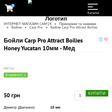
0
Toggle
navigation
Каталог
ІНТЕРНЕТ-МАГАЗИН CARP24
Прикормки та наживки
Бойли
Carp Pro
Бойли Carp Pro Attract Boilies
Бойли Carp Pro Attract Boilies
Honey Yucatan 10мм - Мед
PRF756
В наявності: 2
КУПИТИ
50 грн
Діаметр (Діапазон):
10 мм