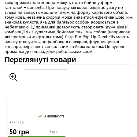
«сюрпризом» для коропа можуть стати бойли у формі
гантелей – dumbells. При пошуку їжі короп звертає увагу не
тільки на запах і смак, але також на форму харчового об'єкта,
тому нова, незвична форма може виявитися ефективнішою, ніж
знайома куляста, яка для багатьох особин асоціюється з
небезпекою. Ці приманки дозволяють створювати дуже цікаві
комбінації як з кулястими бойлами, так і між собою (наприклад,
дві приманки «вертольотом»). Carp Pro Pop-Up Dumbells мають
високу плавучість, пофарбовані в яскраві, флуоресцентні
кольори, відрізняються сильним, стійким запахом. Це чудові
приманки для «швидких» рибальських сесій.
Переглянуті товари
В наявності
#PRF756
50 грн
2 шт.