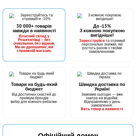
30 000+ товарів
До -15%
завжди в наявності
З кожною покупкою
вигідніше!
В наявності
Власний склад у
Решетилівці — без
Зареєструйся
та отримуй
#77045102
очікування, без відмов.
персональні знижки, які
Ми не дропшипінг, ми
ростуть разом з твоїми
194 грн
справжній магазин.
2 шт.
замовленнями.
КУПИТИ
Buzz Bar ЄМ на 2 вудилища Basic
Товари на будь-який
Швидка доставка по
бюджет
Україні
Від доступних снастей до
Замовив сьогодні — вже
преміум-брендів
завтра на водоймі.
вибір для кожного рибалки.
Відправляємо у день
замовлення.
Весь товар в наявності.
Офіційний домен