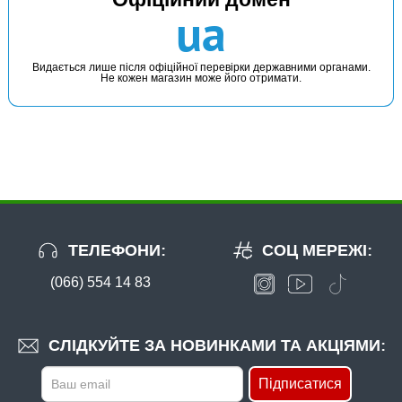
В наявності
ua
#CPZ15022
267 грн
4 шт.
Видається лише після офіційної перевірки державними органами.
Не кожен магазин може його отримати.
КУПИТИ
Буз-бар Carp Pro на 2 удилища 22 см
ТЕЛЕФОНИ:
СОЦ МЕРЕЖІ:
(066) 554 14 83
В наявності
#CPJBB7017
СЛІДКУЙТЕ ЗА НОВИНКАМИ ТА АКЦІЯМИ:
235 грн
4 шт.
Підписатися
КУПИТИ