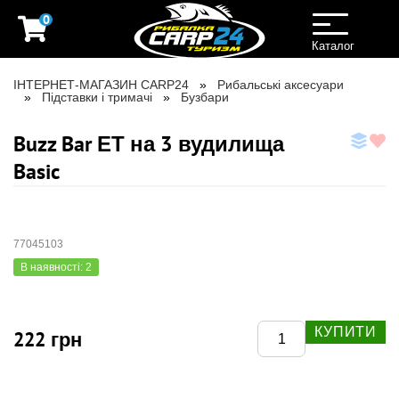
0
Toggle
navigation
Каталог
ІНТЕРНЕТ-МАГАЗИН CARP24
Рибальські аксесуари
Підставки і тримачі
Бузбари
Buzz Bar ЕТ на 3 вудилища
Basic
77045103
В наявності: 2
КУПИТИ
222 грн