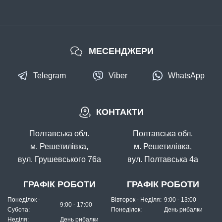
Буз-бар на 2 вудлища Carp Pro 2 Rod Fixed Buzz Bar 8"
20см алюмiнiй
МЕСЕНДЖЕРИ
Telegram
Viber
WhatsApp
КОНТАКТИ
В наявності
#CPJBB7033
Полтавська обл.
Полтавська обл.
344 грн
2 шт.
м. Решетилівка,
м. Решетилівка,
вул. Грушевського 76а
вул. Полтавська 4а
КУПИТИ
Буз-бар на 3 вудлища Carp Pro 3 Rod Fixed Buzz Bar 12"
ГРАФІК РОБОТИ
ГРАФІК РОБОТИ
30см алюмiнiй
Понеділок -
Вівторок - Неділя:
9:00 - 13:00
9:00 - 17:00
Субота:
Понеділок:
День рибалки
Неділя:
День рибалки