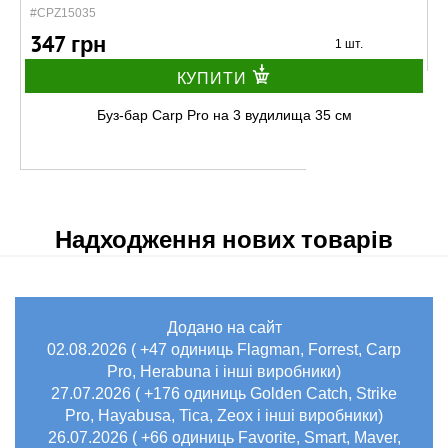
#CPZ15035
347 грн
1 шт.
КУПИТИ
Буз-бар Carp Pro на 3 вудилища 35 см
Надходження нових товарів
Додано на сайт
В наявності
02.08.2026 ( +47 одиниць Flagman, Forrest, Carp
#CPZ13040
Pro, Herabuna і інші виробники)
360 грн
1 шт.
27.07.2026 ( +176 одиниць Golden Catch, Strike
Pro, Hayabusa, Tica, Zeox і інші виробники)
КУПИТИ
26.07.2026 ( +66 одиниць Favorite, Smart, Maver,