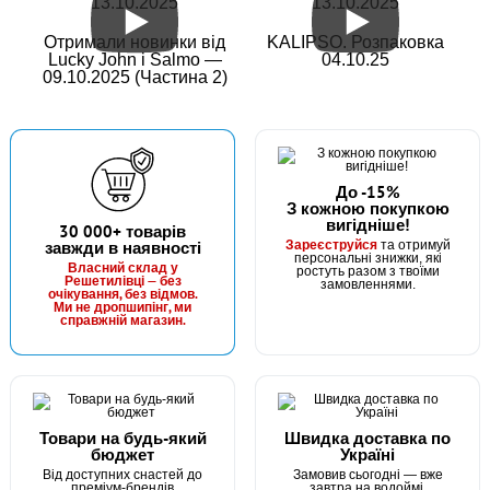
13.10.2025
13.10.2025
Отримали новинки від
KALIPSO. Розпаковка
Lucky John і Salmo —
04.10.25
09.10.2025 (Частина 2)
До -15%
З кожною покупкою
вигідніше!
30 000+ товарів
Зареєструйся
завжди в наявності
та отримуй
персональні знижки, які
Власний склад у
ростуть разом з твоїми
Решетилівці — без
замовленнями.
очікування, без відмов.
Ми не дропшипінг, ми
справжній магазин.
Товари на будь-який
Швидка доставка по
бюджет
Україні
Від доступних снастей до
Замовив сьогодні — вже
преміум-брендів
завтра на водоймі.