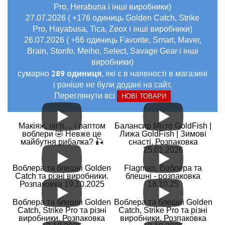
Pro, Herabuna і інші виробники)
27.07.2026 ( +176 одиниць Golden Catch, Strike
Pro, Hayabusa, Tica, Zeox і інші виробники)
26.07.2026 ( +66 одиниць Favorite, Smart, Maver,
Brain, Stonfo, Meiho, Select, Savage Gear і інші
виробники)
289 одиниця
сумарно
, які є в наявності в магазині
і раніше не були додані на сайт.
Переглянути всі
НОВІ ТОВАРИ
Макіяж, нігті… і раптом
Балансир Micro GoldFish |
воблери 🤣 Невже це
Лижа GoldFish | Зимові
майбутня рибалка? 🎣
снасті. Розпаковка
25.01.2026
Воблера та блешні Golden
Flagman. Воблера та
Catch та різні виробники.
блешні - розпаковка
Розпаковка 19.10.2025
18.10.25
Воблера та блешні Golden
Воблера та блешні Golden
Catch, Strike Pro та різні
Catch, Strike Pro та різні
виробники. Розпаковка
виробники. Розпаковка