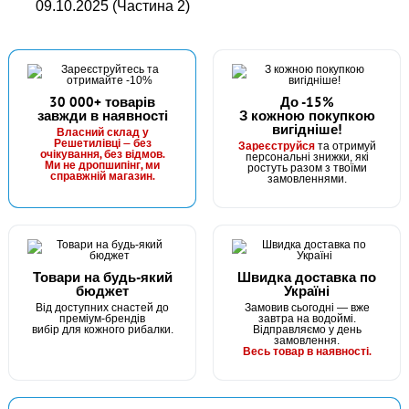
09.10.2025 (Частина 2)
30 000+ товарів
До -15%
завжди в наявності
З кожною покупкою
вигідніше!
В наявності
Власний склад у
Решетилівці — без
Зареєструйся
та отримуй
#OF18521
очікування, без відмов.
персональні знижки, які
Маг: 0 шт
Базар: 2 шт
Ми не дропшипінг, ми
ростуть разом з твоїми
72 грн
справжній магазин.
2 шт.
замовленнями.
КУПИТИ
Фідер оснащений протизакручувачем 90г
Товари на будь-який
Швидка доставка по
бюджет
Україні
Від доступних снастей до
Замовив сьогодні — вже
преміум-брендів
завтра на водоймі.
вибір для кожного рибалки.
Відправляємо у день
замовлення.
Весь товар в наявності.