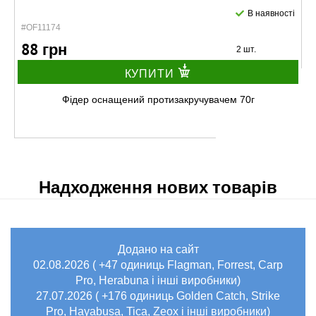
В наявності
#OF11174
88 грн
2 шт.
КУПИТИ
Фідер оснащений протизакручувачем 70г
Надходження нових товарів
Додано на сайт
В наявності
02.08.2026 ( +47 одиниць Flagman, Forrest, Carp
#OF11170
Маг: 3 шт
Базар: 4 шт
Pro, Herabuna і інші виробники)
78 грн
7 шт.
27.07.2026 ( +176 одиниць Golden Catch, Strike
Pro, Hayabusa, Tica, Zeox і інші виробники)
КУПИТИ