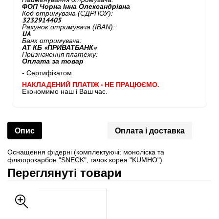
ФОП Чорна Інна Олександрівна
Код отримувача (ЄДРПОУ):
3232914405
Рахунок отримувача (IBAN):
UA
Банк отримувача:
АТ КБ «ПРИВАТБАНК»
Призначення платежу:
Оплата за товар
- Сертифікатом
НАКЛАДЕНИЙ ПЛАТІЖ - НЕ ПРАЦЮЄМО.
Економимо наш і Ваш час.
Опис
Оплата і доставка
Оснащення фідерні (комплектуючі: моноліска та
флюорокарбон "SNECK", гачок корея "KUMHO")
Переглянуті товари