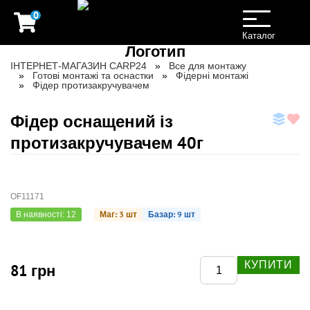
0
Toggle
navigation
Каталог
ІНТЕРНЕТ-МАГАЗИН CARP24
Все для монтажу
Готові монтажі та оснастки
Фідерні монтажі
Фідер протизакручувачем
Фідер оснащений із
протизакручувачем 40г
OF11171
Маг: 3 шт
Базар: 9 шт
В наявності: 12
КУПИТИ
81 грн