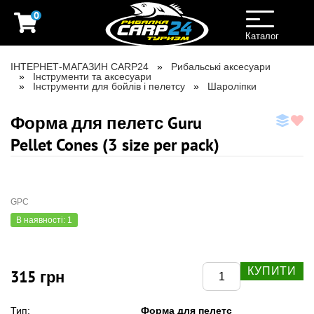
0
Toggle
navigation
Каталог
ІНТЕРНЕТ-МАГАЗИН CARP24
Рибальські аксесуари
Інструменти та аксесуари
Інструменти для бойлів і пелетсу
Шароліпки
Форма для пелетс Guru
Pellet Cones (3 size per pack)
GPC
В наявності: 1
КУПИТИ
315 грн
Форма для пелетс
Тип: