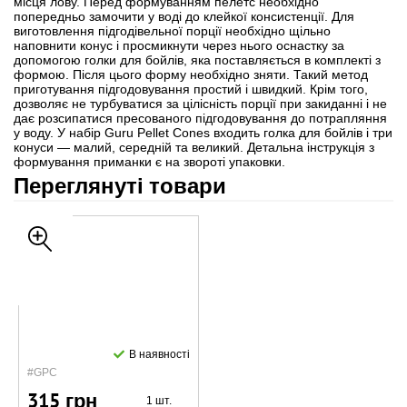
місця лову. Перед формуванням пелетс необхідно
попередньо замочити у воді до клейкої консистенції. Для
виготовлення підгодівельної порції необхідно щільно
наповнити конус і просмикнути через нього оснастку за
допомогою голки для бойлів, яка поставляється в комплекті з
формою. Після цього форму необхідно зняти. Такий метод
приготування підгодовування простий і швидкий. Крім того,
дозволяє не турбуватися за цілісність порції при закиданні і не
дає розсипатися пресованого підгодовування до потрапляння
у воду. У набір Guru Pellet Cones входить голка для бойлів і три
конуси — малий, середній та великий. Детальна інструкція з
формування приманки є на звороті упаковки.
Переглянуті товари
В наявності
#GPC
315 грн
1 шт.