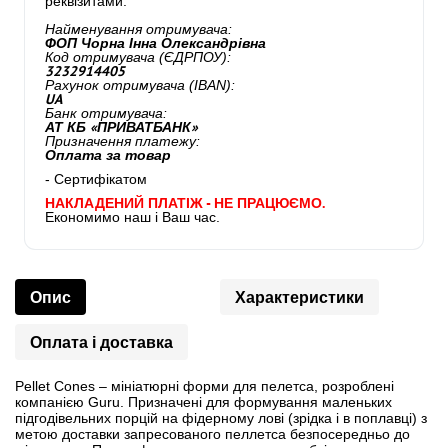
реквізитами:
Найменування отримувача:
ФОП Чорна Інна Олександрівна
Код отримувача (ЄДРПОУ):
3232914405
Рахунок отримувача (IBAN):
UA
Банк отримувача:
АТ КБ «ПРИВАТБАНК»
Призначення платежу:
Оплата за товар
- Сертифікатом
НАКЛАДЕНИЙ ПЛАТІЖ - НЕ ПРАЦЮЄМО.
Економимо наш і Ваш час.
Опис
Характеристики
Оплата і доставка
Pellet Cones – мініатюрні форми для пелетса, розроблені
компанією Guru. Призначені для формування маленьких
підгодівельних порцій на фідерному лові (зрідка і в поплавці) з
метою доставки запресованого пеллетса безпосередньо до