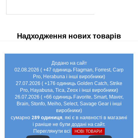
Надходження нових товарів
Додано на сайт
02.08.2026 ( +47 одиниць Flagman, Forrest, Carp
Pro, Herabuna і інші виробники)
27.07.2026 ( +176 одиниць Golden Catch, Strike
Pro, Hayabusa, Tica, Zeox і інші виробники)
26.07.2026 ( +66 одиниць Favorite, Smart, Maver,
Brain, Stonfo, Meiho, Select, Savage Gear і інші
виробники)
289 одиниця
сумарно
, які є в наявності в магазині
і раніше не були додані на сайт.
Переглянути всі
НОВІ ТОВАРИ