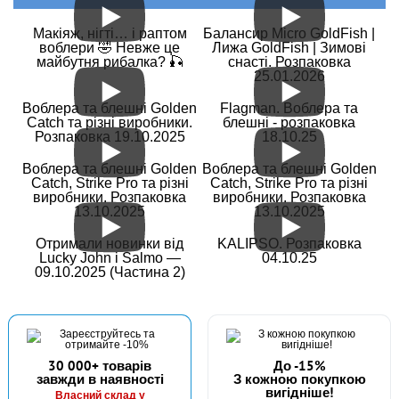
Макіяж, нігті… і раптом
Балансир Micro GoldFish |
воблери 🤣 Невже це
Лижа GoldFish | Зимові
майбутня рибалка? 🎣
снасті. Розпаковка
25.01.2026
Воблера та блешні Golden
Flagman. Воблера та
Catch та різні виробники.
блешні - розпаковка
Розпаковка 19.10.2025
18.10.25
Воблера та блешні Golden
Воблера та блешні Golden
Catch, Strike Pro та різні
Catch, Strike Pro та різні
виробники. Розпаковка
виробники. Розпаковка
13.10.2025
13.10.2025
Отримали новинки від
KALIPSO. Розпаковка
Lucky John і Salmo —
04.10.25
09.10.2025 (Частина 2)
30 000+ товарів
До -15%
завжди в наявності
З кожною покупкою
вигідніше!
Власний склад у