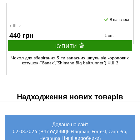
В наявності
#ЧШ-2
440 грн
1 шт.
КУПИТИ
Чохол для зберігання 5-ти запасних шпуль від коропових
котушок ("Banax", "Shimano Big baitrunner") ЧШ-2
Надходження нових товарів
Додано на сайт
В наявності
02.08.2026 ( +47 одиниць Flagman, Forrest, Carp Pro,
#ЧШ-1
Herabuna і інші виробники)