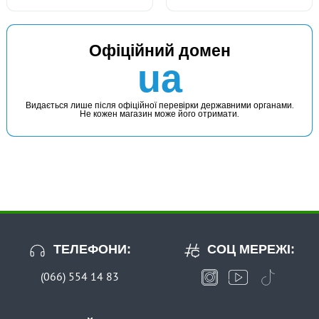
Офіційний домен
В наявності
ua
#ФБК-2а
252 грн
1 шт.
Видається лише після офіційної перевірки державними органами.
Не кожен магазин може його отримати.
КУПИТИ
Чохол для котушок зі шпулею №3000-4000 ФБК-2а
ТЕЛЕФОНИ:
СОЦ МЕРЕЖІ:
(066) 554 14 83
В наявності
#ФБК-3а