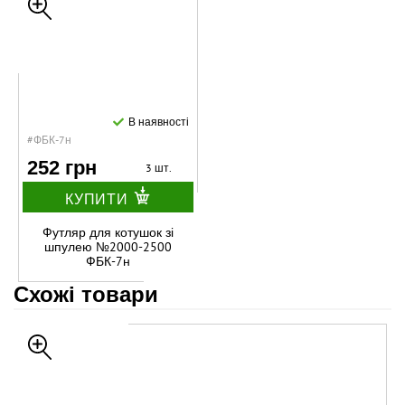
В наявності
#ФБК-7н
252 грн
3 шт.
КУПИТИ
Футляр для котушок зі
шпулею №2000-2500
ФБК-7н
Схожі товари