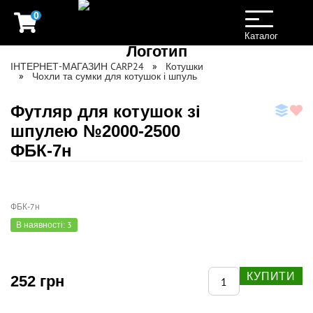
0
Toggle
navigation
Каталог
ІНТЕРНЕТ-МАГАЗИН CARP24
Котушки
Чохли та сумки для котушок і шпуль
Футляр для котушок зі
шпулею №2000-2500
ФБК-7н
ФБК-7н
В наявності: 3
КУПИТИ
252 грн