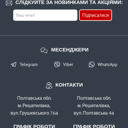
СЛІДКУЙТЕ ЗА НОВИНКАМИ ТА АКЦІЯМИ:
229 грн
2 шт.
Підписатися
КУПИТИ
Чохол для котушок зі шпулею №2000-2500 ФБК-3а
МЕСЕНДЖЕРИ
Telegram
Viber
WhatsApp
КОНТАКТИ
В наявності
#ФМК-1
Полтавська обл.
Полтавська обл.
119 грн
1 шт.
м. Решетилівка,
м. Решетилівка,
вул. Грушевського 76а
вул. Полтавська 4а
КУПИТИ
Чохол для котушки (мультиплікаторної) ФМК-1
ГРАФІК РОБОТИ
ГРАФІК РОБОТИ