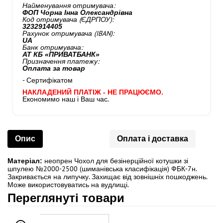
Найменування отримувача:
ФОП Чорна Інна Олександрівна
Код отримувача (ЄДРПОУ):
3232914405
Рахунок отримувача (IBAN):
UA
Банк отримувача:
АТ КБ «ПРИВАТБАНК»
Призначення платежу:
Оплата за товар
- Сертифікатом
НАКЛАДЕНИЙ ПЛАТІЖ - НЕ ПРАЦЮЄМО.
Економимо наш і Ваш час.
Опис
Оплата і доставка
неопрен Чохол для безінерційної котушки зі
Матеріал:
шпулею №2000-2500 (шиманівська класифікація) ФБК-7н.
Закривається на липучку. Захищає від зовнішніх пошкоджень.
Може використовуватись на вудлищі.
Переглянуті товари