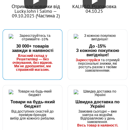
Отримали новинки від
KALIPSO. Розпаковка
Lucky John і Salmo —
04.10.25
09.10.2025 (Частина 2)
30 000+ товарів
До -15%
завжди в наявності
З кожною покупкою
В наявності
вигідніше!
Власний склад у
Решетилівці — без
та отримуй
#ФБК-1а
Зареєструйся
очікування, без відмов.
персональні знижки, які
Ми не дропшипінг, ми
ростуть разом з твоїми
275 грн
2 шт.
справжній магазин.
замовленнями.
КУПИТИ
Чохол для котушок зі шпулею №5000 ФБК-1а
Товари на будь-який
Швидка доставка по
бюджет
Україні
Від доступних снастей до
Замовив сьогодні — вже
преміум-брендів
завтра на водоймі.
вибір для кожного рибалки.
Відправляємо у день
замовлення.
Весь товар в наявності.