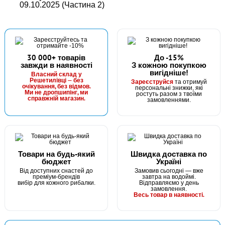
09.10.2025 (Частина 2)
30 000+ товарів
До -15%
завжди в наявності
З кожною покупкою
вигідніше!
В наявності
Власний склад у
Решетилівці — без
Зареєструйся
та отримуй
#CLS4_10BN
очікування, без відмов.
персональні знижки, які
Маг: 4 шт
Базар: 4 шт
Ми не дропшипінг, ми
ростуть разом з твоїми
16 грн
справжній магазин.
8 шт.
замовленнями.
КУПИТИ
Гачки Flagman Classic 4 №10
Товари на будь-який
Швидка доставка по
бюджет
Україні
Від доступних снастей до
Замовив сьогодні — вже
преміум-брендів
завтра на водоймі.
вибір для кожного рибалки.
Відправляємо у день
замовлення.
Весь товар в наявності.