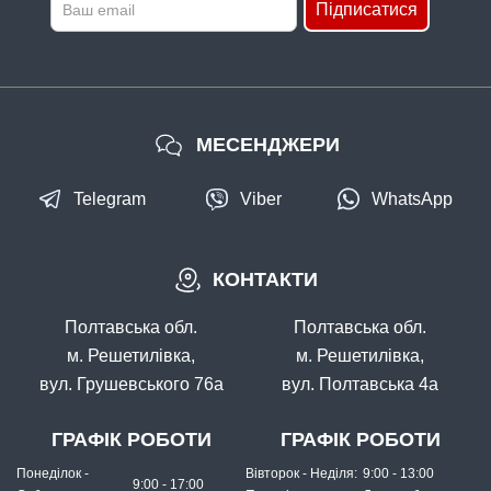
Підписатися
КУПИТИ
Гачки Flagman Classic 3 №16
МЕСЕНДЖЕРИ
Telegram
Viber
WhatsApp
КОНТАКТИ
В наявності
#CLS3_10BN
Полтавська обл.
Полтавська обл.
Маг: 3 шт
Базар: 2 шт
16 грн
5 шт.
м. Решетилівка,
м. Решетилівка,
вул. Грушевського 76а
вул. Полтавська 4а
КУПИТИ
Гачки Flagman Classic 3 №10
ГРАФІК РОБОТИ
ГРАФІК РОБОТИ
Понеділок -
Вівторок - Неділя:
9:00 - 13:00
9:00 - 17:00