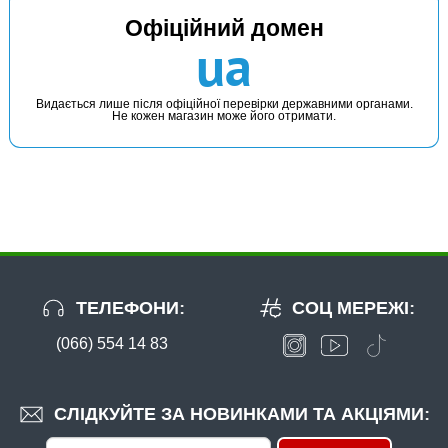
Офіційний домен
В наявності
ua
#CLS4_18BN
Маг: 3 шт
Базар: 7 шт
16 грн
10 шт.
Видається лише після офіційної перевірки державними органами.
Не кожен магазин може його отримати.
КУПИТИ
Гачки Flagman Classic 4 №18
ТЕЛЕФОНИ:
СОЦ МЕРЕЖІ:
(066) 554 14 83
В наявності
#CLS3_16BN
СЛІДКУЙТЕ ЗА НОВИНКАМИ ТА АКЦІЯМИ:
Маг: 3 шт
Базар: 2 шт
16 грн
5 шт.