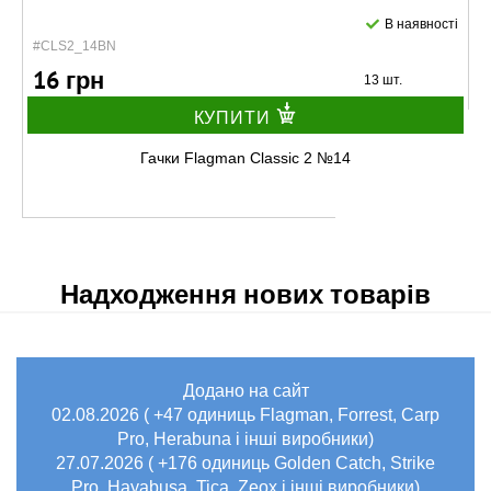
В наявності
#CLS2_14BN
16 грн
13 шт.
КУПИТИ
Гачки Flagman Classic 2 №14
Надходження нових товарів
Додано на сайт
В наявності
02.08.2026 ( +47 одиниць Flagman, Forrest, Carp
#CLS2_18BN
Маг: 4 шт
Базар: 2 шт
Pro, Herabuna і інші виробники)
16 грн
6 шт.
27.07.2026 ( +176 одиниць Golden Catch, Strike
Pro, Hayabusa, Tica, Zeox і інші виробники)
КУПИТИ