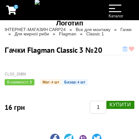
0
Toggle
navigation
Каталог
ІНТЕРНЕТ-МАГАЗИН CARP24
Все для монтажу
Гачки
Для мирної риби
Flagman
Classic 1
Гачки Flagman Classic 3 №20
CLS3_20BN
Маг: 4 шт
Базар: 4 шт
В наявності: 8
КУПИТИ
16 грн