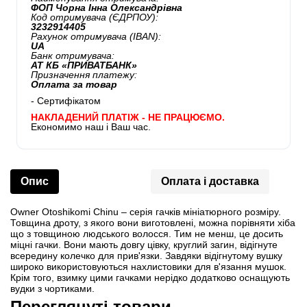
ФОП Чорна Інна Олександрівна
Код отримувача (ЄДРПОУ):
3232914405
Рахунок отримувача (IBAN):
UA
Банк отримувача:
АТ КБ «ПРИВАТБАНК»
Призначення платежу:
Оплата за товар
- Сертифікатом
НАКЛАДЕНИЙ ПЛАТІЖ - НЕ ПРАЦЮЄМО.
Економимо наш і Ваш час.
Опис
Оплата і доставка
Owner Otoshikomi Chinu – серія гачків мініатюрного розміру.
Товщина дроту, з якого вони виготовлені, можна порівняти хіба
що з товщиною людського волосся. Тим не менш, це досить
міцні гачки. Вони мають довгу цівку, круглий загин, відігнуте
всередину колечко для прив'язки. Завдяки відігнутому вушку
широко використовуються нахлистовики для в'язання мушок.
Крім того, взимку цими гачками нерідко додатково оснащують
вудки з чортиками.
Переглянуті товари