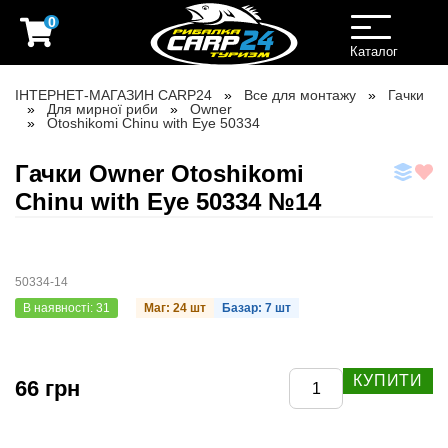
0
Toggle
navigation
Каталог
ІНТЕРНЕТ-МАГАЗИН CARP24
Все для монтажу
Гачки
Для мирної риби
Owner
Otoshikomi Chinu with Eye 50334
Гачки Owner Otoshikomi
Chinu with Eye 50334 №14
50334-14
В наявності: 31
Маг: 24 шт
Базар: 7 шт
КУПИТИ
66 грн