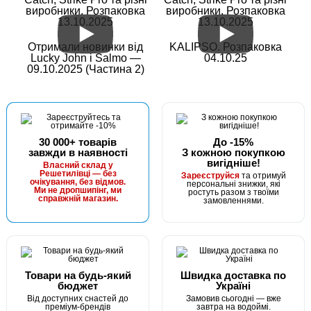
виробники. Розпаковка
виробники. Розпаковка
Гачки Owner Otoshikomi Chinu with Eye 50334 №22
13.10.2025
13.10.2025
Отримали новинки від
KALIPSO. Розпаковка
Lucky John і Salmo —
04.10.25
09.10.2025 (Частина 2)
30 000+ товарів
До -15%
завжди в наявності
З кожною покупкою
вигідніше!
В наявності
Власний склад у
Решетилівці — без
Зареєструйся
та отримуй
#50334-18
очікування, без відмов.
персональні знижки, які
Ми не дропшипінг, ми
ростуть разом з твоїми
72 грн
справжній магазин.
6 шт.
замовленнями.
КУПИТИ
Гачки Owner Otoshikomi Chinu with Eye 50334 №18 (ring
eye)
Товари на будь-який
Швидка доставка по
бюджет
Україні
Від доступних снастей до
Замовив сьогодні — вже
преміум-брендів
завтра на водоймі.