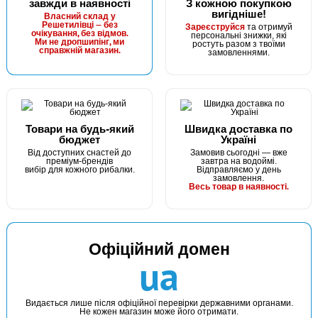
завжди в наявності
З кожною покупкою
вигідніше!
В наявності
Власний склад у
Решетилівці — без
Зареєструйся
та отримуй
#FK-1011-8
очікування, без відмов.
персональні знижки, які
Маг: 2 шт
Базар: 1 шт
Ми не дропшипінг, ми
ростуть разом з твоїми
24 грн
справжній магазин.
3 шт.
замовленнями.
КУПИТИ
Гачок Fanatik CARP FK-1011 №8
Товари на будь-який
Швидка доставка по
бюджет
Україні
Від доступних снастей до
Замовив сьогодні — вже
преміум-брендів
завтра на водоймі.
вибір для кожного рибалки.
Відправляємо у день
замовлення.
Весь товар в наявності.
Офіційний домен
В наявності
ua
#FK-1011-9
Маг: 6 шт
Базар: 8 шт
24 грн
14 шт.
Видається лише після офіційної перевірки державними органами.
Не кожен магазин може його отримати.
КУПИТИ