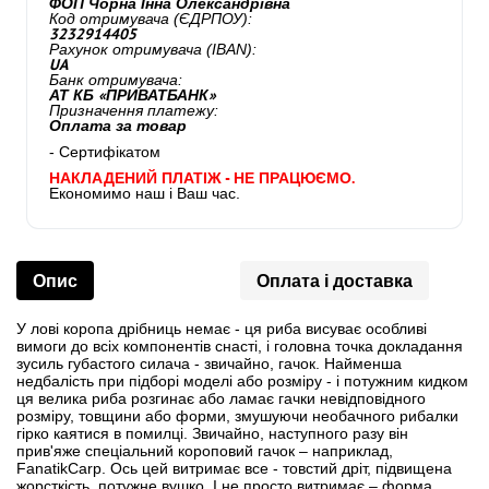
ФОП Чорна Інна Олександрівна
Код отримувача (ЄДРПОУ):
3232914405
Рахунок отримувача (IBAN):
UA
Банк отримувача:
АТ КБ «ПРИВАТБАНК»
Призначення платежу:
Оплата за товар
- Сертифікатом
НАКЛАДЕНИЙ ПЛАТІЖ - НЕ ПРАЦЮЄМО.
Економимо наш і Ваш час.
Опис
Оплата і доставка
У лові коропа дрібниць немає - ця риба висуває особливі
вимоги до всіх компонентів снасті, і головна точка докладання
зусиль губастого силача - звичайно, гачок. Найменша
недбалість при підборі моделі або розміру - і потужним кидком
ця велика риба розгинає або ламає гачки невідповідного
розміру, товщини або форми, змушуючи необачного рибалки
гірко каятися в помилці. Звичайно, наступного разу він
прив'яже спеціальний короповий гачок – наприклад,
FanatikCarp. Ось цей витримає все - товстий дріт, підвищена
жорсткість, потужне вушко. І не просто витримає – форма