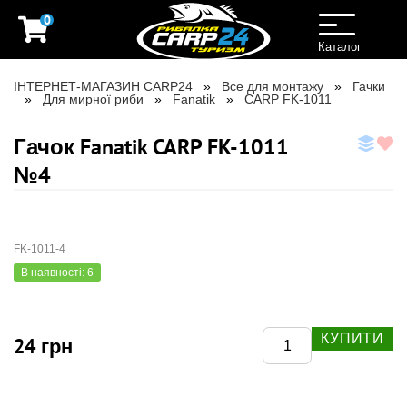
0
Toggle
navigation
Каталог
ІНТЕРНЕТ-МАГАЗИН CARP24
Все для монтажу
Гачки
Для мирної риби
Fanatik
CARP FK-1011
Гачок Fanatik CARP FK-1011
№4
FK-1011-4
В наявності: 6
КУПИТИ
24 грн