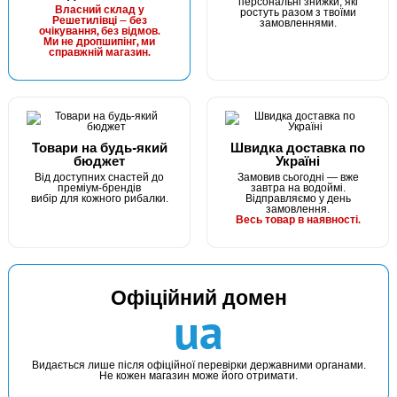
персональні знижки, які
Маг: 2 шт
Базар: 10 шт
Власний склад у
ростуть разом з твоїми
24 грн
Решетилівці — без
12 шт.
замовленнями.
очікування, без відмов.
Ми не дропшипінг, ми
КУПИТИ
справжній магазин.
Гачок Fanatik CARP PROFI FK-1026 №5
Товари на будь-який
Швидка доставка по
бюджет
Україні
Від доступних снастей до
Замовив сьогодні — вже
преміум-брендів
завтра на водоймі.
вибір для кожного рибалки.
Відправляємо у день
замовлення.
Весь товар в наявності.
В наявності
Офіційний домен
#FK-1026-6
ua
Маг: 6 шт
Базар: 6 шт
24 грн
12 шт.
КУПИТИ
Видається лише після офіційної перевірки державними органами.
Не кожен магазин може його отримати.
Гачок Fanatik CARP PROFI FK-1026 №6