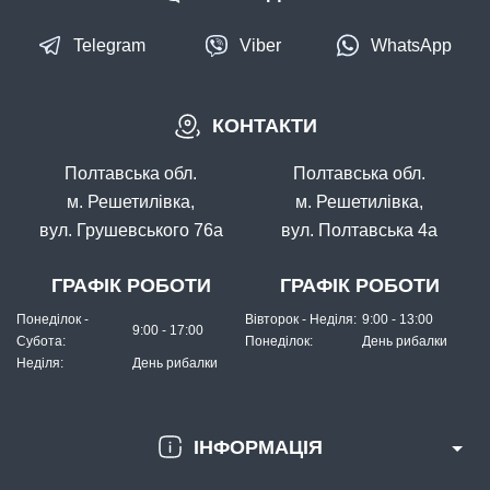
Telegram
Viber
WhatsApp
В наявності
КОНТАКТИ
#FK-1026-8
Маг: 7 шт
Базар: 7 шт
24 грн
14 шт.
Полтавська обл.
Полтавська обл.
КУПИТИ
м. Решетилівка,
м. Решетилівка,
вул. Грушевського 76а
вул. Полтавська 4а
Гачок Fanatik CARP PROFI FK-1026 №8
ГРАФІК РОБОТИ
ГРАФІК РОБОТИ
Понеділок -
Вівторок - Неділя:
9:00 - 13:00
9:00 - 17:00
Субота:
Понеділок:
День рибалки
Неділя:
День рибалки
ІНФОРМАЦІЯ
В наявності