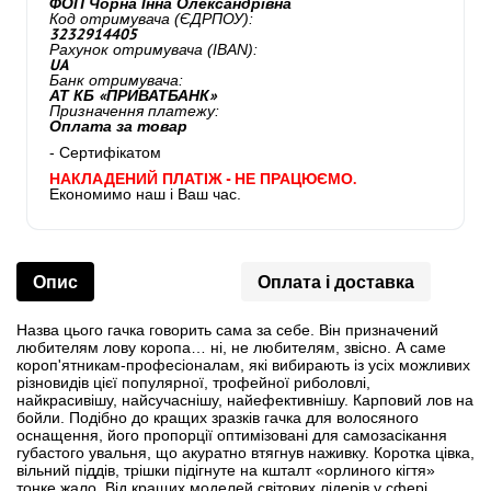
ФОП Чорна Інна Олександрівна
Код отримувача (ЄДРПОУ):
3232914405
Рахунок отримувача (IBAN):
UA
Банк отримувача:
АТ КБ «ПРИВАТБАНК»
Призначення платежу:
Оплата за товар
- Сертифікатом
НАКЛАДЕНИЙ ПЛАТІЖ - НЕ ПРАЦЮЄМО.
Економимо наш і Ваш час.
Опис
Оплата і доставка
Назва цього гачка говорить сама за себе. Він призначений
любителям лову коропа… ні, не любителям, звісно. А саме
короп'ятникам-професіоналам, які вибирають із усіх можливих
різновидів цієї популярної, трофейної риболовлі,
найкрасивішу, найсучаснішу, найефективнішу. Карповий лов на
бойли. Подібно до кращих зразків гачка для волосяного
оснащення, його пропорції оптимізовані для самозасікання
губастого увальня, що акуратно втягнув наживку. Коротка цівка,
вільний піддів, трішки підігнуте на кшталт «орлиного кігтя»
тонке жало. Від кращих моделей світових лідерів у сфері