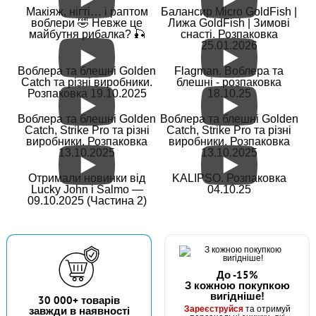
Макіяж, нігті… і раптом
Балансир Micro GoldFish |
воблери 🤣 Невже це
Лижа GoldFish | Зимові
майбутня рибалка? 🎣
снасті. Розпаковка
25.01.2026
В наявності
Воблера та блешні Golden
Flagman. Воблера та
#FK-1026-4
Catch та різні виробники.
блешні - розпаковка
Маг: 4 шт
Базар: 10 шт
24 грн
Розпаковка 19.10.2025
18.10.25
14 шт.
КУПИТИ
Воблера та блешні Golden
Воблера та блешні Golden
Catch, Strike Pro та різні
Catch, Strike Pro та різні
виробники. Розпаковка
виробники. Розпаковка
Гачок Fanatik CARP PROFI FK-1026 №4
13.10.2025
13.10.2025
Отримали новинки від
KALIPSO. Розпаковка
Lucky John і Salmo —
04.10.25
09.10.2025 (Частина 2)
До -15%
З кожною покупкою
вигідніше!
В наявності
30 000+ товарів
Зареєструйся
завжди в наявності
та отримуй
#FK-1026-5