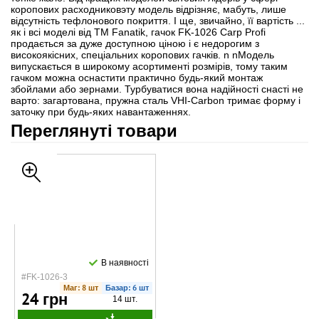
коропових расходниковэту модель відрізняє, мабуть, лише
відсутність тефлонового покриття. І ще, звичайно, її вартість ...
як і всі моделі від ТМ Fanatik, гачок FK-1026 Carp Profi
продається за дуже доступною ціною і є недорогим з
високоякісних, спеціальних коропових гачків. n nМодель
випускається в широкому асортименті розмірів, тому таким
гачком можна оснастити практично будь-який монтаж
збойлами або зернами. Турбуватися вона надійності снасті не
варто: загартована, пружна сталь VHI-Carbon тримає форму і
заточку при будь-яких навантаженнях.
Переглянуті товари
В наявності
#FK-1026-3
Маг: 8 шт
Базар: 6 шт
24 грн
14 шт.