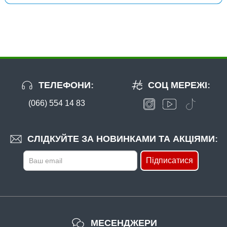
ТЕЛЕФОНИ:
СОЦ МЕРЕЖІ:
(066) 554 14 83
В наявності
#FK-1026-7
Маг: 3 шт
Базар: 7 шт
24 грн
10 шт.
СЛІДКУЙТЕ ЗА НОВИНКАМИ ТА АКЦІЯМИ:
КУПИТИ
Підписатися
Гачок Fanatik CARP PROFI FK-1026 №7
МЕСЕНДЖЕРИ