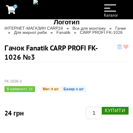
0
Toggle
navigation
Каталог
ІНТЕРНЕТ-МАГАЗИН CARP24
Все для монтажу
Гачки
Для мирної риби
Fanatik
CARP PROFI FK-1026
Гачок Fanatik CARP PROFI FK-
1026 №3
FK-1026-3
Маг: 8 шт
Базар: 6 шт
В наявності: 14
КУПИТИ
24 грн