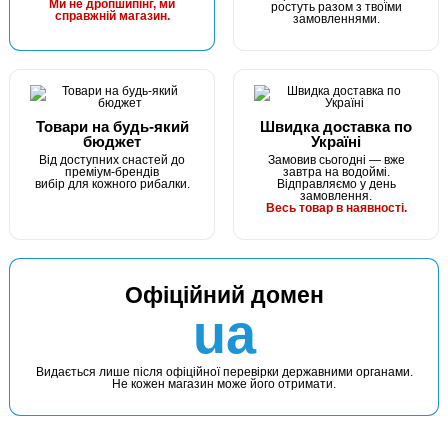
Маг: 4 шт
Базар: 8 шт
Ми не дропшипінг, ми
ростуть разом з твоїми
24 грн
справжній магазин.
12 шт.
замовленнями.
КУПИТИ
Гачок Fanatik CLASSIK FK-9501 №8
Товари на будь-який
Швидка доставка по
бюджет
Україні
Від доступних снастей до
Замовив сьогодні — вже
преміум-брендів
завтра на водоймі.
вибір для кожного рибалки.
Відправляємо у день
замовлення.
Весь товар в наявності.
Офіційний домен
В наявності
ua
#FK-9501-10
Маг: 10 шт
Базар: 10 шт
24 грн
20 шт.
Видається лише після офіційної перевірки державними органами.
Не кожен магазин може його отримати.
КУПИТИ
Гачок Fanatik CLASSIK FK-9501 №10