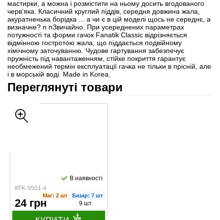
мастирки, а можна і розмістити на ньому досить вгодованого
черв'яка. Класичний круглий піддів, середня довжина жала,
акуратненька борідка ... а чи є в цій моделі щось не середнє, а
визначне? n nЗвичайно. При усереднених параметрах
потужності та форми гачок Fanatik Classic відрізняється
відмінною гостротою жала, що піддається подвійному
хімічному заточуванню. Чудове гартування забезпечує
пружність під навантаженням, стійке покриття гарантує
необмежений термін експлуатації гачка не тільки в прісній, але
і в морській воді. Made in Korea.
Переглянуті товари
В наявності
#FK-9501-4
Маг: 2 шт
Базар: 7 шт
24 грн
9 шт.