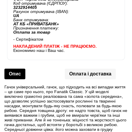
Код отримувача (ЄДРПОУ):
3232914405
Рахунок отримувача (IBAN):
UA
Банк отримувача:
АТ КБ «ПРИВАТБАНК»
Призначення платежу:
Оплата за товар
- Сертифікатом
НАКЛАДЕНИЙ ПЛАТІЖ - НЕ ПРАЦЮЄМО.
Економимо наш і Ваш час.
Опис
Оплата і доставка
Гачок універсальний, гачок, що підходить на всі випадки життя
– це саме про нього, про Fanatik Classic. У цій моделі
виключно грамотно реалізована та сама «золота середина»,
що дозволяє успішно застосовувати рослинні та тваринні
насадки, монтувати будь-яку снасть, полювати за будь-якою
рибою. Середня товщина дроту: не надто товста, щоб гачок не
виявився важким і грубим, щоб не вмирали черв'яки та інші
живі приманки. Але й не тоненька: міцності та жорсткості цього
гачка достатньо, щоб встояти у боротьбі з великою рибою.
Середньої довжини цівка: його можна заховати в грудку