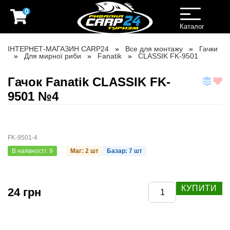
0
Toggle
navigation
Каталог
ІНТЕРНЕТ-МАГАЗИН CARP24
Все для монтажу
Гачки
Для мирної риби
Fanatik
CLASSIK FK-9501
Гачок Fanatik CLASSIK FK-
9501 №4
FK-9501-4
В наявності: 9
Маг: 2 шт
Базар: 7 шт
КУПИТИ
24 грн