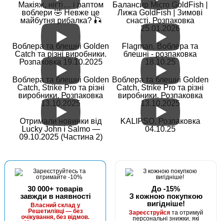
Макіяж, нігті… і раптом
Балансир Micro GoldFish |
воблери 🤣 Невже це
Лижа GoldFish | Зимові
майбутня рибалка? 🎣
снасті. Розпаковка
25.01.2026
В наявності
Воблера та блешні Golden
Flagman. Воблера та
#FK-9501-6
Catch та різні виробники.
блешні - розпаковка
Маг: 0 шт
Базар: 7 шт
24 грн
Розпаковка 19.10.2025
18.10.25
7 шт.
КУПИТИ
Воблера та блешні Golden
Воблера та блешні Golden
Catch, Strike Pro та різні
Catch, Strike Pro та різні
виробники. Розпаковка
виробники. Розпаковка
Гачок Fanatik CLASSIK FK-9501 №6
13.10.2025
13.10.2025
Отримали новинки від
KALIPSO. Розпаковка
Lucky John і Salmo —
04.10.25
09.10.2025 (Частина 2)
30 000+ товарів
До -15%
завжди в наявності
З кожною покупкою
вигідніше!
В наявності
Власний склад у
Решетилівці — без
Зареєструйся
та отримуй
#FK-9501-8
очікування, без відмов.
персональні знижки, які