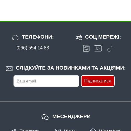
ТЕЛЕФОНИ:
СОЦ МЕРЕЖІ:
(066) 554 14 83
В наявності
#FK-9501-12
СЛІДКУЙТЕ ЗА НОВИНКАМИ ТА АКЦІЯМИ:
Маг: 6 шт
Базар: 9 шт
24 грн
15 шт.
Підписатися
КУПИТИ
Гачок Fanatik CLASSIK FK-9501 №12
МЕСЕНДЖЕРИ