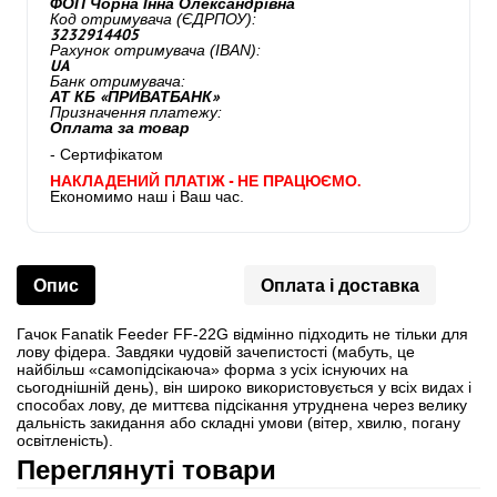
ФОП Чорна Інна Олександрівна
Код отримувача (ЄДРПОУ):
3232914405
Рахунок отримувача (IBAN):
UA
Банк отримувача:
АТ КБ «ПРИВАТБАНК»
Призначення платежу:
Оплата за товар
- Сертифікатом
НАКЛАДЕНИЙ ПЛАТІЖ - НЕ ПРАЦЮЄМО.
Економимо наш і Ваш час.
Опис
Оплата і доставка
Гачок Fanatik Feeder FF-22G відмінно підходить не тільки для
лову фідера. Завдяки чудовій зачепистості (мабуть, це
найбільш «самопідсікаюча» форма з усіх існуючих на
сьогоднішній день), він широко використовується у всіх видах і
способах лову, де миттєва підсікання утруднена через велику
дальність закидання або складні умови (вітер, хвилю, погану
освітленість).
Переглянуті товари