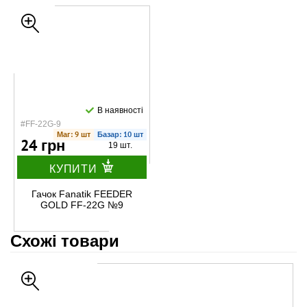
В наявності
#FF-22G-9
Маг: 9 шт
Базар: 10 шт
24 грн
19 шт.
КУПИТИ
Гачок Fanatik FEEDER
GOLD FF-22G №9
Схожі товари