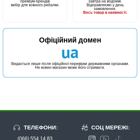
преміум-брендів
завтра на водоймі.
вибір для кожного рибалки.
Відправляємо у день
замовлення.
Весь товар в наявності.
В наявності
Офіційний домен
#FF-22G-10
ua
Маг: 8 шт
Базар: 2 шт
24 грн
10 шт.
КУПИТИ
Видається лише після офіційної перевірки державними органами.
Не кожен магазин може його отримати.
Гачок Fanatik FEEDER GOLD FF-22G №10
ТЕЛЕФОНИ:
СОЦ МЕРЕЖІ:
(066) 554 14 83
В наявності