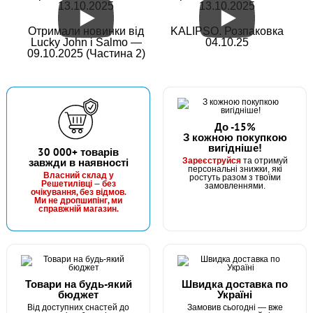
13.10.2025
13.10.2025
Отримали новинки від
KALIPSO. Розпаковка
Lucky John і Salmo —
04.10.25
09.10.2025 (Частина 2)
До -15%
З кожною покупкою
вигідніше!
В наявності
30 000+ товарів
Зареєструйся
завжди в наявності
та отримуй
#FF-22G-8
персональні знижки, які
Маг: 3 шт
Базар: 5 шт
Власний склад у
ростуть разом з твоїми
24 грн
Решетилівці — без
8 шт.
замовленнями.
очікування, без відмов.
Ми не дропшипінг, ми
КУПИТИ
справжній магазин.
Гачок Fanatik FEEDER GOLD FF-22G №8
Товари на будь-який
Швидка доставка по
бюджет
Україні
Від доступних снастей до
Замовив сьогодні — вже