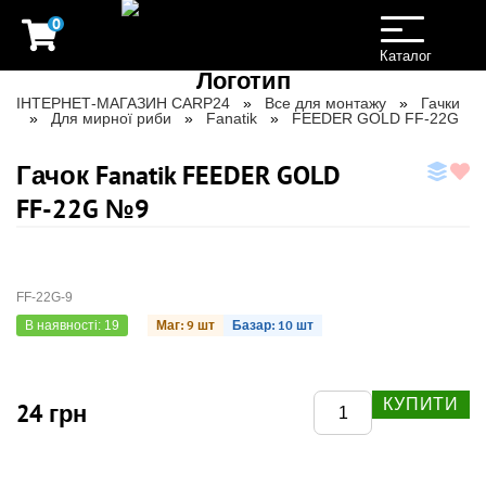
0
Toggle
navigation
Каталог
ІНТЕРНЕТ-МАГАЗИН CARP24
Все для монтажу
Гачки
Для мирної риби
Fanatik
FEEDER GOLD FF-22G
Гачок Fanatik FEEDER GOLD
FF-22G №9
FF-22G-9
Маг: 9 шт
Базар: 10 шт
В наявності: 19
КУПИТИ
24 грн