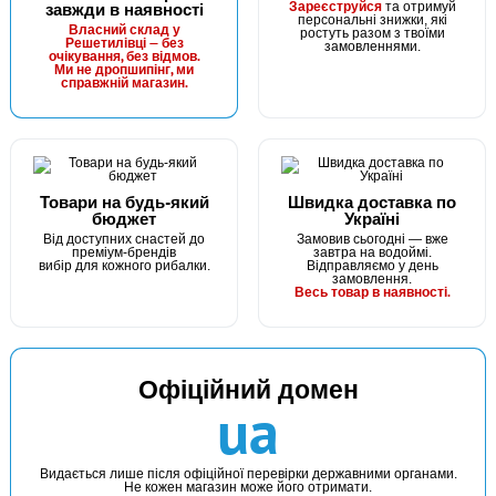
Зареєструйся
завжди в наявності
та отримуй
#FK-10071-8
персональні знижки, які
Власний склад у
ростуть разом з твоїми
24 грн
Решетилівці — без
12 шт.
замовленнями.
очікування, без відмов.
Ми не дропшипінг, ми
КУПИТИ
справжній магазин.
Гачок Fanatik ISEAMA FK-10071 №8
Товари на будь-який
Швидка доставка по
бюджет
Україні
Від доступних снастей до
Замовив сьогодні — вже
преміум-брендів
завтра на водоймі.
вибір для кожного рибалки.
Відправляємо у день
замовлення.
Весь товар в наявності.
В наявності
Офіційний домен
#FK-10071-9
ua
24 грн
2 шт.
КУПИТИ
Видається лише після офіційної перевірки державними органами.
Не кожен магазин може його отримати.