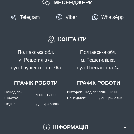
МЕСЕНДЖЕРИ
Telegram
Viber
WhatsApp
В наявності
КОНТАКТИ
#FK-10071-11
24 грн
4 шт.
Полтавська обл.
Полтавська обл.
КУПИТИ
м. Решетилівка,
м. Решетилівка,
вул. Грушевського 76а
вул. Полтавська 4а
Гачок Fanatik ISEAMA FK-10071 №11
ГРАФІК РОБОТИ
ГРАФІК РОБОТИ
Понеділок -
Вівторок - Неділя:
9:00 - 13:00
9:00 - 17:00
Субота:
Понеділок:
День рибалки
Неділя:
День рибалки
ІНФОРМАЦІЯ