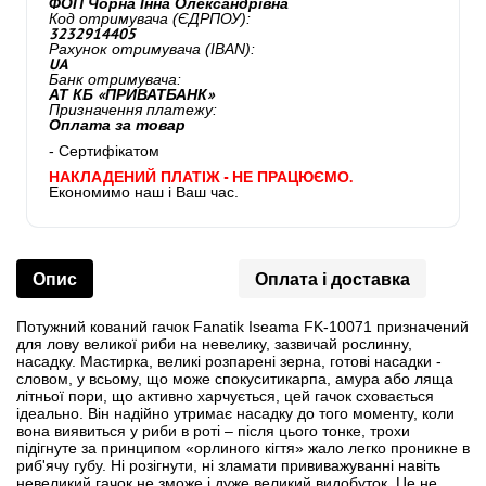
ФОП Чорна Інна Олександрівна
Код отримувача (ЄДРПОУ):
3232914405
Рахунок отримувача (IBAN):
UA
Банк отримувача:
АТ КБ «ПРИВАТБАНК»
Призначення платежу:
Оплата за товар
- Сертифікатом
НАКЛАДЕНИЙ ПЛАТІЖ - НЕ ПРАЦЮЄМО.
Економимо наш і Ваш час.
Опис
Оплата і доставка
Потужний кований гачок Fanatik Iseama FK-10071 призначений
для лову великої риби на невелику, зазвичай рослинну,
насадку. Мастирка, великі розпарені зерна, готові насадки -
словом, у всьому, що може спокуситикарпа, амура або ляща
літньої пори, що активно харчується, цей гачок сховається
ідеально. Він надійно утримає насадку до того моменту, коли
вона виявиться у риби в роті – після цього тонке, трохи
підігнуте за принципом «орлиного кігтя» жало легко проникне в
риб'ячу губу. Ні розігнути, ні зламати прививажуванні навіть
невеликий гачок не зможе і дуже великий видобуток. Це не