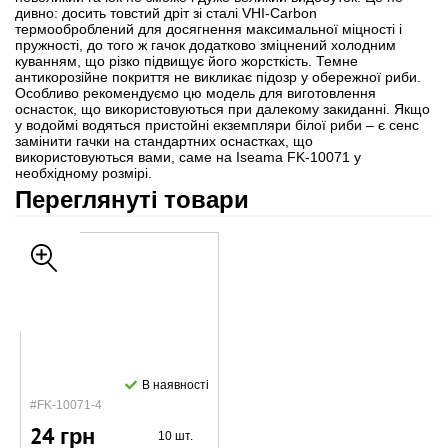
дивно: досить товстий дріт зі сталі VHI-Carbon
термооброблений для досягнення максимальної міцності і
пружності, до того ж гачок додатково зміцнений холодним
куванням, що різко підвищує його жорсткість. Темне
антикорозійне покриття не викликає підозр у обережної риби.
Особливо рекомендуємо цю модель для виготовлення
оснасток, що використовуються при далекому закиданні. Якщо
у водоймі водяться пристойні екземпляри білої риби – є сенс
замінити гачки на стандартних оснастках, що
використовуються вами, саме на Iseama FK-10071 у
необхідному розмірі.
Переглянуті товари
В наявності
#FK-10071-4
24 грн
10 шт.