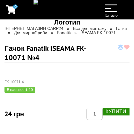
0
Toggle
navigation
Каталог
ІНТЕРНЕТ-МАГАЗИН CARP24
Все для монтажу
Гачки
Для мирної риби
Fanatik
ISEAMA FK-10071
Гачок Fanatik ISEAMA FK-
10071 №4
FK-10071-4
В наявності: 10
КУПИТИ
24 грн