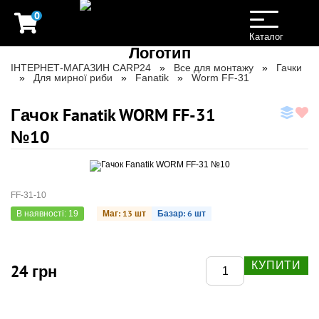
0
Toggle
navigation
Каталог
ІНТЕРНЕТ-МАГАЗИН CARP24
Все для монтажу
Гачки
Для мирної риби
Fanatik
Worm FF-31
Гачок Fanatik WORM FF-31
№10
FF-31-10
Маг: 13 шт
Базар: 6 шт
В наявності: 19
КУПИТИ
24 грн