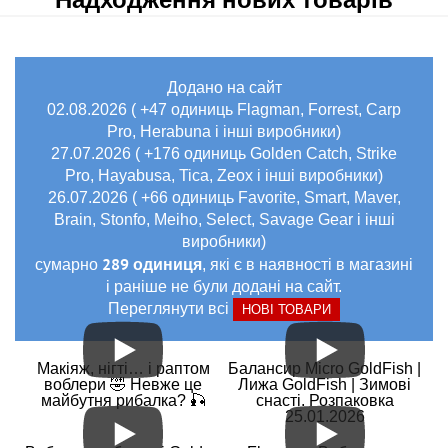
Додано на сайт
02.08.2026 ( +47 одиниць Flagman, Forrest, Carp
Pro, Herabuna і інші виробники)
27.07.2026 ( +176 одиниць Golden Catch, Strike
Pro, Hayabusa, Tica, Zeox і інші виробники)
26.07.2026 ( +66 одиниць Favorite, Smart, Maver,
Brain, Stonfo, Meiho, Select, Savage Gear і інші
виробники)
289 одиниця
сумарно
, які є в наявності в магазині
і раніше не були додані на сайт.
Переглянути всі
НОВІ ТОВАРИ
Макіяж, нігті… і раптом
Балансир Micro GoldFish |
воблери 🤣 Невже це
Лижа GoldFish | Зимові
майбутня рибалка? 🎣
снасті. Розпаковка
25.01.2026