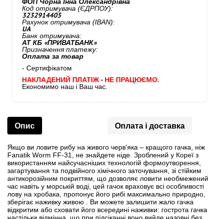
ФОП Чорна Інна Олександрівна
Код отримувача (ЄДРПОУ):
3232914405
Рахунок отримувача (IBAN):
UA
Банк отримувача:
АТ КБ «ПРИВАТБАНК»
Призначення платежу:
Оплата за товар
- Сертифікатом
НАКЛАДЕНИЙ ПЛАТІЖ - НЕ ПРАЦЮЄМО.
Економимо наш і Ваш час.
Опис
Оплата і доставка
Якщо ви ловите рибу на живого черв'яка – кращого гачка, ніж
Fanatik Worm FF-31, не знайдете ніде. Зроблений у Кореї з
використанням найсучасніших технологій формоутворення,
загартування та подвійного хімічного заточування, зі стійким
антикорозійним покриттям, що дозволяє ловити необмежений
час навіть у морській воді, цей гачок враховує всі особливості
лову на хробака, пропонує його рибі максимально природно,
зберігає наживку живою . Ви можете залишити жало гачка
відкритим або сховати його всередині наживки: гострота гачка
настільки відмінна, що при підсіканні воно вийде назовні без