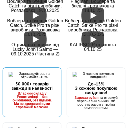
Воблера та блешні Golden
Flagman. Воблера та
Catch та різні виробники.
блешні - розпаковка
Розпаковка 19.10.2025
18.10.25
Воблера та блешні Golden
Воблера та блешні Golden
Catch, Strike Pro та різні
Catch, Strike Pro та різні
виробники. Розпаковка
виробники. Розпаковка
13.10.2025
13.10.2025
Отримали новинки від
KALIPSO. Розпаковка
Lucky John і Salmo —
04.10.25
09.10.2025 (Частина 2)
30 000+ товарів
До -15%
завжди в наявності
З кожною покупкою
вигідніше!
Власний склад у
Решетилівці — без
Зареєструйся
та отримуй
очікування, без відмов.
персональні знижки, які
Ми не дропшипінг, ми
ростуть разом з твоїми
справжній магазин.
замовленнями.