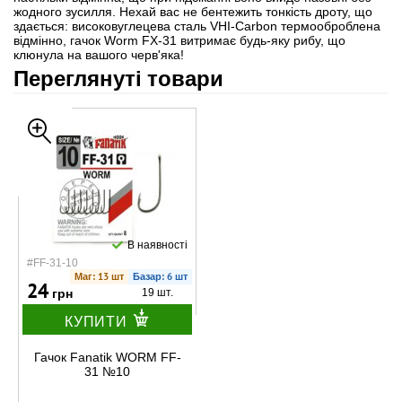
жодного зусилля. Нехай вас не бентежить тонкість дроту, що
здається: високовуглецева сталь VHI-Carbon термооброблена
відмінно, гачок Worm FX-31 витримає будь-яку рибу, що
клюнула на вашого черв'яка!
Переглянуті товари
В наявності
#FF-31-10
Маг: 13 шт
Базар: 6 шт
24
грн
19 шт.
КУПИТИ
Гачок Fanatik WORM FF-
31 №10