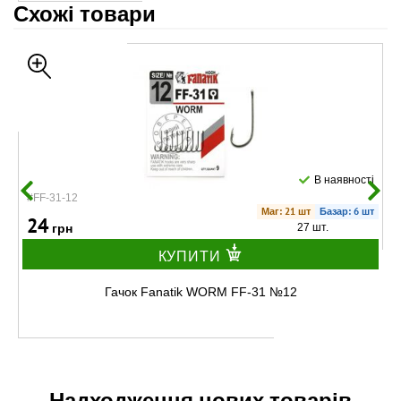
Схожі товари
В наявності
#FF-31-12
Маг: 21 шт
Базар: 6 шт
24
грн
27 шт.
КУПИТИ
Гачок Fanatik WORM FF-31 №12
Надходження нових товарів