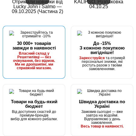
Отримали новинки від
KALIPSO. Розпаковка
Lucky John і Salmo —
04.10.25
09.10.2025 (Частина 2)
30 000+ товарів
До -15%
завжди в наявності
З кожною покупкою
вигідніше!
Власний склад у
Решетилівці — без
Зареєструйся
та отримуй
очікування, без відмов.
персональні знижки, які
Ми не дропшипінг, ми
ростуть разом з твоїми
справжній магазин.
замовленнями.
Товари на будь-який
Швидка доставка по
бюджет
Україні
Від доступних снастей до
Замовив сьогодні — вже
преміум-брендів
завтра на водоймі.
вибір для кожного рибалки.
Відправляємо у день
замовлення.
Весь товар в наявності.