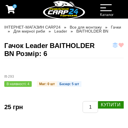
0
Toggle
navigation
Каталог
ІНТЕРНЕТ-МАГАЗИН CARP24
Все для монтажу
Гачки
Для мирної риби
Leader
BAITHOLDER BN
Гачок Leader BAITHOLDER
BN Розмір: 6
lft-293
В наявності: 4
Маг: 0 шт
Базар: 5 шт
КУПИТИ
25 грн