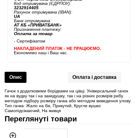
Код отримувача (ЄДРПОУ):
3232914405
Рахунок отримувача (IBAN):
UA
Банк отримувача:
АТ КБ «ПРИВАТБАНК»
Призначення платежу:
Оплата за товар
- Сертифікатом
НАКЛАДЕНИЙ ПЛАТІЖ - НЕ ПРАЦЮЄМО.
Економимо наш і Ваш час.
Опис
Оплата і доставка
Гачок з додатковими борідками на цівці. Універсальний гачок
як на вудку так і на закидушку, так і на різних розмірів рибу
методом підбору розміру гачка або методом виведення улову.
Тип гачка: Жало на бік, Прикутий, Кругле вушко
Самопідсікаючий, На живця
Переглянуті товари