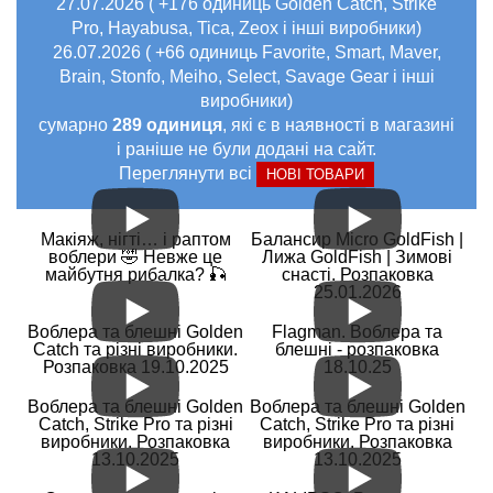
27.07.2026 ( +176 одиниць Golden Catch, Strike
Pro, Hayabusa, Tica, Zeox і інші виробники)
26.07.2026 ( +66 одиниць Favorite, Smart, Maver,
Brain, Stonfo, Meiho, Select, Savage Gear і інші
виробники)
сумарно
289 одиниця
, які є в наявності в магазині
і раніше не були додані на сайт.
Переглянути всі
НОВІ ТОВАРИ
Макіяж, нігті… і раптом
Балансир Micro GoldFish |
воблери 🤣 Невже це
Лижа GoldFish | Зимові
майбутня рибалка? 🎣
снасті. Розпаковка
25.01.2026
Воблера та блешні Golden
Flagman. Воблера та
Catch та різні виробники.
блешні - розпаковка
Розпаковка 19.10.2025
18.10.25
Воблера та блешні Golden
Воблера та блешні Golden
Catch, Strike Pro та різні
Catch, Strike Pro та різні
виробники. Розпаковка
виробники. Розпаковка
13.10.2025
13.10.2025