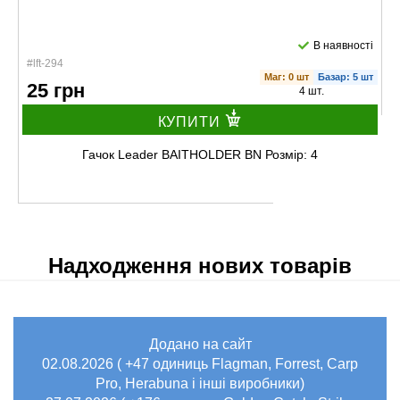
В наявності
#lft-294
Маг: 0 шт
Базар: 5 шт
25 грн
4 шт.
КУПИТИ
Гачок Leader BAITHOLDER BN Розмір: 4
Надходження нових товарів
Додано на сайт
02.08.2026 ( +47 одиниць Flagman, Forrest, Carp
Pro, Herabuna і інші виробники)