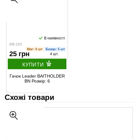
В наявності
#lft-293
Маг: 0 шт
Базар: 5 шт
25 грн
4 шт.
КУПИТИ
Гачок Leader BAITHOLDER
BN Розмір: 6
Схожі товари