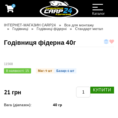
0
Toggle
navigation
Каталог
ІНТЕРНЕТ-МАГАЗИН CARP24
Все для монтажу
Годівниці
Годівниці фідерні
Стандарт метал
Годівниця фідерна 40г
11568
Маг: 9 шт
Базар: 6 шт
В наявності: 15
КУПИТИ
21 грн
40 гр
Вага (діапазон):