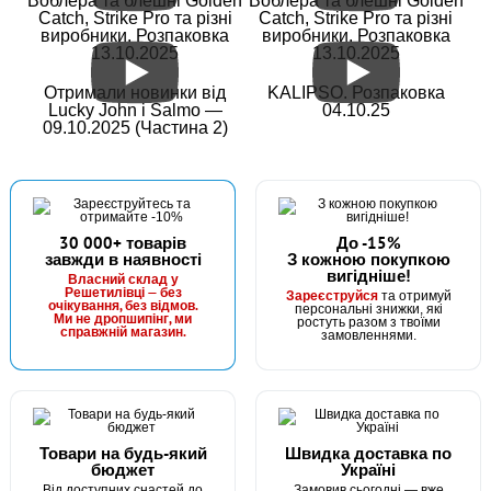
Воблера та блешні Golden
Воблера та блешні Golden
Catch, Strike Pro та різні
Catch, Strike Pro та різні
виробники. Розпаковка
виробники. Розпаковка
Годівниця фідерна 100г
13.10.2025
13.10.2025
Отримали новинки від
KALIPSO. Розпаковка
Lucky John і Salmo —
04.10.25
09.10.2025 (Частина 2)
30 000+ товарів
До -15%
завжди в наявності
З кожною покупкою
вигідніше!
В наявності
Власний склад у
Решетилівці — без
Зареєструйся
та отримуй
#11574
очікування, без відмов.
персональні знижки, які
Ми не дропшипінг, ми
ростуть разом з твоїми
32 грн
справжній магазин.
47 шт.
замовленнями.
КУПИТИ
Годівниця фідерна 120г
Товари на будь-який
Швидка доставка по
бюджет
Україні
Від доступних снастей до
Замовив сьогодні — вже