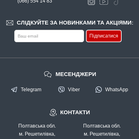
(066) 554 14 83
В наявності
#11575
СЛІДКУЙТЕ ЗА НОВИНКАМИ ТА АКЦІЯМИ:
Маг: 17 шт
Базар: 26 шт
17 грн
43 шт.
Підписатися
КУПИТИ
Годівниця фідерна, 20г
МЕСЕНДЖЕРИ
Telegram
Viber
WhatsApp
КОНТАКТИ
В наявності
#11567
Полтавська обл.
Полтавська обл.
Маг: 58 шт
Базар: 13 шт
Склад: 40 шт
20 грн
111 шт.
м. Решетилівка,
м. Решетилівка,