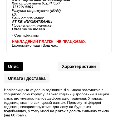
Код отримувача (ЄДРПОУ):
3232914405
Рахунок отримувача (IBAN):
UA
Банк отримувача:
АТ КБ «ПРИВАТБАНК»
Призначення платежу:
Оплата за товар
- Сертифікатом
НАКЛАДЕНИЙ ПЛАТІЖ - НЕ ПРАЦЮЄМО.
Економимо наш і Ваш час.
Опис
Характеристики
Оплата і доставка
Напівприкрита фідерна годівниця зі знімною заглушкою з
торцевого боку корпусу. Каркас годівниці зроблений із міцної
сітки, що унеможливлює деформацію годівниці. У каркас
годівниці впаяно свинцевий вантаж. Прямокутні фідерні
годівниці використовуються для лову на будь-яких
водоймищах, у тому числі на річках з досить сильною течією
(від 60 грам).