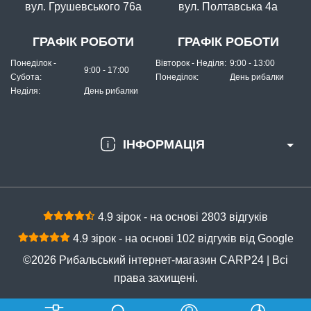
вул. Грушевського 76а
вул. Полтавська 4а
КУПИТИ
Годівниця фідерна 30г
ГРАФІК РОБОТИ
ГРАФІК РОБОТИ
Понеділок -
Вівторок - Неділя:
9:00 - 13:00
9:00 - 17:00
Субота:
Понеділок:
День рибалки
Неділя:
День рибалки
ІНФОРМАЦІЯ
В наявності
#12341
Маг: 0 шт
Базар: 25 шт
Склад: 70 шт
4.9 зірок - на основі 2803 відгуків
29 грн
45 шт.
4.9 зірок - на основі 102 відгуків від Google
КУПИТИ
©2026 Рибальський інтернет-магазин CARP24 | Всі
Годівниця фідерна 90г
права захищені.