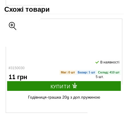
Схожі товари
В наявності
#3150030
Маг: 0 шт
Базар: 5 шт
Склад: 410 шт
11 грн
5 шт.
КУПИТИ
Годівниця-грашка 20g з доп.пружиною