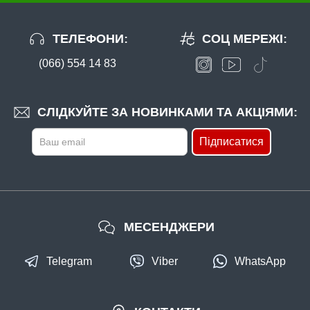
ТЕЛЕФОНИ:
СОЦ МЕРЕЖІ:
(066) 554 14 83
В наявності
#K_3150034
СЛІДКУЙТЕ ЗА НОВИНКАМИ ТА АКЦІЯМИ:
Маг: 39 шт
Базар: 8 шт
Склад: 330 шт
16 грн
377 шт.
Підписатися
КУПИТИ
Рибальська годівниця "Груша" не фарбована 60г
МЕСЕНДЖЕРИ
Telegram
Viber
WhatsApp