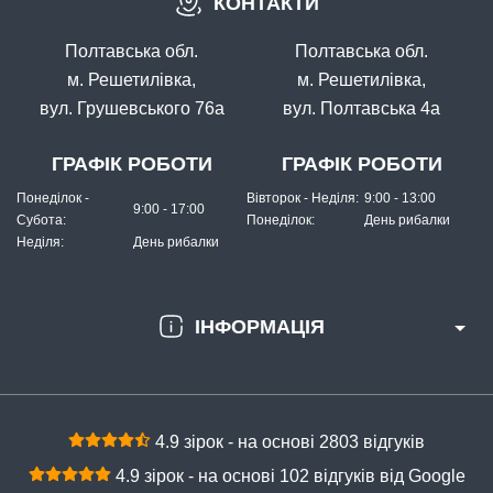
КОНТАКТИ
В наявності
#2010000003770
Полтавська обл.
Полтавська обл.
Маг: 13 шт
Базар: 10 шт
Склад: 390 шт
15 грн
413 шт.
м. Решетилівка,
м. Решетилівка,
вул. Грушевського 76а
вул. Полтавська 4а
КУПИТИ
Годівниця-грашка 50g з доп.пружиною
ГРАФІК РОБОТИ
ГРАФІК РОБОТИ
Понеділок -
Вівторок - Неділя:
9:00 - 13:00
9:00 - 17:00
Субота:
Понеділок:
День рибалки
Неділя:
День рибалки
ІНФОРМАЦІЯ
4.9 зірок - на основі 2803 відгуків
4.9 зірок - на основі 102 відгуків від Google