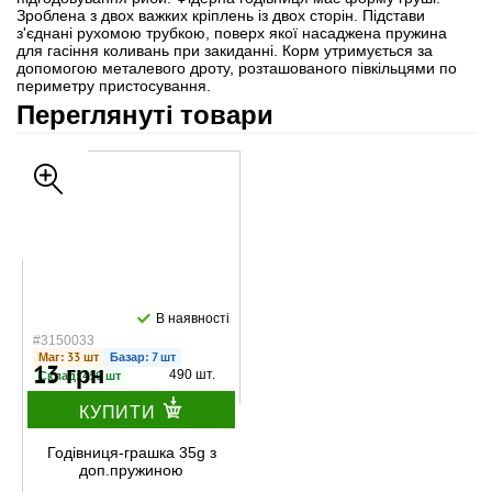
Зроблена з двох важких кріплень із двох сторін. Підстави
з'єднані рухомою трубкою, поверх якої насаджена пружина
для гасіння коливань при закиданні. Корм утримується за
допомогою металевого дроту, розташованого півкільцями по
периметру пристосування.
Переглянуті товари
В наявності
#3150033
Маг: 33 шт
Базар: 7 шт
13 грн
490 шт.
Склад: 450 шт
КУПИТИ
Годівниця-грашка 35g з
доп.пружиною