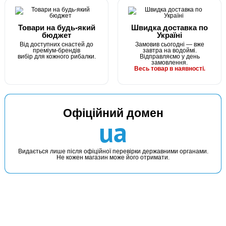
Рибальська годівниця "Груша" не фарбована 30г
Товари на будь-який
Швидка доставка по
бюджет
Україні
Від доступних снастей до
Замовив сьогодні — вже
преміум-брендів
завтра на водоймі.
вибір для кожного рибалки.
Відправляємо у день
замовлення.
Весь товар в наявності.
Офіційний домен
В наявності
ua
#3150034
Маг: 20 шт
Базар: 10 шт
Склад: 430 шт
14 грн
460 шт.
Видається лише після офіційної перевірки державними органами.
Не кожен магазин може його отримати.
КУПИТИ
Годівниця-грашка 40g з доп.пружиною