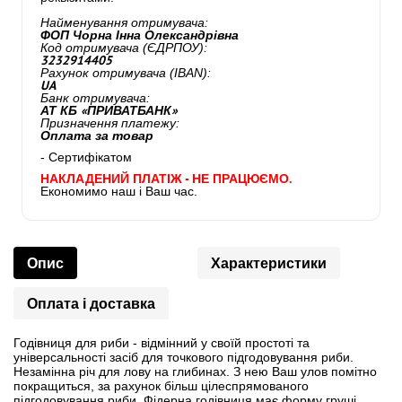
Найменування отримувача:
ФОП Чорна Інна Олександрівна
Код отримувача (ЄДРПОУ):
3232914405
Рахунок отримувача (IBAN):
UA
Банк отримувача:
АТ КБ «ПРИВАТБАНК»
Призначення платежу:
Оплата за товар
- Сертифікатом
НАКЛАДЕНИЙ ПЛАТІЖ - НЕ ПРАЦЮЄМО.
Економимо наш і Ваш час.
Опис
Характеристики
Оплата і доставка
Годівниця для риби - відмінний у своїй простоті та
універсальності засіб для точкового підгодовування риби.
Незамінна річ для лову на глибинах. З нею Ваш улов помітно
покращиться, за рахунок більш цілеспрямованого
підгодовування риби. Фідерна годівниця має форму груші.