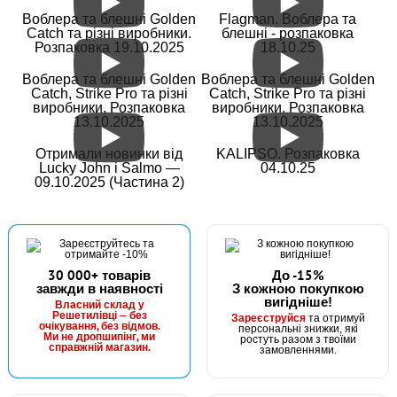
В наявності
Воблера та блешні Golden
Flagman. Воблера та
#3150031
Catch та різні виробники.
блешні - розпаковка
Маг: 0 шт
Базар: 25 шт
Склад: 480 шт
12 грн
Розпаковка 19.10.2025
18.10.25
24 шт.
КУПИТИ
Воблера та блешні Golden
Воблера та блешні Golden
Catch, Strike Pro та різні
Catch, Strike Pro та різні
виробники. Розпаковка
виробники. Розпаковка
Годівниця-грашка 25g з доп.пружиною
13.10.2025
13.10.2025
Отримали новинки від
KALIPSO. Розпаковка
Lucky John і Salmo —
04.10.25
09.10.2025 (Частина 2)
30 000+ товарів
До -15%
завжди в наявності
З кожною покупкою
вигідніше!
В наявності
Власний склад у
Решетилівці — без
Зареєструйся
та отримуй
#3150032
очікування, без відмов.
персональні знижки, які
Маг: 0 шт
Базар: 13 шт
Склад: 420 шт
Ми не дропшипінг, ми
ростуть разом з твоїми
13 грн
справжній магазин.
13 шт.
замовленнями.
КУПИТИ