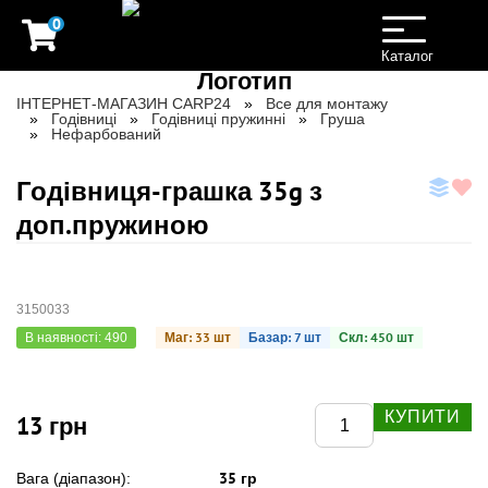
0
Toggle
navigation
Каталог
ІНТЕРНЕТ-МАГАЗИН CARP24
Все для монтажу
Годівниці
Годівниці пружинні
Груша
Нефарбований
Годівниця-грашка 35g з
доп.пружиною
3150033
Маг: 33 шт
Базар: 7 шт
Скл: 450 шт
В наявності: 490
КУПИТИ
13 грн
35 гр
Вага (діапазон):