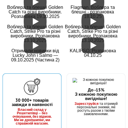
В наявності
Воблера та блешні Golden
Flagman. Воблера та
#а107-60
Catch та різні виробники.
блешні - розпаковка
Маг: 14 шт
Базар: 2 шт
Склад: 300 шт
16 грн
Розпаковка 19.10.2025
18.10.25
316 шт.
КУПИТИ
Воблера та блешні Golden
Воблера та блешні Golden
Catch, Strike Pro та різні
Catch, Strike Pro та різні
виробники. Розпаковка
виробники. Розпаковка
Годівниця Кавун не фарбована, 60г
13.10.2025
13.10.2025
Отримали новинки від
KALIPSO. Розпаковка
Lucky John і Salmo —
04.10.25
09.10.2025 (Частина 2)
До -15%
З кожною покупкою
вигідніше!
В наявності
30 000+ товарів
Зареєструйся
завжди в наявності
та отримуй
#а100
персональні знижки, які
Маг: 3 шт
Базар: 1 шт
Склад: 290 шт
Власний склад у
ростуть разом з твоїми
11 грн
Решетилівці — без
294 шт.
замовленнями.
очікування, без відмов.
Ми не дропшипінг, ми
КУПИТИ
справжній магазин.