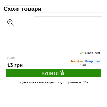
Схожі товари
В наявності
#а103
Маг: 0 шт
Базар: 1 шт
13 грн
1 шт.
КУПИТИ
Годівниця кавун некраш з доп.пружиною 35г