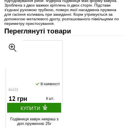
підгодовування риби. Фідерна годівниця має форму кавуна.
Зроблена з двох важких кріплень із двох сторін. Підстави
з'єднані рухомою трубкою, поверх якої насаджена пружина
для гасіння коливань при закиданні. Корм утримується за
допомогою металевого дроту, розташованого півкільцями по
периметру пристосування.
Переглянуті товари
В наявності
#а101
12 грн
8 шт.
КУПИТИ
Годівниця кавун некраш з
доп.пружиною 25г