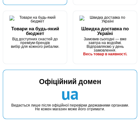
Годівниця кавун некраш з доп.пружиною 20г
Товари на будь-який
Швидка доставка по
бюджет
Україні
Від доступних снастей до
Замовив сьогодні — вже
преміум-брендів
завтра на водоймі.
вибір для кожного рибалки.
Відправляємо у день
замовлення.
Весь товар в наявності.
В наявності
Офіційний домен
#а105
ua
14 грн
1 шт.
КУПИТИ
Видається лише після офіційної перевірки державними органами.
Не кожен магазин може його отримати.
Годівниця кавун некраш з доп.пружиною 45г