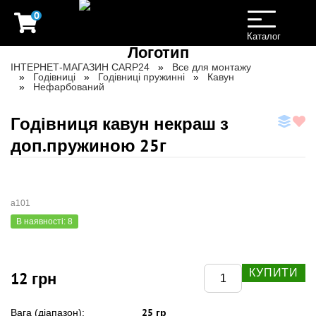
0
Toggle
navigation
Каталог
ІНТЕРНЕТ-МАГАЗИН CARP24
Все для монтажу
Годівниці
Годівниці пружинні
Кавун
Нефарбований
Годівниця кавун некраш з
доп.пружиною 25г
а101
В наявності: 8
КУПИТИ
12 грн
25 гр
Вага (діапазон):