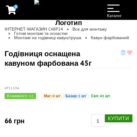
0
Toggle
navigation
Каталог
ІНТЕРНЕТ-МАГАЗИН CARP24
Все для монтажу
Готові монтажі та оснастки
Монтажі на годівниці кавун/груша
Кавун фарбований
Годівниця оснащена
кавуном фарбована 45г
KF11194
В наявності: 12
Маг: 0 шт
Базар: 1 шт
Скл: 41 шт
КУПИТИ
66 грн