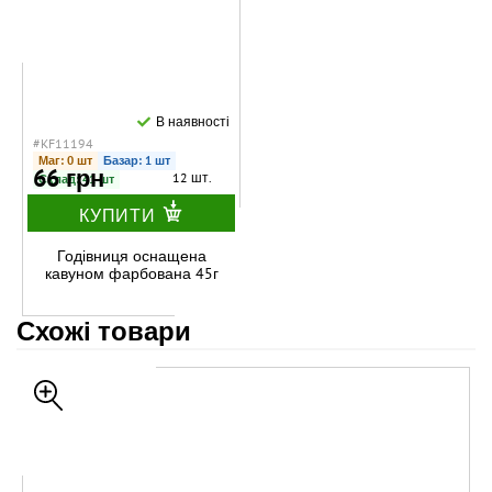
В наявності
#KF11194
Маг: 0 шт
Базар: 1 шт
66 грн
12 шт.
Склад: 41 шт
КУПИТИ
Годівниця оснащена
кавуном фарбована 45г
Схожі товари