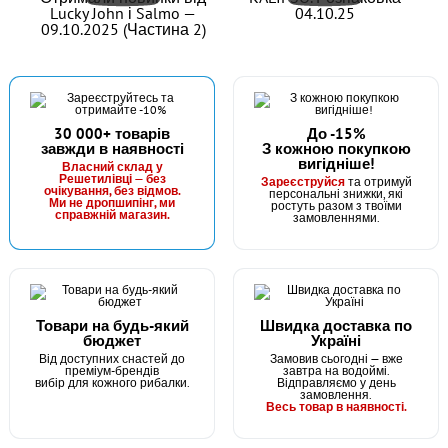
Lucky John і Salmo —
04.10.25
09.10.2025 (Частина 2)
30 000+ товарів
До -15%
завжди в наявності
З кожною покупкою
вигідніше!
В наявності
Власний склад у
Решетилівці — без
Зареєструйся
та отримуй
#KF11191
очікування, без відмов.
персональні знижки, які
Маг: 8 шт
Базар: 1 шт
Ми не дропшипінг, ми
ростуть разом з твоїми
61 грн
9 шт.
справжній магазин.
замовленнями.
КУПИТИ
Годівниця оснащена кавун фарбований 30г
Товари на будь-який
Швидка доставка по
бюджет
Україні
Від доступних снастей до
Замовив сьогодні — вже
преміум-брендів
завтра на водоймі.
вибір для кожного рибалки.
Відправляємо у день
замовлення.
Весь товар в наявності.