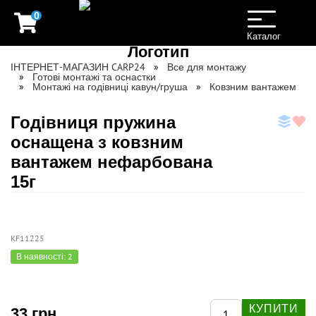
0
Toggle
navigation
Каталог
ІНТЕРНЕТ-МАГАЗИН CARP24
Все для монтажу
Готові монтажі та оснастки
Монтажі на годівниці кавун/груша
Ковзним вантажем
Годівниця пружина
оснащена з ковзним
вантажем нефарбована
15г
KF11225
В наявності: 2
КУПИТИ
33 грн