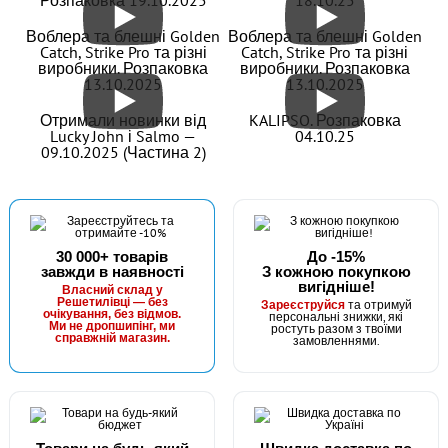
Воблера та блешні Golden
Воблера та блешні Golden
Catch, Strike Pro та різні
Catch, Strike Pro та різні
виробники. Розпаковка
виробники. Розпаковка
13.10.2025
13.10.2025
Отримали новинки від
KALIPSO. Розпаковка
Lucky John і Salmo —
04.10.25
09.10.2025 (Частина 2)
30 000+ товарів
До -15%
завжди в наявності
З кожною покупкою
вигідніше!
Власний склад у
Решетилівці — без
та отримуй
Зареєструйся
очікування, без відмов.
персональні знижки, які
Ми не дропшипінг, ми
ростуть разом з твоїми
справжній магазин.
замовленнями.