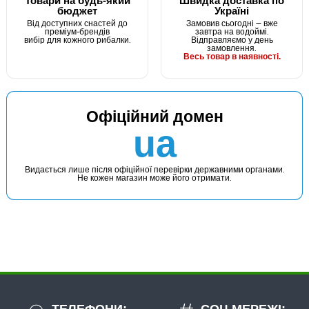
Товари на будь-який
Швидка доставка по
бюджет
Україні
Від доступних снастей до
Замовив сьогодні — вже
преміум-брендів
завтра на водоймі.
вибір для кожного рибалки.
Відправляємо у день
замовлення.
Весь товар в наявності.
Офіційний домен
ua
Видається лише після офіційної перевірки державними органами.
Не кожен магазин може його отримати.
ТЕЛЕФОНИ:
СОЦ МЕРЕЖІ: