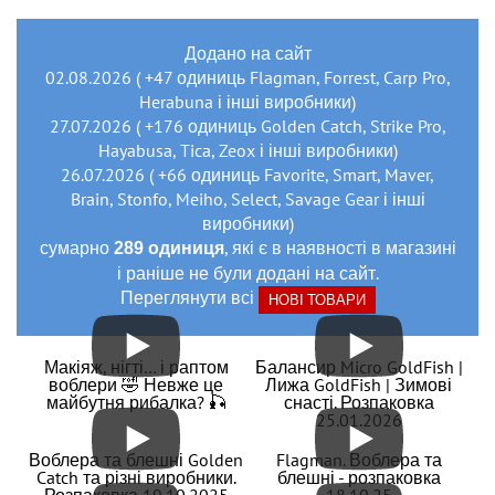
Додано на сайт
02.08.2026 ( +47 одиниць Flagman, Forrest, Carp Pro,
Herabuna і інші виробники)
27.07.2026 ( +176 одиниць Golden Catch, Strike Pro,
Hayabusa, Tica, Zeox і інші виробники)
26.07.2026 ( +66 одиниць Favorite, Smart, Maver,
Brain, Stonfo, Meiho, Select, Savage Gear і інші
виробники)
сумарно
, які є в наявності в магазині
289 одиниця
і раніше не були додані на сайт.
Переглянути всі
НОВІ ТОВАРИ
Макіяж, нігті… і раптом
Балансир Micro GoldFish |
воблери 🤣 Невже це
Лижа GoldFish | Зимові
майбутня рибалка? 🎣
снасті. Розпаковка
25.01.2026
Воблера та блешні Golden
Flagman. Воблера та
Catch та різні виробники.
блешні - розпаковка
Розпаковка 19.10.2025
18.10.25