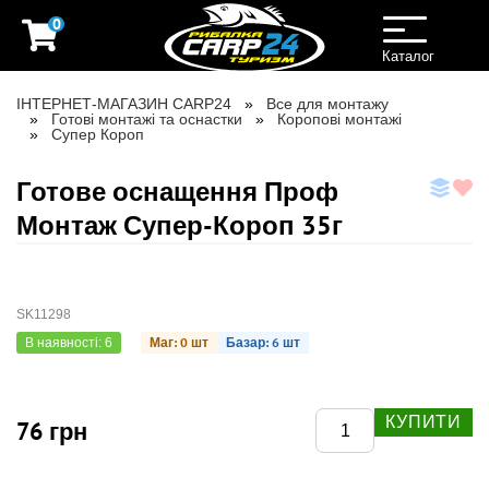
0
Toggle
navigation
Каталог
ІНТЕРНЕТ-МАГАЗИН CARP24
Все для монтажу
Готові монтажі та оснастки
Коропові монтажі
Супер Короп
Готове оснащення Проф
Монтаж Супер-Короп 35г
SK11298
Маг: 0 шт
Базар: 6 шт
В наявності: 6
КУПИТИ
76 грн