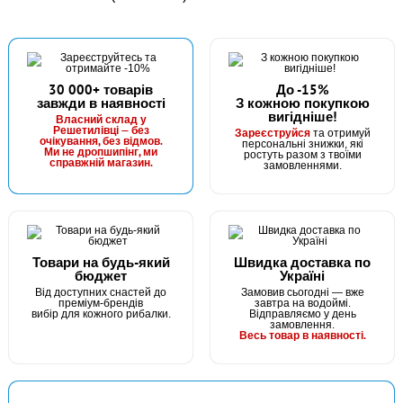
30 000+ товарів
До -15%
завжди в наявності
З кожною покупкою
вигідніше!
Власний склад у
Решетилівці — без
Зареєструйся
та отримуй
очікування, без відмов.
персональні знижки, які
Ми не дропшипінг, ми
ростуть разом з твоїми
справжній магазин.
замовленнями.
Товари на будь-який
Швидка доставка по
бюджет
Україні
Від доступних снастей до
Замовив сьогодні — вже
преміум-брендів
завтра на водоймі.
вибір для кожного рибалки.
Відправляємо у день
замовлення.
Весь товар в наявності.