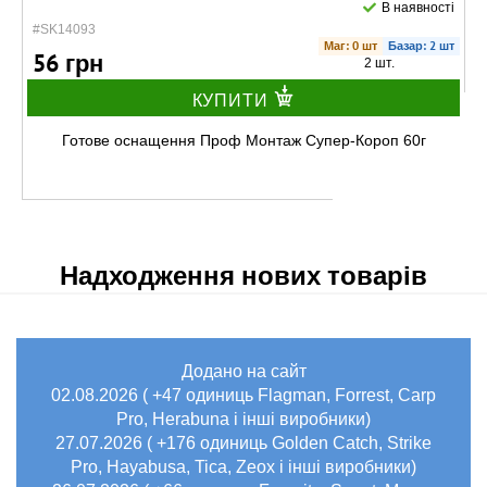
В наявності
#SK14093
Маг: 0 шт
Базар: 2 шт
56 грн
2 шт.
КУПИТИ
Готове оснащення Проф Монтаж Супер-Короп 60г
Надходження нових товарів
Додано на сайт
В наявності
02.08.2026 ( +47 одиниць Flagman, Forrest, Carp
#SK14092
Маг: 0 шт
Базар: 4 шт
Pro, Herabuna і інші виробники)
83 грн
4 шт.
27.07.2026 ( +176 одиниць Golden Catch, Strike
Pro, Hayabusa, Tica, Zeox і інші виробники)
КУПИТИ