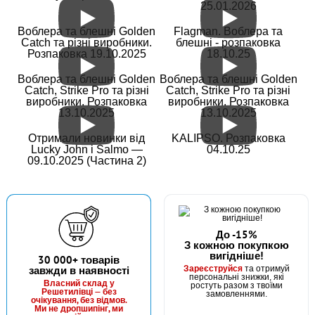
25.01.2026
В наявності
Воблера та блешні Golden
Flagman. Воблера та
#ZPF-3G-50
Catch та різні виробники.
блешні - розпаковка
3 грн
Розпаковка 19.10.2025
18.10.25
20 шт.
КУПИТИ
Воблера та блешні Golden
Воблера та блешні Golden
Catch, Strike Pro та різні
Catch, Strike Pro та різні
виробники. Розпаковка
виробники. Розпаковка
Грузило "Чебурашка" - 3 г
13.10.2025
13.10.2025
Отримали новинки від
KALIPSO. Розпаковка
Lucky John і Salmo —
04.10.25
09.10.2025 (Частина 2)
До -15%
З кожною покупкою
вигідніше!
В наявності
30 000+ товарів
Зареєструйся
завжди в наявності
та отримуй
#ZPF-4G-50
персональні знижки, які
Власний склад у
ростуть разом з твоїми
3 грн
Решетилівці — без
189 шт.
замовленнями.
очікування, без відмов.
Ми не дропшипінг, ми