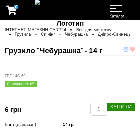
0
Toggle
navigation
Каталог
ІНТЕРНЕТ-МАГАЗИН CARP24
Все для монтажу
Грузила
Спінінг
Чебурашка
Дніпро-Свинець
Грузило "Чебурашка" - 14 г
ZPF-14G-50
В наявності: 65
КУПИТИ
6 грн
14 гр
Вага (діапазон):