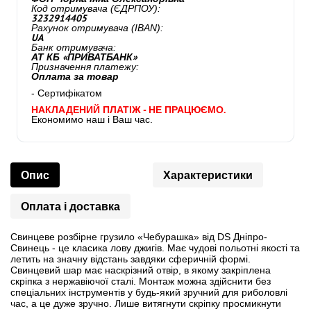
Код отримувача (ЄДРПОУ):
3232914405
Рахунок отримувача (IBAN):
UA
Банк отримувача:
АТ КБ «ПРИВАТБАНК»
Призначення платежу:
Оплата за товар
- Сертифікатом
НАКЛАДЕНИЙ ПЛАТІЖ - НЕ ПРАЦЮЄМО.
Економимо наш і Ваш час.
Опис
Характеристики
Оплата і доставка
Свинцеве розбірне грузило «Чебурашка» від DS Дніпро-
Свинець - це класика лову джигів. Має чудові польотні якості та
летить на значну відстань завдяки сферичній формі.
Свинцевий шар має наскрізний отвір, в якому закріплена
скріпка з нержавіючої сталі. Монтаж можна здійснити без
спеціальних інструментів у будь-який зручний для риболовлі
час, а це дуже зручно. Лише витягнути скріпку просмикнути