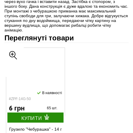
через вухо гачка і вставити назад. Застібка є стопором, з
іншого боку. Дана конструкція є дуже вдалою та економить час.
При монтажі з чебурашкою приманка має максимальний
ступінь свободи для гри, залучаючи хижака. Добре відгукується
стукання по дну водоймища, передаючи чітку картину на
вершину вудлища, що допомагає рибалці робити чітку
анімацію.
Переглянуті товари
В наявності
#ZPF-14G-50
6 грн
65 шт.
КУПИТИ
Грузило "Чебурашка" - 14 г