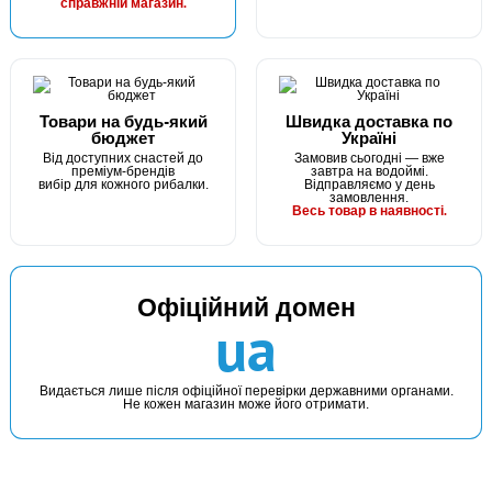
КУПИТИ
справжній магазин.
Грузило "Чебурашка" - 4 г
Товари на будь-який
Швидка доставка по
бюджет
Україні
Від доступних снастей до
Замовив сьогодні — вже
преміум-брендів
завтра на водоймі.
вибір для кожного рибалки.
Відправляємо у день
замовлення.
Весь товар в наявності.
В наявності
Офіційний домен
#ZPF-5G-50
ua
4 грн
115 шт.
КУПИТИ
Видається лише після офіційної перевірки державними органами.
Не кожен магазин може його отримати.
Грузило "Чебурашка" - 5 г