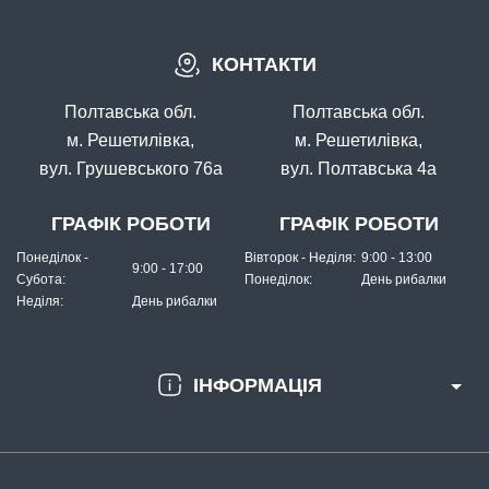
В наявності
КОНТАКТИ
#ZPF-7G-50
4 грн
27 шт.
Полтавська обл.
Полтавська обл.
КУПИТИ
м. Решетилівка,
м. Решетилівка,
вул. Грушевського 76а
вул. Полтавська 4а
Грузило "Чебурашка" - 7 г
ГРАФІК РОБОТИ
ГРАФІК РОБОТИ
Понеділок -
Вівторок - Неділя:
9:00 - 13:00
9:00 - 17:00
Субота:
Понеділок:
День рибалки
Неділя:
День рибалки
ІНФОРМАЦІЯ
В наявності
#ZPF-8G-50
5 грн
22 шт.