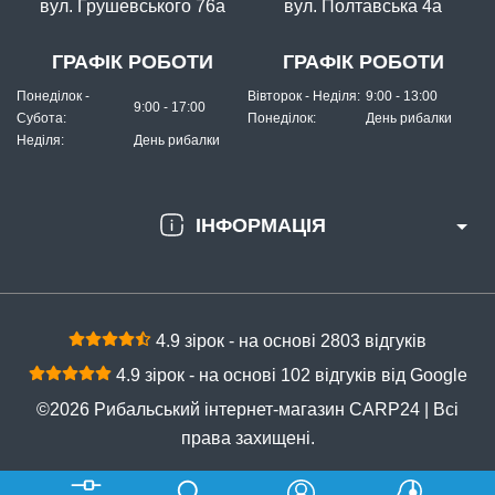
вул. Грушевського 76а
вул. Полтавська 4а
КУПИТИ
Грузило "Дроп-шот" - 25 г
ГРАФІК РОБОТИ
ГРАФІК РОБОТИ
Понеділок -
Вівторок - Неділя:
9:00 - 13:00
9:00 - 17:00
Субота:
Понеділок:
День рибалки
Неділя:
День рибалки
ІНФОРМАЦІЯ
В наявності
#ZPD-40G-20
4.9 зірок - на основі 2803 відгуків
14 грн
33 шт.
4.9 зірок - на основі 102 відгуків від Google
КУПИТИ
©2026 Рибальський інтернет-магазин CARP24 | Всі
Грузило "Дроп-шот" - 40 г
права захищені.