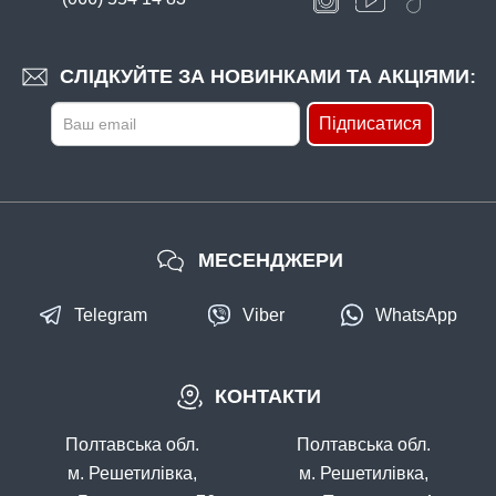
В наявності
#ZPD-20G-50
СЛІДКУЙТЕ ЗА НОВИНКАМИ ТА АКЦІЯМИ:
10 грн
22 шт.
Підписатися
КУПИТИ
Грузило "Дроп-шот" - 20 г
МЕСЕНДЖЕРИ
Telegram
Viber
WhatsApp
КОНТАКТИ
В наявності
#ZPD-25G-25
Полтавська обл.
Полтавська обл.
12 грн
24 шт.
м. Решетилівка,
м. Решетилівка,