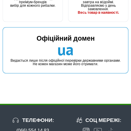
преміум-брендів
завтра на водоймі.
вибір для кожного рибалки.
Відправляємо у день
замовлення.
Весь товар в наявності.
Офіційний домен
В наявності
ua
#ZPD-15G-50
9 грн
13 шт.
Видається лише після офіційної перевірки державними органами.
Не кожен магазин може його отримати.
КУПИТИ
Грузило "Дроп-шот" - 15 г
ТЕЛЕФОНИ:
СОЦ МЕРЕЖІ:
(066) 554 14 83