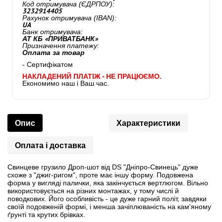
Код отримувача (ЄДРПОУ):
3232914405
Рахунок отримувача (IBAN):
UA
Банк отримувача:
АТ КБ «ПРИВАТБАНК»
Призначення платежу:
Оплата за товар
- Сертифікатом
НАКЛАДЕНИЙ ПЛАТІЖ - НЕ ПРАЦЮЄМО.
Економимо наш і Ваш час.
Опис
Характеристики
Оплата і доставка
Свинцеве грузило Дроп-шот від DS "Дніпро-Свинець" дуже
схоже з "джиг-ригом", проте має іншу форму. Подовжена
форма у вигляді палички, яка закінчується вертлюгом. Вільно
використовується на різних монтажах, у тому числі й
поводкових. Його особливість - це дуже гарний політ, завдяки
своїй подовженій формі, і менша зачіплюваність на кам'яному
ґрунті та крутих брівках.