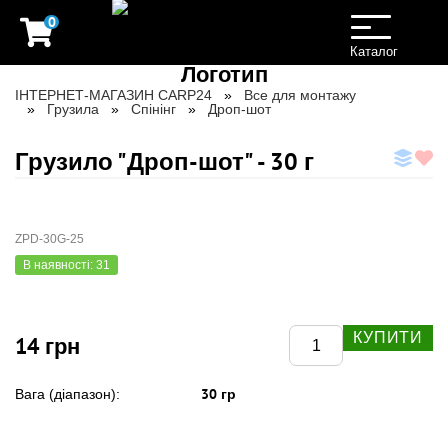
0
Toggle
navigation
Каталог
ІНТЕРНЕТ-МАГАЗИН CARP24
Все для монтажу
Грузила
Спінінг
Дроп-шот
Грузило "Дроп-шот" - 30 г
ZPD-30G-25
В наявності: 31
КУПИТИ
14 грн
30 гр
Вага (діапазон):