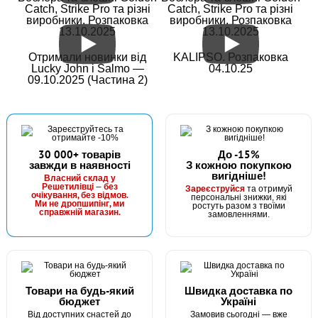
Catch, Strike Pro та різні
Catch, Strike Pro та різні
виробники. Розпаковка
виробники. Розпаковка
Грузило "Дроп-шот" - 10 г
13.10.2025
13.10.2025
Отримали новинки від
KALIPSO. Розпаковка
Lucky John і Salmo —
04.10.25
09.10.2025 (Частина 2)
30 000+ товарів
До -15%
завжди в наявності
З кожною покупкою
вигідніше!
В наявності
Власний склад у
Решетилівці — без
Зареєструйся
та отримуй
#ZPD-12G-50
очікування, без відмов.
персональні знижки, які
Ми не дропшипінг, ми
ростуть разом з твоїми
8 грн
справжній магазин.
32 шт.
замовленнями.
КУПИТИ
Грузило "Дроп-шот" - 12 г
Товари на будь-який
Швидка доставка по
бюджет
Україні
Від доступних снастей до
Замовив сьогодні — вже