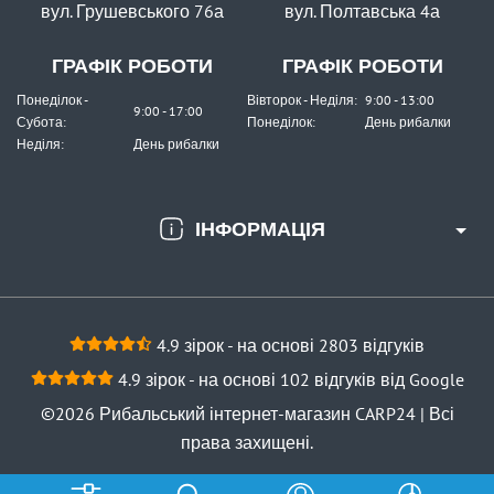
вул. Грушевського 76а
вул. Полтавська 4а
КУПИТИ
Грузило Оливка З Кембриком Fishing ROI Фарбована MB
ГРАФІК РОБОТИ
ГРАФІК РОБОТИ
14г. (3 шт)
Понеділок -
Вівторок - Неділя:
9:00 - 13:00
9:00 - 17:00
Субота:
Понеділок:
День рибалки
Неділя:
День рибалки
ІНФОРМАЦІЯ
В наявності
#50-02-16
4.9 зірок - на основі 2803 відгуків
22 грн
1 шт.
4.9 зірок - на основі 102 відгуків від Google
КУПИТИ
©2026 Рибальський інтернет-магазин CARP24 | Всі
Грузило Оливка З Кембриком Fishing ROI Фарбована MB
права захищені.
16г. (3 шт)