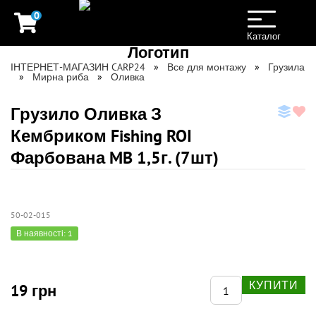
0
Toggle
navigation
Каталог
ІНТЕРНЕТ-МАГАЗИН CARP24
Все для монтажу
Грузила
Мирна риба
Оливка
Грузило Оливка З
Кембриком Fishing ROI
Фарбована MB 1,5г. (7шт)
50-02-015
В наявності: 1
КУПИТИ
19 грн