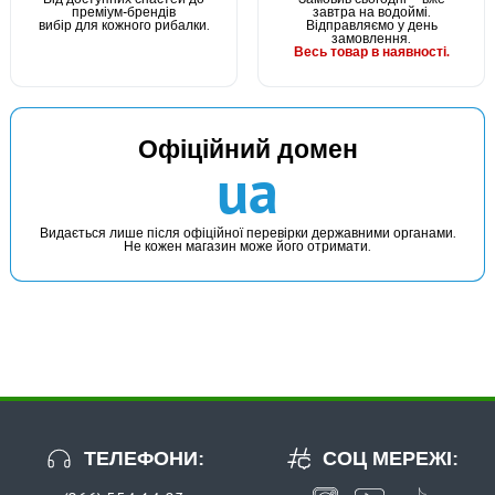
преміум-брендів
завтра на водоймі.
вибір для кожного рибалки.
Відправляємо у день
замовлення.
Весь товар в наявності.
Офіційний домен
В наявності
ua
#50-02-10
17 грн
4 шт.
Видається лише після офіційної перевірки державними органами.
Не кожен магазин може його отримати.
КУПИТИ
Грузило Оливка З Кембриком Fishing ROI Фарбована MB
10г. (3 шт)
ТЕЛЕФОНИ:
СОЦ МЕРЕЖІ: