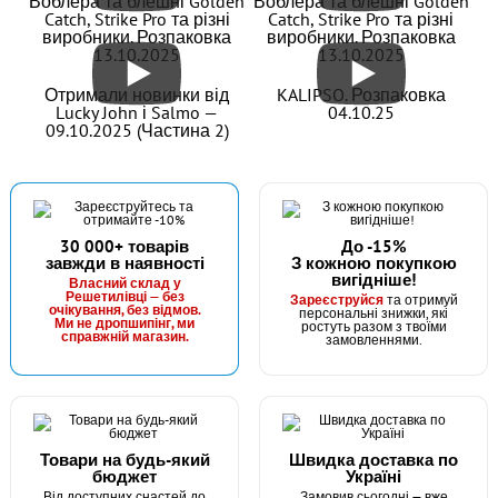
Воблера та блешні Golden
Воблера та блешні Golden
Catch, Strike Pro та різні
Catch, Strike Pro та різні
виробники. Розпаковка
виробники. Розпаковка
Грузило Оливка З Кембриком Fishing ROI Фарбована MB
13.10.2025
13.10.2025
7г. (5 штук)
Отримали новинки від
KALIPSO. Розпаковка
Lucky John і Salmo —
04.10.25
09.10.2025 (Частина 2)
30 000+ товарів
До -15%
завжди в наявності
З кожною покупкою
вигідніше!
В наявності
Власний склад у
Решетилівці — без
Зареєструйся
та отримуй
#50-02-08
очікування, без відмов.
персональні знижки, які
Ми не дропшипінг, ми
ростуть разом з твоїми
19 грн
1 шт.
справжній магазин.
замовленнями.
КУПИТИ
Грузило Оливка З Кембриком Fishing ROI Фарбована MB
8г. (5 штук)
Товари на будь-який
Швидка доставка по
бюджет
Україні
Від доступних снастей до
Замовив сьогодні — вже