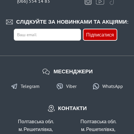
(066) 554 14 83
В наявності
#50-02-12
СЛІДКУЙТЕ ЗА НОВИНКАМИ ТА АКЦІЯМИ:
18 грн
1 шт.
Підписатися
КУПИТИ
Грузило Оливка З Кембриком Fishing ROI Фарбована MB
12г. (3 шт)
МЕСЕНДЖЕРИ
Telegram
Viber
WhatsApp
КОНТАКТИ
В наявності
#50-02-14
Полтавська обл.
Полтавська обл.
19 грн
1 шт.
м. Решетилівка,
м. Решетилівка,