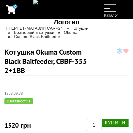
0
Toggle
navigation
Каталог
ІНТЕРНЕТ-МАГАЗИН CARP24
Котушки
Безінерційні котушки
Okuma
Custom Black Baitfeeder
Котушка Okuma Custom
Black Baitfeeder, CBBF-355
2+1BB
1353.09.78
В наявності: 1
КУПИТИ
1520 грн