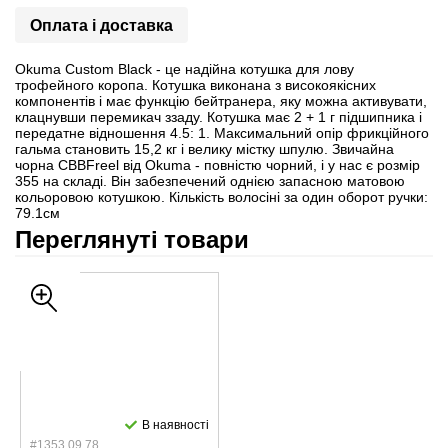
Оплата і доставка
Okuma Custom Black - це надійна котушка для лову
трофейного коропа. Котушка виконана з високоякісних
компонентів і має функцію бейтранера, яку можна активувати,
клацнувши перемикач ззаду. Котушка має 2 + 1 г підшипника і
передатне відношення 4.5: 1. Максимальний опір фрикційного
гальма становить 15,2 кг і велику містку шпулю. Звичайна
чорна CBBFreel від Okuma - повністю чорний, і у нас є розмір
355 на складі. Він забезпечений однією запасною матовою
кольоровою котушкою. Кількість волосіні за один оборот ручки:
79.1см
Переглянуті товари
В наявності
#1353.09.78