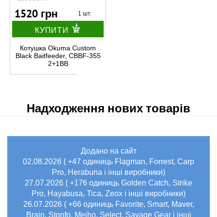
1520 грн
1 шт.
КУПИТИ
Котушка Okuma Custom
Black Baitfeeder, CBBF-355
2+1BB
Надходження нових товарів
Додано на сайт
02.08.2026 ( +47 одиниць Flagman, Forrest, Carp
Pro, Herabuna і інші виробники)
27.07.2026 ( +176 одиниць Golden Catch, Strike
Pro, Hayabusa, Tica, Zeox і інші виробники)
26.07.2026 ( +66 одиниць Favorite, Smart, Maver,
Brain, Stonfo, Meiho, Select, Savage Gear і інші