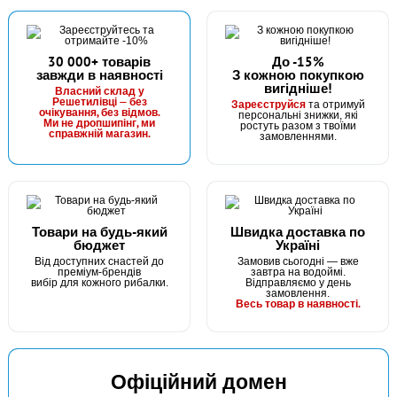
30 000+ товарів
До -15%
завжди в наявності
З кожною покупкою
вигідніше!
Власний склад у
Решетилівці — без
Зареєструйся
та отримуй
очікування, без відмов.
персональні знижки, які
Ми не дропшипінг, ми
ростуть разом з твоїми
справжній магазин.
замовленнями.
Товари на будь-який
Швидка доставка по
бюджет
Україні
Від доступних снастей до
Замовив сьогодні — вже
преміум-брендів
завтра на водоймі.
вибір для кожного рибалки.
Відправляємо у день
замовлення.
Весь товар в наявності.
Офіційний домен