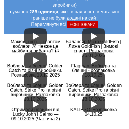
виробники)
289 одиниця
сумарно
, які є в наявності в магазині
і раніше не були додані на сайт.
Переглянути всі
НОВІ ТОВАРИ
Макіяж, нігті… і раптом
Балансир Micro GoldFish |
воблери 🤣 Невже це
Лижа GoldFish | Зимові
майбутня рибалка? 🎣
снасті. Розпаковка
25.01.2026
Воблера та блешні Golden
Flagman. Воблера та
Catch та різні виробники.
блешні - розпаковка
Розпаковка 19.10.2025
18.10.25
Воблера та блешні Golden
Воблера та блешні Golden
Catch, Strike Pro та різні
Catch, Strike Pro та різні
виробники. Розпаковка
виробники. Розпаковка
13.10.2025
13.10.2025
Отримали новинки від
KALIPSO. Розпаковка
Lucky John і Salmo —
04.10.25
09.10.2025 (Частина 2)