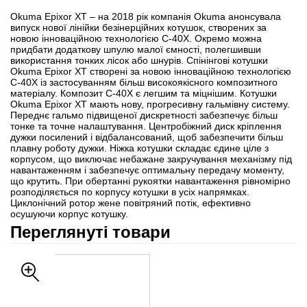
Okuma Epixor XT – на 2018 рік компанія Okuma анонсувала
випуск нової лінійки безінерційних котушок, створених за
новою інноваційною технологією C-40X. Окремо можна
придбати додаткову шпулю малої ємності, полегшивши
використання тонких лісок або шнурів. Спінінгові котушки
Okuma Epixor XT створені за новою інноваційною технологією
C-40X із застосуванням більш високоякісного композитного
матеріалу. Композит C-40X є легшим та міцнішим. Котушки
Okuma Epixor XT мають нову, прогресивну гальмівну систему.
Переднє гальмо підвищеної дискретності забезпечує більш
тонке та точне налаштування. Центробіжний диск кріплення
дужки посилений і відбалансований, щоб забезпечити більш
плавну роботу дужки. Ніжка котушки складає єдине ціле з
корпусом, що виключає небажане закручування механізму під
навантаженням і забезпечує оптимальну передачу моменту,
що крутить. При обертанні рукоятки навантаження рівномірно
розподіляється по корпусу котушки в усіх напрямках.
Циклонічний ротор жене повітряний потік, ефективно
осушуючи корпус котушку.
Переглянуті товари