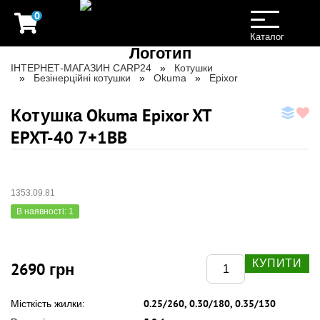
0
Toggle
navigation
Каталог
ІНТЕРНЕТ-МАГАЗИН CARP24
Котушки
Безінерційні котушки
Okuma
Epixor
Котушка Okuma Epixor XT
EPXT-40 7+1BB
1353.09.81
В наявності: 1
КУПИТИ
2690 грн
0.25/260, 0.30/180, 0.35/130
Місткість жилки: