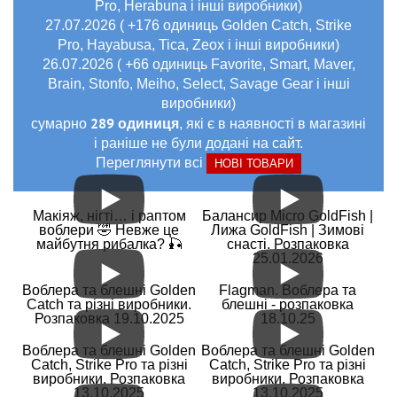
Pro, Herabuna і інші виробники)
27.07.2026 ( +176 одиниць Golden Catch, Strike
Pro, Hayabusa, Tica, Zeox і інші виробники)
26.07.2026 ( +66 одиниць Favorite, Smart, Maver,
Brain, Stonfo, Meiho, Select, Savage Gear і інші
виробники)
289 одиниця
сумарно
, які є в наявності в магазині
і раніше не були додані на сайт.
Переглянути всі
НОВІ ТОВАРИ
Макіяж, нігті… і раптом
Балансир Micro GoldFish |
воблери 🤣 Невже це
Лижа GoldFish | Зимові
майбутня рибалка? 🎣
снасті. Розпаковка
25.01.2026
Воблера та блешні Golden
Flagman. Воблера та
Catch та різні виробники.
блешні - розпаковка
Розпаковка 19.10.2025
18.10.25
Воблера та блешні Golden
Воблера та блешні Golden
Catch, Strike Pro та різні
Catch, Strike Pro та різні
виробники. Розпаковка
виробники. Розпаковка
13.10.2025
13.10.2025