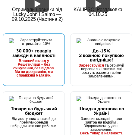
Отримали новинки від
KALIPSO. Розпаковка
Lucky John і Salmo —
04.10.25
09.10.2025 (Частина 2)
30 000+ товарів
До -15%
завжди в наявності
З кожною покупкою
вигідніше!
Власний склад у
Решетилівці — без
Зареєструйся
та отримуй
очікування, без відмов.
персональні знижки, які
Ми не дропшипінг, ми
ростуть разом з твоїми
справжній магазин.
замовленнями.
Товари на будь-який
Швидка доставка по
бюджет
Україні
Від доступних снастей до
Замовив сьогодні — вже
преміум-брендів
завтра на водоймі.
вибір для кожного рибалки.
Відправляємо у день
замовлення.
Весь товар в наявності.