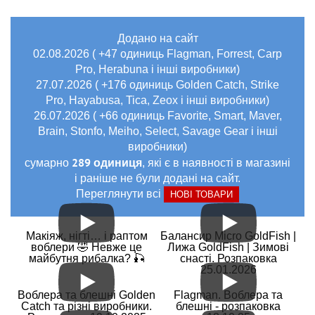
Додано на сайт
02.08.2026 ( +47 одиниць Flagman, Forrest, Carp
Pro, Herabuna і інші виробники)
27.07.2026 ( +176 одиниць Golden Catch, Strike
Pro, Hayabusa, Tica, Zeox і інші виробники)
26.07.2026 ( +66 одиниць Favorite, Smart, Maver,
Brain, Stonfo, Meiho, Select, Savage Gear і інші
виробники)
289 одиниця
сумарно
, які є в наявності в магазині
і раніше не були додані на сайт.
Переглянути всі
НОВІ ТОВАРИ
Макіяж, нігті… і раптом
Балансир Micro GoldFish |
воблери 🤣 Невже це
Лижа GoldFish | Зимові
майбутня рибалка? 🎣
снасті. Розпаковка
25.01.2026
Воблера та блешні Golden
Flagman. Воблера та
Catch та різні виробники.
блешні - розпаковка