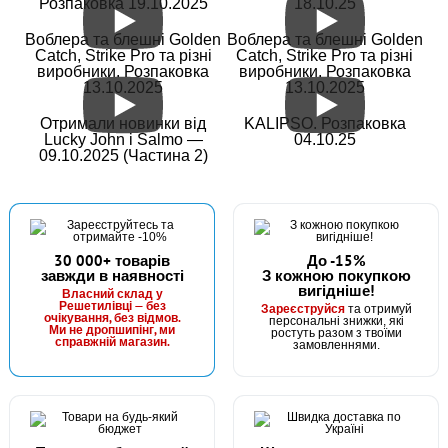
Розпаковка 19.10.2025
18.10.25
Воблера та блешні Golden
Воблера та блешні Golden
Catch, Strike Pro та різні
Catch, Strike Pro та різні
виробники. Розпаковка
виробники. Розпаковка
13.10.2025
13.10.2025
Отримали новинки від
KALIPSO. Розпаковка
Lucky John і Salmo —
04.10.25
09.10.2025 (Частина 2)
30 000+ товарів
До -15%
завжди в наявності
З кожною покупкою
вигідніше!
Власний склад у
Решетилівці — без
Зареєструйся
та отримуй
очікування, без відмов.
персональні знижки, які
Ми не дропшипінг, ми
ростуть разом з твоїми
справжній магазин.
замовленнями.