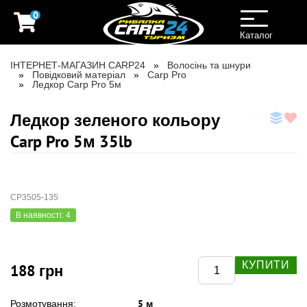
0
Toggle
navigation
Каталог
ІНТЕРНЕТ-МАГАЗИН CARP24
Волосінь та шнури
Повідковий матеріал
Carp Pro
Ледкор Carp Pro 5м
Ледкор зеленого кольору
Carp Pro 5м 35lb
CP3505-135
В наявності: 4
КУПИТИ
188 грн
5 м
Розмотування: