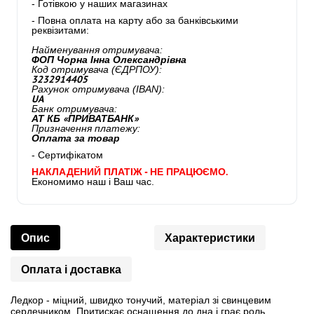
- Готівкою у наших магазинах
- Повна оплата на карту або за банківськими
реквізитами:
Найменування отримувача:
ФОП Чорна Інна Олександрівна
Код отримувача (ЄДРПОУ):
3232914405
Рахунок отримувача (IBAN):
UA
Банк отримувача:
АТ КБ «ПРИВАТБАНК»
Призначення платежу:
Оплата за товар
- Сертифікатом
НАКЛАДЕНИЙ ПЛАТІЖ - НЕ ПРАЦЮЄМО.
Економимо наш і Ваш час.
Опис
Характеристики
Оплата і доставка
Ледкор - міцний, швидко тонучий, матеріал зі свинцевим
сердечником. Притискає оснащення до дна і грає роль