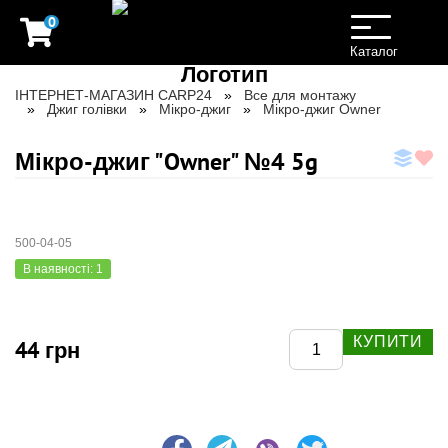
0
Toggle
navigation
Каталог
ІНТЕРНЕТ-МАГАЗИН CARP24
Все для монтажу
Джиг голівки
Мікро-джиг
Мікро-джиг Owner
Мікро-джиг "Owner" №4 5g
500-04-05
В наявності: 1
КУПИТИ
44 грн