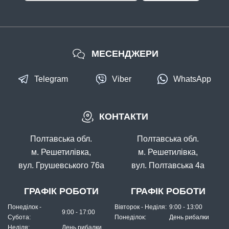
МЕСЕНДЖЕРИ
Telegram
Viber
WhatsApp
В наявності
КОНТАКТИ
#500-08-02
44 грн
5 шт.
Полтавська обл.
Полтавська обл.
КУПИТИ
м. Решетилівка,
м. Решетилівка,
вул. Грушевського 76а
вул. Полтавська 4а
Мікро-джиг "Owner" №8 2g
ГРАФІК РОБОТИ
ГРАФІК РОБОТИ
Понеділок -
Вівторок - Неділя:
9:00 - 13:00
9:00 - 17:00
Субота:
Понеділок:
День рибалки
Неділя:
День рибалки