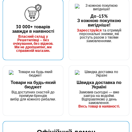
До -15%
З кожною покупкою
вигідніше!
В наявності
30 000+ товарів
Зареєструйся
завжди в наявності
та отримуй
#500-08-03
персональні знижки, які
Власний склад у
ростуть разом з твоїми
44 грн
Решетилівці — без
2 шт.
замовленнями.
очікування, без відмов.
Ми не дропшипінг, ми
КУПИТИ
справжній магазин.
Мікро-джиг "Owner" №8 3g
Товари на будь-який
Швидка доставка по
бюджет
Україні
Від доступних снастей до
Замовив сьогодні — вже
преміум-брендів
завтра на водоймі.
вибір для кожного рибалки.
Відправляємо у день
замовлення.
Весь товар в наявності.
В наявності
#500-04-04