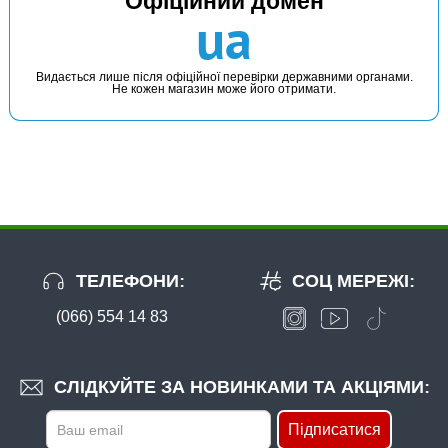
Офіційний домен
ua
44 грн
1 шт.
КУПИТИ
Видається лише після офіційної перевірки державними органами.
Не кожен магазин може його отримати.
Мікро-джиг "Owner" №4 4g
ТЕЛЕФОНИ:
СОЦ МЕРЕЖІ:
(066) 554 14 83
В наявності
#500-06-05
44 грн
10 шт.
СЛІДКУЙТЕ ЗА НОВИНКАМИ ТА АКЦІЯМИ:
КУПИТИ
Підписатися
Мікро-джиг Owner №6 5g (уп.5шт)