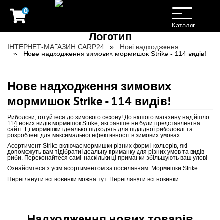
0
Toggle
navigation
Каталог
ІНТЕРНЕТ-МАГАЗИН CARP24
Нові надходження
Нове надходження зимових мормишок Strike - 114 видів!
Нове надходження зимових
мормишок Strike - 114 видів!
Риболови, готуйтеся до зимового сезону! До нашого магазину надійшло
114 нових видів мормишок Strike, які раніше не були представлені на
сайті. Ці мормишки ідеально підходять для підлідної риболовлі та
розроблені для максимальної ефективності в зимових умовах.
Асортимент Strike включає мормишки різних форм і кольорів, які
допоможуть вам підібрати ідеальну приманку для різних умов та видів
риби. Переконайтеся самі, наскільки ці приманки збільшують ваш улов!
Ознайомтеся з усім асортиментом за посиланням:
Мормишки Strike
Переглянути всі новинки можна тут:
Переглянути всі новинки
Надходження нових товарів