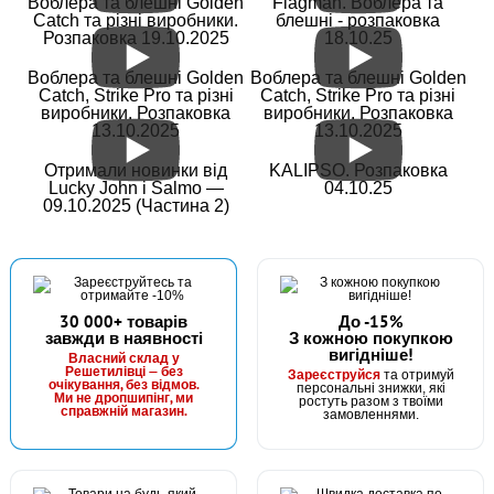
Воблера та блешні Golden
Flagman. Воблера та
Catch та різні виробники.
блешні - розпаковка
Розпаковка 19.10.2025
18.10.25
Воблера та блешні Golden
Воблера та блешні Golden
Catch, Strike Pro та різні
Catch, Strike Pro та різні
виробники. Розпаковка
виробники. Розпаковка
13.10.2025
13.10.2025
Отримали новинки від
KALIPSO. Розпаковка
Lucky John і Salmo —
04.10.25
09.10.2025 (Частина 2)
30 000+ товарів
До -15%
завжди в наявності
З кожною покупкою
вигідніше!
Власний склад у
Решетилівці — без
Зареєструйся
та отримуй
очікування, без відмов.
персональні знижки, які
Ми не дропшипінг, ми
ростуть разом з твоїми
справжній магазин.
замовленнями.