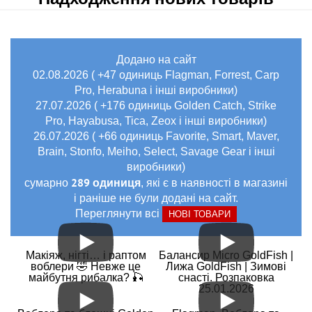
Додано на сайт
02.08.2026 ( +47 одиниць Flagman, Forrest, Carp
Pro, Herabuna і інші виробники)
27.07.2026 ( +176 одиниць Golden Catch, Strike
Pro, Hayabusa, Tica, Zeox і інші виробники)
26.07.2026 ( +66 одиниць Favorite, Smart, Maver,
Brain, Stonfo, Meiho, Select, Savage Gear і інші
виробники)
289 одиниця
сумарно
, які є в наявності в магазині
і раніше не були додані на сайт.
Переглянути всі
НОВІ ТОВАРИ
Макіяж, нігті… і раптом
Балансир Micro GoldFish |
воблери 🤣 Невже це
Лижа GoldFish | Зимові
майбутня рибалка? 🎣
снасті. Розпаковка
25.01.2026