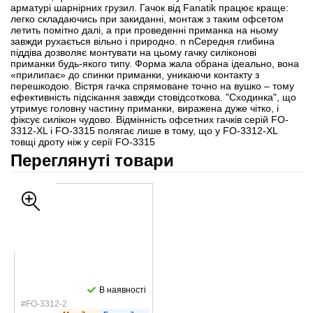
арматурі шарнірних грузил. Гачок від Fanatik працює краще:
легко складаючись при закиданні, монтаж з таким офсетом
летить помітно далі, а при проведенні приманка на ньому
завжди рухається вільно і природно. n nСередня глибина
піддіва дозволяє монтувати на цьому гачку силіконові
приманки будь-якого типу. Форма жала обрана ідеально, вона
«прилипає» до спинки приманки, уникаючи контакту з
перешкодою. Вістря гачка спрямоване точно на вушко – тому
ефективність підсікання завжди стовідсоткова. "Сходинка", що
утримує головну частину приманки, виражена дуже чітко, і
фіксує силікон чудово. Відмінність офсетних гачків серій FO-
3312-XL і FO-3315 полягає лише в тому, що у FO-3312-XL
товщі дроту ніж у серії FO-3315
Переглянуті товари
В наявності
#FO-3312-2