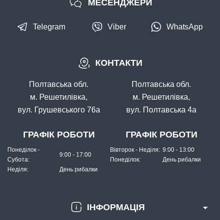
МЕСЕНДЖЕРИ
Telegram
Viber
WhatsApp
КОНТАКТИ
В наявності
#FO-3312-4
Полтавська обл.
Полтавська обл.
Маг: 8 шт
Базар: 3 шт
35 грн
11 шт.
м. Решетилівка,
м. Решетилівка,
вул. Грушевського 76а
вул. Полтавська 4а
КУПИТИ
Офсетний гачок Fanatik FO-3312-XL №4
ГРАФІК РОБОТИ
ГРАФІК РОБОТИ
Понеділок -
Вівторок - Неділя:
9:00 - 13:00
9:00 - 17:00
Субота:
Понеділок:
День рибалки
Неділя:
День рибалки
ІНФОРМАЦІЯ