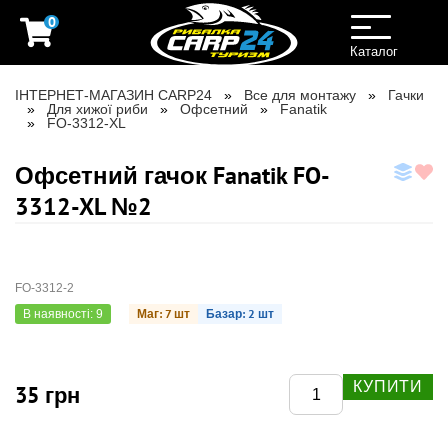
0
Toggle
navigation
Каталог
ІНТЕРНЕТ-МАГАЗИН CARP24
Все для монтажу
Гачки
Для хижої риби
Офсетний
Fanatik
FO-3312-XL
Офсетний гачок Fanatik FO-
3312-XL №2
FO-3312-2
Маг: 7 шт
Базар: 2 шт
В наявності: 9
КУПИТИ
35 грн