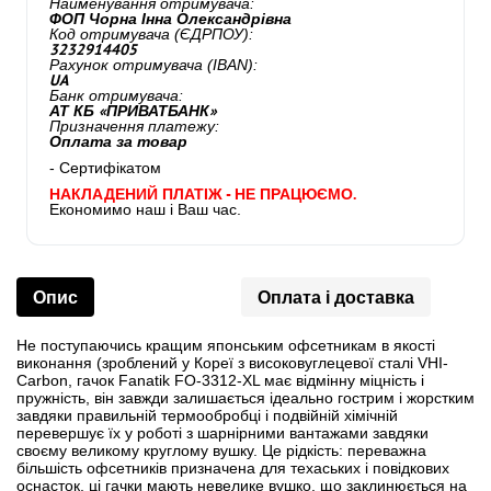
Найменування отримувача:
ФОП Чорна Інна Олександрівна
Код отримувача (ЄДРПОУ):
3232914405
Рахунок отримувача (IBAN):
UA
Банк отримувача:
АТ КБ «ПРИВАТБАНК»
Призначення платежу:
Оплата за товар
- Сертифікатом
НАКЛАДЕНИЙ ПЛАТІЖ - НЕ ПРАЦЮЄМО.
Економимо наш і Ваш час.
Опис
Оплата і доставка
Не поступаючись кращим японським офсетникам в якості
виконання (зроблений у Кореї з високовуглецевої сталі VHI-
Carbon, гачок Fanatik FO-3312-XL має відмінну міцність і
пружність, він завжди залишається ідеально гострим і жорстким
завдяки правильній термообробці і подвійній хімічній
перевершує їх у роботі з шарнірними вантажами завдяки
своєму великому круглому вушку. Це рідкість: переважна
більшість офсетників призначена для техаських і повідкових
оснасток, ці гачки мають невелике вушко, що заклинюється на