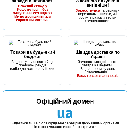
завжди в наявності
З кожною покупкою
вигідніше!
В наявності
Власний склад у
Решетилівці — без
Зареєструйся
та отримуй
#FO-3312-2_0
очікування, без відмов.
персональні знижки, які
Маг: 10 шт
Базар: 2 шт
Ми не дропшипінг, ми
ростуть разом з твоїми
35 грн
справжній магазин.
12 шт.
замовленнями.
КУПИТИ
Офсетний гачок Fanatik FO-3312-XL №2/0
Товари на будь-який
Швидка доставка по
бюджет
Україні
Від доступних снастей до
Замовив сьогодні — вже
преміум-брендів
завтра на водоймі.
вибір для кожного рибалки.
Відправляємо у день
замовлення.
Весь товар в наявності.
Офіційний домен
В наявності
ua
#FO-3312-1_0
Маг: 16 шт
Базар: 3 шт
35 грн
19 шт.
Видається лише після офіційної перевірки державними органами.
Не кожен магазин може його отримати.
КУПИТИ