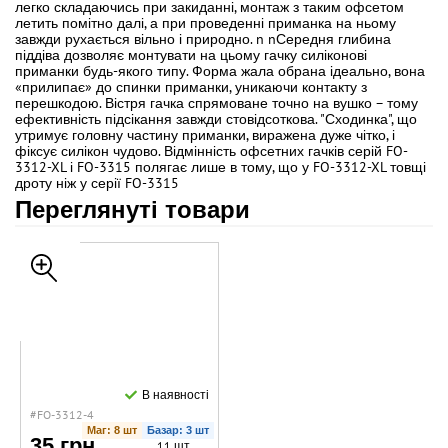
легко складаючись при закиданні, монтаж з таким офсетом
летить помітно далі, а при проведенні приманка на ньому
завжди рухається вільно і природно. n nСередня глибина
піддіва дозволяє монтувати на цьому гачку силіконові
приманки будь-якого типу. Форма жала обрана ідеально, вона
«прилипає» до спинки приманки, уникаючи контакту з
перешкодою. Вістря гачка спрямоване точно на вушко – тому
ефективність підсікання завжди стовідсоткова. "Сходинка", що
утримує головну частину приманки, виражена дуже чітко, і
фіксує силікон чудово. Відмінність офсетних гачків серій FO-
3312-XL і FO-3315 полягає лише в тому, що у FO-3312-XL товщі
дроту ніж у серії FO-3315
Переглянуті товари
В наявності
#FO-3312-4
Маг: 8 шт
Базар: 3 шт
35 грн
11 шт.