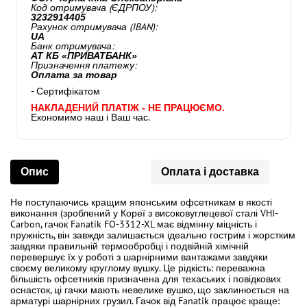
Код отримувача (ЄДРПОУ):
3232914405
Рахунок отримувача (IBAN):
UA
Банк отримувача:
АТ КБ «ПРИВАТБАНК»
Призначення платежу:
Оплата за товар
- Сертифікатом
НАКЛАДЕНИЙ ПЛАТІЖ - НЕ ПРАЦЮЄМО.
Економимо наш і Ваш час.
Опис
Оплата і доставка
Не поступаючись кращим японським офсетникам в якості
виконання (зроблений у Кореї з високовуглецевої сталі VHI-
Carbon, гачок Fanatik FO-3312-XL має відмінну міцність і
пружність, він завжди залишається ідеально гострим і жорстким
завдяки правильній термообробці і подвійній хімічній
перевершує їх у роботі з шарнірними вантажами завдяки
своєму великому круглому вушку. Це рідкість: переважна
більшість офсетників призначена для техаських і повідкових
оснасток, ці гачки мають невелике вушко, що заклинюється на
арматурі шарнірних грузил. Гачок від Fanatik працює краще: