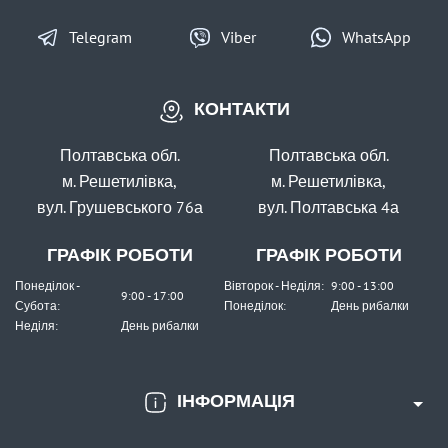
Telegram
Viber
WhatsApp
КОНТАКТИ
В наявності
#FO-3312-2
Полтавська обл.
Полтавська обл.
Маг: 8 шт
Базар: 2 шт
35 грн
10 шт.
м. Решетилівка,
м. Решетилівка,
вул. Грушевського 76а
вул. Полтавська 4а
КУПИТИ
Офсетний гачок Fanatik FO-3312-XL №2
ГРАФІК РОБОТИ
ГРАФІК РОБОТИ
Понеділок -
Вівторок - Неділя:
9:00 - 13:00
9:00 - 17:00
Субота:
Понеділок:
День рибалки
Неділя:
День рибалки
ІНФОРМАЦІЯ