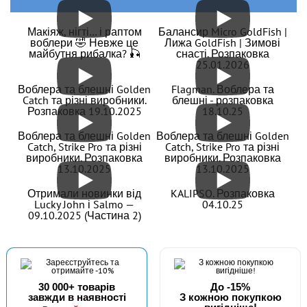
Макіяж, нігті… і раптом
Балансир Micro GoldFish |
воблери 🤣 Невже це
Лижа GoldFish | Зимові
майбутня рибалка? 🎣
снасті. Розпаковка
25.01.2026
В наявності
#FO-3312-3_0
Воблера та блешні Golden
Flagman. Воблера та
Catch та різні виробники.
блешні - розпаковка
Маг: 17 шт
Базар: 1 шт
35 грн
18 шт.
Розпаковка 19.10.2025
18.10.25
КУПИТИ
Воблера та блешні Golden
Воблера та блешні Golden
Catch, Strike Pro та різні
Catch, Strike Pro та різні
виробники. Розпаковка
виробники. Розпаковка
Офсетний гачок Fanatik FO-3312-XL №3/0
13.10.2025
13.10.2025
Отримали новинки від
KALIPSO. Розпаковка
Lucky John і Salmo —
04.10.25
09.10.2025 (Частина 2)
30 000+ товарів
До -15%
завжди в наявності
З кожною покупкою
В наявності