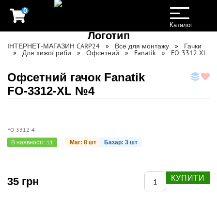
0
Toggle
navigation
Каталог
ІНТЕРНЕТ-МАГАЗИН CARP24
Все для монтажу
Гачки
Для хижої риби
Офсетний
Fanatik
FO-3312-XL
Офсетний гачок Fanatik
FO-3312-XL №4
FO-3312-4
В наявності: 11
Маг: 8 шт
Базар: 3 шт
КУПИТИ
35 грн