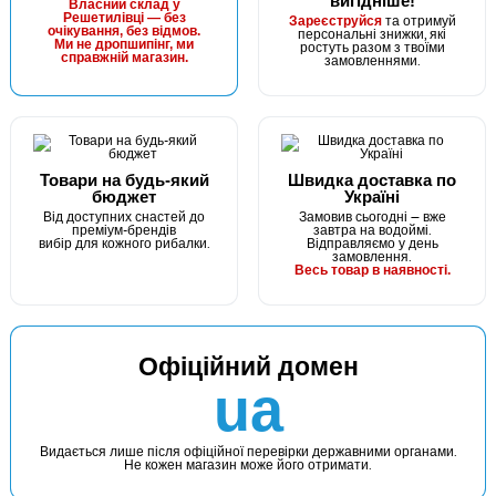
вигідніше!
Власний склад у
Решетилівці — без
та отримуй
#FO-3312-2_0
Зареєструйся
очікування, без відмов.
персональні знижки, які
Маг: 10 шт
Базар: 2 шт
Ми не дропшипінг, ми
ростуть разом з твоїми
35 грн
12 шт.
справжній магазин.
замовленнями.
КУПИТИ
Офсетний гачок Fanatik FO-3312-XL №2/0
Товари на будь-який
Швидка доставка по
бюджет
Україні
Від доступних снастей до
Замовив сьогодні — вже
преміум-брендів
завтра на водоймі.
вибір для кожного рибалки.
Відправляємо у день
замовлення.
Весь товар в наявності.
Офіційний домен
В наявності
ua
#FO-3312-1_0
Маг: 16 шт
Базар: 3 шт
35 грн
19 шт.
Видається лише після офіційної перевірки державними органами.
Не кожен магазин може його отримати.
КУПИТИ