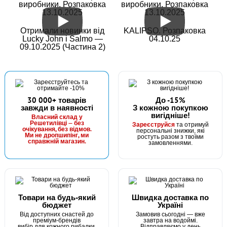
виробники. Розпаковка
виробники. Розпаковка
Голка GC Boilie Needle NEW 2021
13.10.2025
13.10.2025
Отримали новинки від
KALIPSO. Розпаковка
Lucky John і Salmo —
04.10.25
09.10.2025 (Частина 2)
30 000+ товарів
До -15%
завжди в наявності
З кожною покупкою
вигідніше!
В наявності
Власний склад у
Решетилівці — без
Зареєструйся
та отримуй
#1665306
очікування, без відмов.
персональні знижки, які
Ми не дропшипінг, ми
ростуть разом з твоїми
110 грн
справжній магазин.
4 шт.
замовленнями.
КУПИТИ
Голка GC Stringer Needle NEW 2021
Товари на будь-який
Швидка доставка по
бюджет
Україні
Від доступних снастей до
Замовив сьогодні — вже
преміум-брендів
завтра на водоймі.
вибір для кожного рибалки.
Відправляємо у день