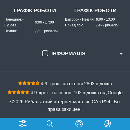
Голка для ПВА-стіків Carp Pro Stick Needle
ГРАФІК РОБОТИ
ГРАФІК РОБОТИ
Понеділок -
Вівторок - Неділя:
9:00 - 13:00
9:00 - 17:00
Субота:
Понеділок:
День рибалки
Неділя:
День рибалки
ІНФОРМАЦІЯ
В наявності
#1665308
4.9 зірок - на основі 2803 відгуків
58 грн
10 шт.
4.9 зірок - на основі 102 відгуків від Google
КУПИТИ
©2026 Рибальський інтернет-магазин CARP24 | Всі
Голка Golden Catch G.Carp Splicing Needle 55мм
права захищені.