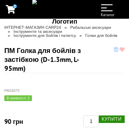
0
Toggle
navigation
Каталог
ІНТЕРНЕТ-МАГАЗИН CARP24
Рибальські аксесуари
Інструменти та аксесуари
Інструменти для бойлів і пелетсу
Голки для бойлів
ПМ Голка для бойлів з
застібкою (D-1.3mm, L-
95mm)
PM18075
В наявності: 2
КУПИТИ
90 грн