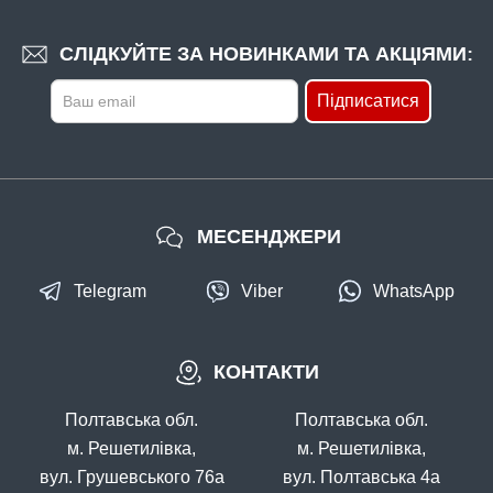
В наявності
#CP3987
СЛІДКУЙТЕ ЗА НОВИНКАМИ ТА АКЦІЯМИ:
68 грн
5 шт.
Підписатися
КУПИТИ
Голка для лідкору Carp Pro Splicing Needle New
МЕСЕНДЖЕРИ
Telegram
Viber
WhatsApp
КОНТАКТИ
В наявності
#CP3801
Полтавська обл.
Полтавська обл.
98 грн
6 шт.
м. Решетилівка,
м. Решетилівка,
вул. Грушевського 76а
вул. Полтавська 4а
КУПИТИ