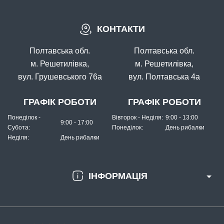
КОНТАКТИ
В наявності
#36-33-15
Полтавська обл.
Полтавська обл.
Маг: 0 шт
Базар: 3 шт
30 грн
3 шт.
м. Решетилівка,
м. Решетилівка,
вул. Грушевського 76а
вул. Полтавська 4а
КУПИТИ
Повідець струна Fishing ROI Wire Leader 0,33мм 17кг 15см
ГРАФІК РОБОТИ
ГРАФІК РОБОТИ
Понеділок -
Вівторок - Неділя:
9:00 - 13:00
9:00 - 17:00
Субота:
Понеділок:
День рибалки
Неділя:
День рибалки
ІНФОРМАЦІЯ
В наявності
#36-33-17