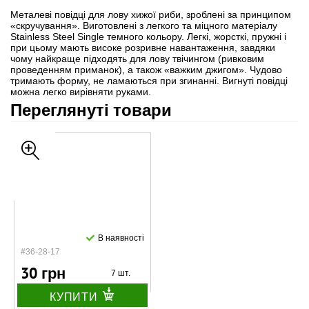
Металеві повідці для лову хижої риби, зроблені за принципом
«скручування». Виготовлені з легкого та міцного матеріалу
Stainless Steel Single темного кольору. Легкі, жорсткі, пружні і
при цьому мають високе розривне навантаження, завдяки
чому найкраще підходять для лову твічингом (ривковим
проведенням приманок), а також «важким джигом». Чудово
тримають форму, не ламаються при згинанні. Вигнуті повідці
можна легко вирівняти руками.
Переглянуті товари
В наявності
#36-28-17
30 грн
7 шт.
КУПИТИ