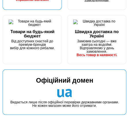
30 грн
9 шт.
замовленнями.
КУПИТИ
Повідець струна Fishing ROI Wire Leader 0,3мм 15кг 17см
Товари на будь-який
Швидка доставка по
бюджет
Україні
Від доступних снастей до
Замовив сьогодні — вже
преміум-брендів
завтра на водоймі.
вибір для кожного рибалки.
Відправляємо у день
замовлення.
Весь товар в наявності.
Офіційний домен
В наявності
ua
#36-28-15
Маг: 7 шт
Базар: 3 шт
30 грн
10 шт.
Видається лише після офіційної перевірки державними органами.
Не кожен магазин може його отримати.
КУПИТИ
Повідець струна Fishing ROI Wire Leader 0,28мм 12кг 15см