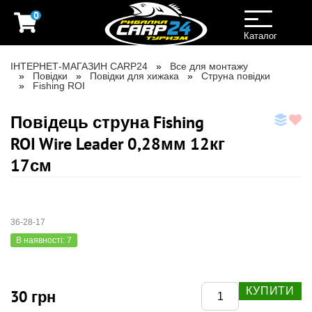
0
Toggle
navigation
Каталог
ІНТЕРНЕТ-МАГАЗИН CARP24
Все для монтажу
Повідки
Повідки для хижака
Струна повідки
Fishing ROI
Повідець струна Fishing
ROI Wire Leader 0,28мм 12кг
17см
36-28-17
В наявності: 7
КУПИТИ
30 грн