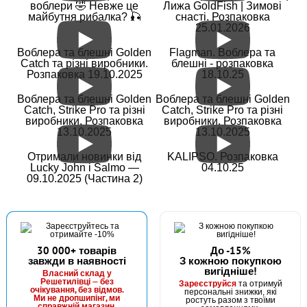
воблери 🤣 Невже це
Лижа GoldFish | Зимові
майбутня рибалка? 🎣
снасті. Розпаковка
25.01.2026
В наявності
Воблера та блешні Golden
Flagman. Воблера та
#36-36-20
Catch та різні виробники.
блешні - розпаковка
28 грн
Розпаковка 19.10.2025
18.10.25
6 шт.
КУПИТИ
Воблера та блешні Golden
Воблера та блешні Golden
Catch, Strike Pro та різні
Catch, Strike Pro та різні
виробники. Розпаковка
виробники. Розпаковка
Повідець струна Fishing ROI Wire Leader 0,36мм 20кг 20см
13.10.2025
13.10.2025
Отримали новинки від
KALIPSO. Розпаковка
Lucky John і Salmo —
04.10.25
09.10.2025 (Частина 2)
30 000+ товарів
До -15%
завжди в наявності
З кожною покупкою
вигідніше!
В наявності
Власний склад у
Решетилівці — без
Зареєструйся
та отримуй
#36-30-17
очікування, без відмов.
персональні знижки, які
Ми не дропшипінг, ми
ростуть разом з твоїми
справжній магазин.