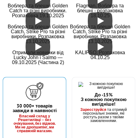
Воблера та блешні Golden
Flagman. Воблера та
Catch та різні виробники.
блешні - розпаковка
Розпаковка 19.10.2025
18.10.25
Воблера та блешні Golden
Воблера та блешні Golden
Catch, Strike Pro та різні
Catch, Strike Pro та різні
виробники. Розпаковка
виробники. Розпаковка
13.10.2025
13.10.2025
Отримали новинки від
KALIPSO. Розпаковка
Lucky John і Salmo —
04.10.25
09.10.2025 (Частина 2)
До -15%
З кожною покупкою
вигідніше!
30 000+ товарів
Зареєструйся
завжди в наявності
та отримуй
персональні знижки, які
Власний склад у
ростуть разом з твоїми
Решетилівці — без
замовленнями.
очікування, без відмов.
Ми не дропшипінг, ми
справжній магазин.