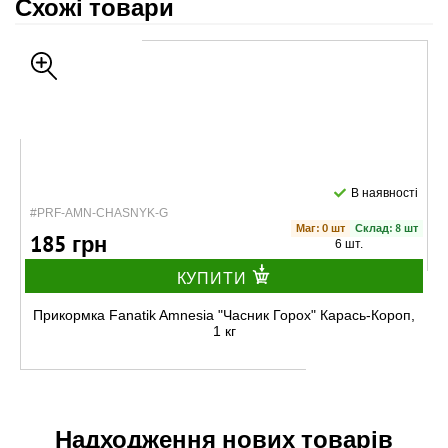
Схожі товари
В наявності
#PRF-AMN-CHASNYK-G
Маг: 0 шт
Склад: 8 шт
185 грн
6 шт.
КУПИТИ
Прикормка Fanatik Amnesia "Часник Горох" Карась-Короп,
1 кг
Надходження нових товарів