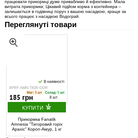
працювати прикормці дуже привабливо й ефективно. Мала
витрата прикормки; Цікавий підйом корма з контейнера –
залишається в годівниці поруч з вашою насадкою, краще за
всього працює з насадкою Водограй.
Переглянуті товари
В наявності
#PRF-AMN-TIGR-GOR
Маг: 3 шт
Склад: 5 шт
185 грн
8 шт.
КУПИТИ
Прикормка Fanatik
Amnesia "Тигоровий горіх
Арахіс" Короп-Амур, 1 кг