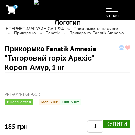
0
Toggle
navigation
Каталог
ІНТЕРНЕТ-МАГАЗИН CARP24
Прикормки та наживки
Прикормка
Fanatik
Прикормка Fanatik Amnesia
Прикормка Fanatik Amnesia
"Тигоровий горіх Арахіс"
Короп-Амур, 1 кг
PRF-AMN-TIGR-GOR
Маг: 3 шт
Скл: 5 шт
В наявності: 8
КУПИТИ
185 грн