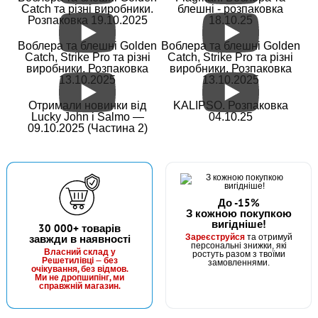
Catch та різні виробники.
блешні - розпаковка
185 грн
Розпаковка 19.10.2025
18.10.25
1 шт.
КУПИТИ
Воблера та блешні Golden
Воблера та блешні Golden
Catch, Strike Pro та різні
Catch, Strike Pro та різні
виробники. Розпаковка
виробники. Розпаковка
Прикормка Fanatik Amnesia Монстр-Короп "Шоколад-
13.10.2025
13.10.2025
Слива", 1 кг
Отримали новинки від
KALIPSO. Розпаковка
Lucky John і Salmo —
04.10.25
09.10.2025 (Частина 2)
До -15%
З кожною покупкою
вигідніше!
30 000+ товарів
Зареєструйся
завжди в наявності
та отримуй
персональні знижки, які
Власний склад у
ростуть разом з твоїми
Решетилівці — без
замовленнями.
очікування, без відмов.
Ми не дропшипінг, ми
справжній магазин.