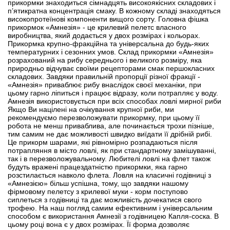
прикормки знаходиться сімнадцять високоякісних складових і
п’ятикратна концентрація смаку. В кожному складі знаходяться
високопротеїнові компоненти вищого сорту. Головна фішка
прикормок «Амнезія» - це крилевий пелетс власного
виробництва, який додається у двох розмірах і кольорах.
Прикормка крупно-фракційна та універсальна до будь-яких
температурних і сезонних умов. Склад прикормки «Амнезія»
розрахований на рибу середнього і великого розміру, яка
природньо відчуває своїми рецепторами смак першокласних
складових. Завдяки правильній пропорції різної фракції -
«Амнезія» приваблює рибу внаслідок своєї механіки, при
цьому гарно ліпиться і працює відразу, коли потрапляє у воду.
Амнезія використовується при всіх способах ловлі мирної риби
Якщо Ви націлені на очікування крупної риби, ми
рекомендуємо перезволожувати прикормку, при цьому її
робота не менш приваблива, але починається трохи пізніше,
тим самим не дає можливості швидко виїдати її дрібній рибі.
Це прикорм шарами, які рівномірно розпадаються після
потрапляння в місто ловлі, як при стандартному замішуванні,
так і в перезволожувальному. Любителі ловлі на флет також
будуть вражені працездатністю прикормки, яка гарно
розстилається навколо флета. Ловля на класичні годівниці з
«Амнезією» більш успішна, тому, що завдяки нашому
фірмовому пелетсу з крилевої муки - корм поступово
сиплеться з годівниці та дає можливість дочекатися свого
трофею. На наш погляд самим ефективним і універсальним
способом є використання Амнезії з годівницею Капля-соска. В
цьому році вона є у двох розмірах. Її форма дозволяє