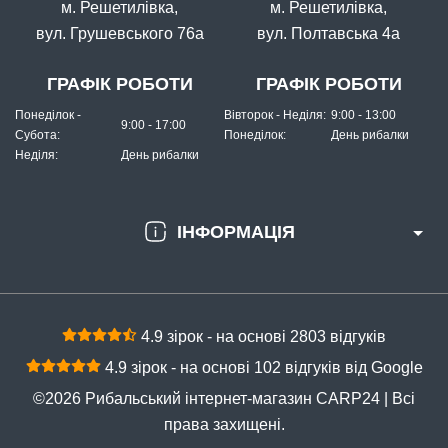
КУПИТИ
м. Решетилівка,
м. Решетилівка,
вул. Грушевського 76а
вул. Полтавська 4а
Прикормка Fanatik Карась Макуха, 1 кг
ГРАФІК РОБОТИ
ГРАФІК РОБОТИ
Понеділок -
Вівторок - Неділя:
9:00 - 13:00
9:00 - 17:00
Субота:
Понеділок:
День рибалки
Неділя:
День рибалки
ІНФОРМАЦІЯ
В наявності
#PRFKONOP-MKH
Маг: 0 шт
Базар: 4 шт
58 грн
4 шт.
4.9 зірок - на основі 2803 відгуків
КУПИТИ
4.9 зірок - на основі 102 відгуків від Google
Прикормка Fanatik Конопля Макуха, 1 кг
©2026 Рибальський інтернет-магазин CARP24 | Всі
права захищені.