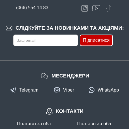
(066) 554 14 83
В наявності
#PRF6
Маг: 0 шт
Базар: 4 шт
58 грн
3 шт.
СЛІДКУЙТЕ ЗА НОВИНКАМИ ТА АКЦІЯМИ:
КУПИТИ
Підписатися
Прикормка Fanatik Кулемет Плітка
МЕСЕНДЖЕРИ
Telegram
Viber
WhatsApp
В наявності
КОНТАКТИ
#PRFKARAS-MKH
Маг: 1 шт
Базар: 1 шт
Склад: 5 шт
58 грн
7 шт.
Полтавська обл.
Полтавська обл.