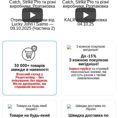
Catch, Strike Pro та різні
Catch, Strike Pro та різні
виробники. Розпаковка
виробники. Розпаковка
Прикормка Fanatik Солодкий Карась
13.10.2025
13.10.2025
Отримали новинки від
KALIPSO. Розпаковка
Lucky John і Salmo —
04.10.25
09.10.2025 (Частина 2)
До -15%
З кожною покупкою
вигідніше!
В наявності
30 000+ товарів
Зареєструйся
завжди в наявності
та отримуй
#PRF4
персональні знижки, які
Маг: 0 шт
Базар: 1 шт
Склад: 6 шт
Власний склад у
ростуть разом з твоїми
58 грн
Решетилівці — без
7 шт.
замовленнями.
очікування, без відмов.
Ми не дропшипінг, ми
КУПИТИ
справжній магазин.
Прикормка Fanatik Часник Карась
Товари на будь-який
Швидка доставка по