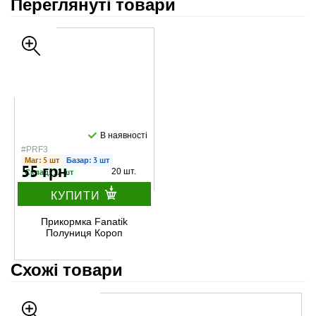
Переглянуті товари
В наявності
#PRF3
Маг: 5 шт
Базар: 3 шт
55 грн
20 шт.
Склад: 12 шт
КУПИТИ
Прикормка Fanatik
Полуниця Короп
Схожі товари