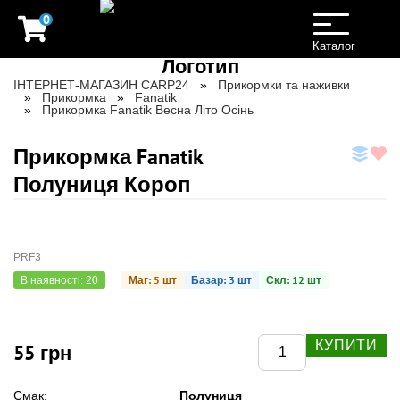
0
Toggle
navigation
Каталог
ІНТЕРНЕТ-МАГАЗИН CARP24
Прикормки та наживки
Прикормка
Fanatik
Прикормка Fanatik Весна Літо Осінь
Прикормка Fanatik
Полуниця Короп
PRF3
Маг: 5 шт
Базар: 3 шт
Скл: 12 шт
В наявності: 20
КУПИТИ
55 грн
Полуниця
Смак: