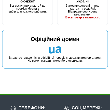
бюджет
Україні
Від доступних снастей до
Замовив сьогодні — вже
преміум-брендів
завтра на водоймі.
вибір для кожного рибалки.
Відправляємо у день
замовлення.
Весь товар в наявності.
В наявності
Офіційний домен
#PRF5
ua
Маг: 0 шт
Базар: 2 шт
Склад: 8 шт
55 грн
9 шт.
КУПИТИ
Видається лише після офіційної перевірки державними органами.
Не кожен магазин може його отримати.
Прикормка Fanatik Слива Короп
ТЕЛЕФОНИ:
СОЦ МЕРЕЖІ: