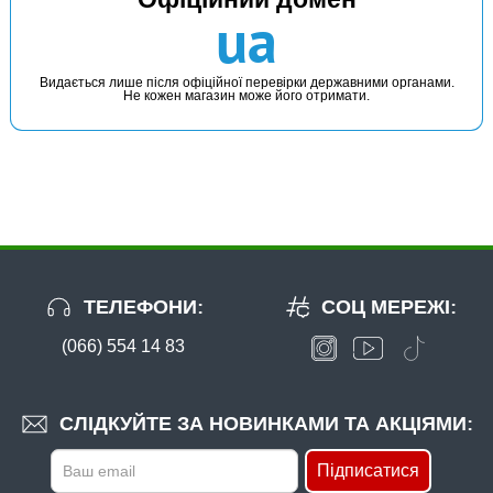
В наявності
ua
#30.10.99007
Маг: 46 шт
Склад: 65 шт
39 грн
111 шт.
Видається лише після офіційної перевірки державними органами.
Не кожен магазин може його отримати.
КУПИТИ
Котушка 701D Зелений
ТЕЛЕФОНИ:
СОЦ МЕРЕЖІ:
(066) 554 14 83
В наявності
#1039110
СЛІДКУЙТЕ ЗА НОВИНКАМИ ТА АКЦІЯМИ:
80 грн
10 шт.
Підписатися
КУПИТИ