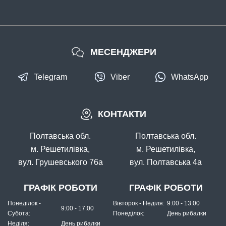
Котушка інерційна GC Hunter 55
МЕСЕНДЖЕРИ
Telegram
Viber
WhatsApp
КОНТАКТИ
В наявності
#30.00.17015
Полтавська обл.
Полтавська обл.
218 грн
1 шт.
м. Решетилівка,
м. Решетилівка,
вул. Грушевського 76а
вул. Полтавська 4а
КУПИТИ
Котушка 901
ГРАФІК РОБОТИ
ГРАФІК РОБОТИ
Понеділок -
Вівторок - Неділя:
9:00 - 13:00
9:00 - 17:00
Субота:
Понеділок:
День рибалки
Неділя:
День рибалки