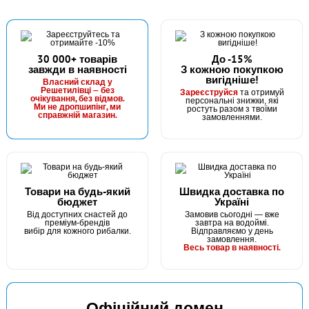
30 000+ товарів
До -15%
завжди в наявності
З кожною покупкою
вигідніше!
В наявності
Власний склад у
Решетилівці — без
Зареєструйся
та отримуй
#20/20-004-600
очікування, без відмов.
персональні знижки, які
Ми не дропшипінг, ми
ростуть разом з твоїми
40 грн
справжній магазин.
1 шт.
замовленнями.
КУПИТИ
Котушка - 600
Товари на будь-який
Швидка доставка по
бюджет
Україні
Від доступних снастей до
Замовив сьогодні — вже
преміум-брендів
завтра на водоймі.
вибір для кожного рибалки.
Відправляємо у день
замовлення.
Весь товар в наявності.
Офіційний домен