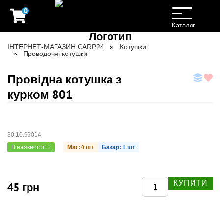
0
Toggle
navigation
Каталог
ІНТЕРНЕТ-МАГАЗИН CARP24
Котушки
Проводочні котушки
Провідна котушка з
курком 801
30.10.99014
Маг: 0 шт
Базар: 1 шт
В наявності: 1
КУПИТИ
45 грн