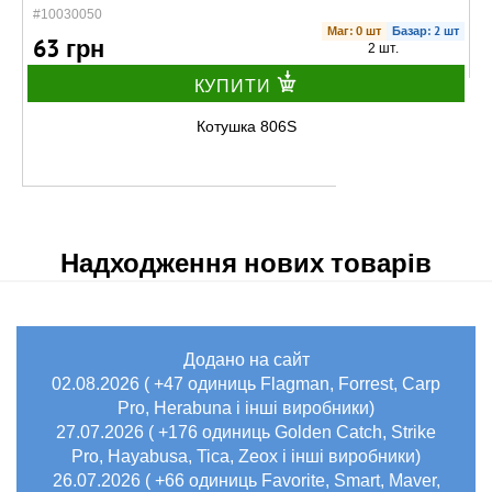
#10030050
Маг: 0 шт
Базар: 2 шт
63 грн
2 шт.
КУПИТИ
Котушка 806S
Надходження нових товарів
Додано на сайт
В наявності
02.08.2026 ( +47 одиниць Flagman, Forrest, Carp
#10030070
Маг: 10 шт
Базар: 2 шт
Pro, Herabuna і інші виробники)
73 грн
12 шт.
27.07.2026 ( +176 одиниць Golden Catch, Strike
Pro, Hayabusa, Tica, Zeox і інші виробники)
КУПИТИ
26.07.2026 ( +66 одиниць Favorite, Smart, Maver,