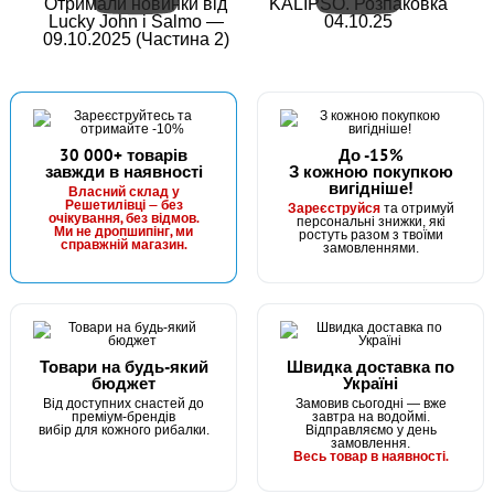
Отримали новинки від
KALIPSO. Розпаковка
Lucky John і Salmo —
04.10.25
09.10.2025 (Частина 2)
30 000+ товарів
До -15%
завжди в наявності
З кожною покупкою
вигідніше!
Власний склад у
Решетилівці — без
Зареєструйся
та отримуй
очікування, без відмов.
персональні знижки, які
Ми не дропшипінг, ми
ростуть разом з твоїми
справжній магазин.
замовленнями.
Товари на будь-який
Швидка доставка по
бюджет
Україні
Від доступних снастей до
Замовив сьогодні — вже
преміум-брендів
завтра на водоймі.
вибір для кожного рибалки.
Відправляємо у день
замовлення.
Весь товар в наявності.