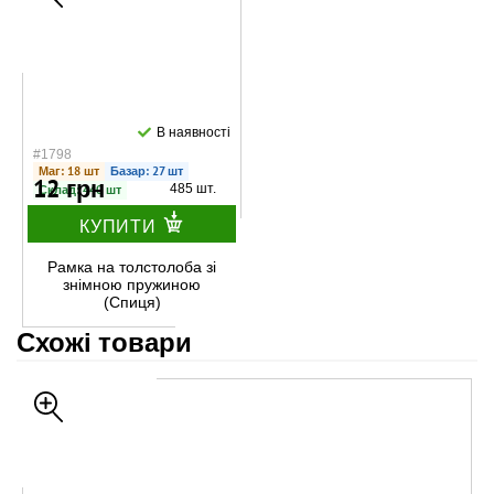
В наявності
#1798
Маг: 18 шт
Базар: 27 шт
12 грн
485 шт.
Склад: 440 шт
КУПИТИ
Рамка на толстолоба зі
знімною пружиною
(Спиця)
Схожі товари