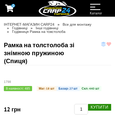
0
Toggle
navigation
Каталог
ІНТЕРНЕТ-МАГАЗИН CARP24
Все для монтажу
Годівниці
Інші годівниці
Годівниця Рамка на товстолоба
Рамка на толстолоба зі
знімною пружиною
(Спиця)
1798
Маг: 18 шт
Базар: 27 шт
Скл: 440 шт
В наявності: 485
КУПИТИ
12 грн