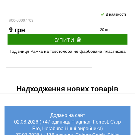
В наявності
#00-00007703
9 грн
20 шт.
КУПИТИ
Годівниця Рамка на товстолоба не фарбована пластикова
Надходження нових товарів
Додано на сайт
В наявності
02.08.2026 ( +47 одиниць Flagman, Forrest, Carp
#04-00000913
Pro, Herabuna і інші виробники)
12 грн
16 шт.