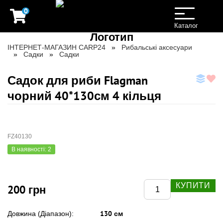
0
Toggle
navigation
Каталог
ІНТЕРНЕТ-МАГАЗИН CARP24
Рибальські аксесуари
Садки
Садки
Садок для риби Flagman
чорний 40*130см 4 кільця
FZ40130
В наявності: 2
КУПИТИ
200 грн
130 см
Довжина (Діапазон):