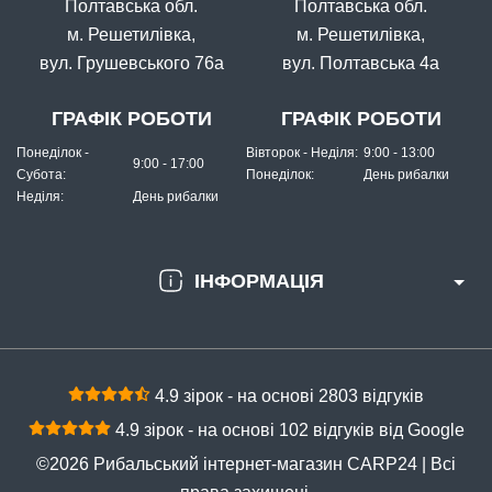
Полтавська обл.
Полтавська обл.
КУПИТИ
м. Решетилівка,
м. Решетилівка,
вул. Грушевського 76а
вул. Полтавська 4а
Садок для риби на зеленій затяжці
ГРАФІК РОБОТИ
ГРАФІК РОБОТИ
Понеділок -
Вівторок - Неділя:
9:00 - 13:00
9:00 - 17:00
Субота:
Понеділок:
День рибалки
Неділя:
День рибалки
ІНФОРМАЦІЯ
В наявності
#30.44.18001
Маг: 4 шт
Базар: 3 шт
Склад: 77 шт
289 грн
84 шт.
4.9 зірок - на основі 2803 відгуків
КУПИТИ
4.9 зірок - на основі 102 відгуків від Google
Садок відро прогумований 0.90 м круглий, 45 см
©2026 Рибальський інтернет-магазин CARP24 | Всі