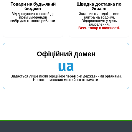
Товари на будь-який
Швидка доставка по
бюджет
Україні
Від доступних снастей до
Замовив сьогодні — вже
преміум-брендів
завтра на водоймі.
вибір для кожного рибалки.
Відправляємо у день
замовлення.
Весь товар в наявності.
В наявності
Офіційний домен
#W3310B
ua
346 грн
1 шт.
КУПИТИ
Видається лише після офіційної перевірки державними органами.
Не кожен магазин може його отримати.
Садок дротяний Flagman d33см