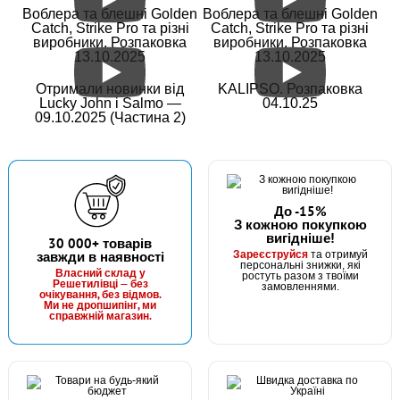
КУПИТИ
Воблера та блешні Golden
Воблера та блешні Golden
Catch, Strike Pro та різні
Catch, Strike Pro та різні
виробники. Розпаковка
виробники. Розпаковка
Садок прямокутний Flagman Keepnet 35x45см nylon mesh
13.10.2025
13.10.2025
200см
Отримали новинки від
KALIPSO. Розпаковка
Lucky John і Salmo —
04.10.25
09.10.2025 (Частина 2)
До -15%
З кожною покупкою
вигідніше!
В наявності
30 000+ товарів
Зареєструйся
завжди в наявності
та отримуй
#W2510B
персональні знижки, які
Власний склад у
ростуть разом з твоїми
225 грн
Решетилівці — без
3 шт.
замовленнями.
очікування, без відмов.
Ми не дропшипінг, ми
КУПИТИ
справжній магазин.
Садок метал. діаметр 25см бронзовий