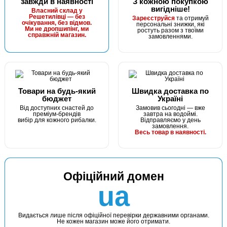
завжди в наявності
З кожною покупкою
вигідніше!
В наявності
Власний склад у
Решетилівці — без
Зареєструйся
та отримуй
#203-2-60-B034
очікування, без відмов.
персональні знижки, які
Маг: 0 шт
Базар: 3 шт
Ми не дропшипінг, ми
ростуть разом з твоїми
6 грн
справжній магазин.
3 шт.
замовленнями.
КУПИТИ
Силікон Fishing ROI Kakki 60mm B034 (за 1шт)
Товари на будь-який
Швидка доставка по
бюджет
Україні
Від доступних снастей до
Замовив сьогодні — вже
преміум-брендів
завтра на водоймі.
вибір для кожного рибалки.
Відправляємо у день
замовлення.
Весь товар в наявності.
Офіційний домен
ua
Видається лише після офіційної перевірки державними органами.
Не кожен магазин може його отримати.