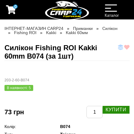
0
Toggle
navigation
Каталог
ІНТЕРНЕТ-МАГАЗИН CARP24
Приманки
Силікон
Fishing ROI
Kakki
Kakki 60мм
Силікон Fishing ROI Kakki
60mm B074 (за 1шт)
203-2-60-B074
В наявності: 5
КУПИТИ
73 грн
Колір:
B074