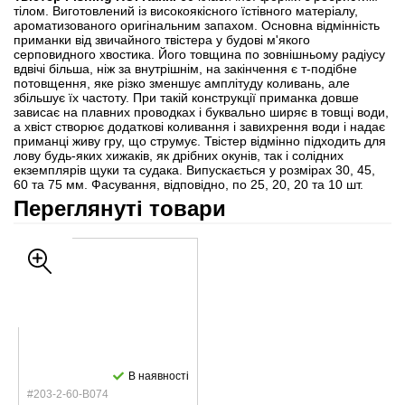
тілом. Виготовлений із високоякісного їстівного матеріалу,
ароматизованого оригінальним запахом. Основна відмінність
приманки від звичайного твістера у будові м'якого
серповидного хвостика. Його товщина по зовнішньому радіусу
вдвічі більша, ніж за внутрішнім, на закінчення є т-подібне
потовщення, яке різко зменшує амплітуду коливань, але
збільшує їх частоту. При такій конструкції приманка довше
зависає на плавних проводках і буквально ширяє в товщі води,
а хвіст створює додаткові коливання і завихрення води і надає
приманці живу гру, що струмує. Твістер відмінно підходить для
лову будь-яких хижаків, як дрібних окунів, так і солідних
екземплярів щуки та судака. Випускається у розмірах 30, 45,
60 та 75 мм. Фасування, відповідно, по 25, 20, 20 та 10 шт.
Переглянуті товари
В наявності
#203-2-60-B074